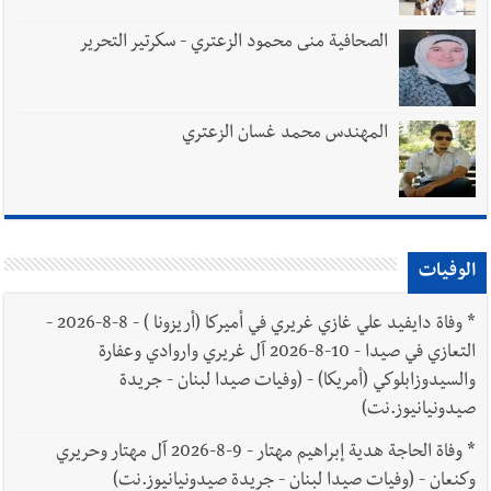
الصحافية منى محمود الزعتري - سكرتير التحرير
المهندس محمد غسان الزعتري
الوفيات
*
وفاة دايفيد علي غازي غريري في أميركا (أريزونا ) - 8-8-2026 -
التعازي في صيدا - 10-8-2026 آل غريري واروادي وعفارة
والسيدوزابلوكي (أمريكا) - (وفيات صيدا لبنان - جريدة
صيدونيانيوز.نت)
*
وفاة الحاجة هدية إبراهيم مهتار - 9-8-2026 آل مهتار وحريري
وكنعان - (وفيات صيدا لبنان - جريدة صيدونيانيوز.نت)