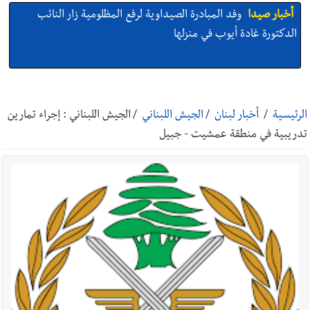
أخبار صيدا
وفد المبادرة الصيداوية لرفع المظلومية زار النائب
الدكتورة غادة أيوب في منزلها
أخبار صيدا
بالصور: لأوّل مرّة ما منكون سوا… معرض أرشيفي خاص
تحية من صيدا إلى الفنان المبدع الراحل زياد الرحباني: |إحتفالية
الرئيسية
/
أخبار لبنان
/
الجيش اللبناني
/
الجيش اللبناني : إجراء تمارين
تكريمية في مركز معروف سعد الثقافي برعاية شركة الروان
تدريبية في منطقة عمشيت - جبيل
أخبار صيدا
إصابة شاب فلسطيني بطعنات سكين في مخيم عين
الحلوة - في منطقة صيدا وإنقاذه وإتهام إبن عمته ؟
أخبار لبنان
مقدمات نشرات الأخبار المسائية في لبنان ليوم السبت
8-8-2026