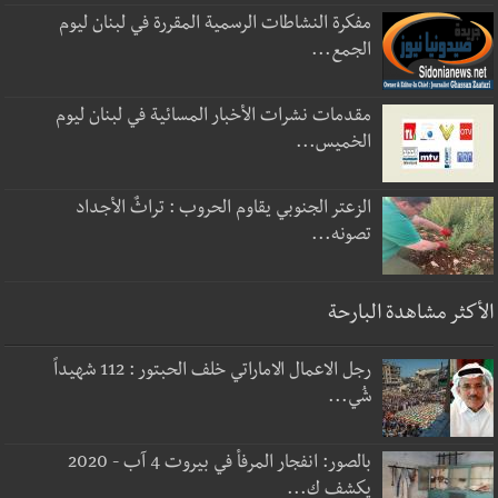
مفكرة النشاطات الرسمية المقررة في لبنان ليوم
الجمع...
مقدمات نشرات الأخبار المسائية في لبنان ليوم
الخميس...
الزعتر الجنوبي يقاوم الحروب : تراثٌ الأجداد
تصونه...
الأكثر مشاهدة البارحة
رجل الاعمال الاماراتي خلف الحبتور : 112 شهيداً
شُي...
بالصور: انفجار المرفأ في بيروت 4 آب - 2020
يكشف ك...