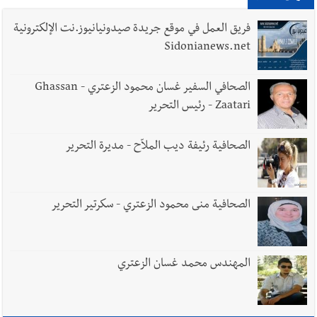
7-8-2026
فريق العمل في موقع جريدة صيدونيانيوز.نت الإلكترونية
Sidonianews.net
أخبار لبنان
أسرار الصحف المحلية الصادرة في لبنان ليوم الجمعة 7-
الصحافي السفير غسان محمود الزعتري - Ghassan
8-2026
Zaatari - رئيس التحرير
الصحافية رئيفة ديب الملاّح - مديرة التحرير
أخبار لبنان
مقدمات نشرات الأخبار المسائية في لبنان ليوم
الخميس 6-8-2026
الصحافية منى محمود الزعتري - سكرتير التحرير
العالم العربي
رجل الاعمال الاماراتي خلف الحبتور : 112 شهيداً
المهندس محمد غسان الزعتري
شُيّعوا في ‫غزة‬ بعد أن بقوا تحت الأنقاض منذ عام 2023: أيُعقل أن
يبقى الشعب الفلسطيني يعيش كل هذا الألم؟ وإلى متى تستمر هذه
المعاناة التي تمزق القلوب والضمائر؟