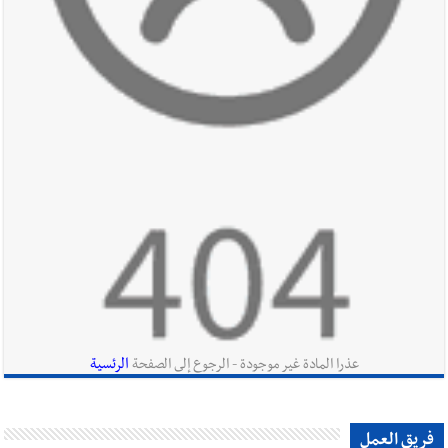
أخبار صيدا
مؤسسة مياه لبنان الجنوبي : انخفاض التغذية بالمياه
في صيدا نتيجة الانقطاع المتكرر لخط الخدمات الكهربائي
أخبار لبنان
الزعتر الجنوبي يقاوم الحروب : تراثٌ الأجداد تصونه
الأرض وتُهدده الحرب؟ | علي شعيتو إبن بلدة الطيري ووعده بالعودة
لزراعة الزعتر بعدما أبعده القصف الإسرائيلي عن أرضه
أخبار لبنان
قراءات ومستجدات ومواقف في لبنان والمنطقة -
الجمعة 7-8-2026: مفاوضات متعثّرة في روما؟ | عون: علينا
الاستمرار بمسار التفاوض؟ واشنطن لتل أبيب: الحزب لم يخرق؟ |
الرئسية
عذرا المادة غير موجودة - الرجوع إلى الصفحة
فضيحة نقص السلاح تكبر؟ إيران - عمان : اتفاق هرمز على السكة ؟
أخبار لبنان
مفكرة النشاطات الرسمية المقررة في لبنان ليوم الجمعة
فريق العمل