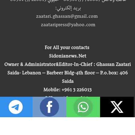
هاتف وفاكس 726007 (7) 00961 - خليوي 226013 (3) 00961
بريد إلكتروني:
zaatari.ghassan@gmail.com
zaataripress@yahoo.com
For All your contacts
Sidonianews.Net
Owner & Administrator&Editor-In-Chief : Ghassan Zaatari
Saida- Lebanon – Barbeer Bldg-4th floor – P.o.box: 406
Saida
Mobile: +961 3 226013
Office: +961 7 726007
Email:
zaatari.ghassan@gmail.com
zaataripress@yahoo.com