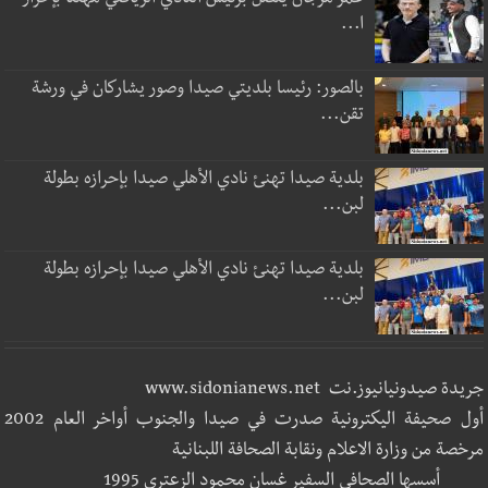
عمر مرجان يتصل برئيس النادي الرياضي مهنئا بإحراز
ا...
بالصور: رئيسا بلديتي صيدا وصور يشاركان في ورشة
تقن...
بلدية صيدا تهنئ نادي الأهلي صيدا بإحرازه بطولة
لبن...
بلدية صيدا تهنئ نادي الأهلي صيدا بإحرازه بطولة
لبن...
جريدة صيدونيانيوز.نت www.sidonianews.net
أول صحيفة اليكترونية صدرت في صيدا والجنوب أواخر العام 2002
مرخصة من وزارة الاعلام ونقابة الصحافة اللبنانية
أسسها الصحافي السفير غسان محمود الزعتري 1995