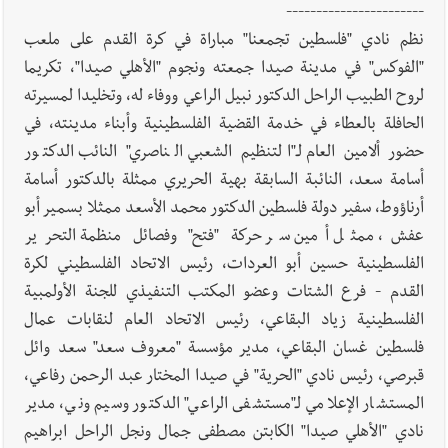
-----------------------
نظم نادي "فلسطين تجمعنا" مباراة في كرة القدم على ملعب
"الفوكس" في مدينة صيدا جمعته ونجوم "الأهلي صيدا"، تكريما
العالم العربي
رجل الاعمال الاماراتي خلف الحبتور : 112 شهيداً
لروح الطبيب الراحل الدكتور نبيل الراعي ووفاء له، وتخليدا لمسيرته
شُيّعوا في ‫غزة‬ بعد أن بقوا تحت الأنقاض منذ عام 2023: أيُعقل أن
الحافلة بالعطاء في خدمة القضية الفلسطينية وأبناء مدينته، في
يبقى الشعب الفلسطيني يعيش كل هذا الألم؟ وإلى متى تستمر هذه
حضور ألامين العام لـ"التنظيم الشعبي الناصري" النائب الدكتور
المعاناة التي تمزق القلوب والضمائر؟
أسامة سعد، النائبة السابقة بهية الحريري ممثلة بالدكتور أسامة
أرناؤوط، سفير دولة فلسطين الدكتور محمد الأسعد ممثلا بسمير أبو
أخبار صيدا
بلدية صيدا تهنئ نادي الأهلي صيدا بإحرازه بطولة لبنان
عفش، ممثل أمين سر حركة "فتح" وفصائل منظمة التحرير
بكرة الطاولة للرجال للعام الرابع على التوالي
الفلسطينية حسين أبو العردات، رئيس الاتحاد الفلسطيني لكرة
القدم - فرع الشتات وعضو المكتب التنفيذي للجنة الأولمبية
الفلسطينية زياد البقاعي، رئيس الاتحاد العام لنقابات عمال
أخبار صيدا
بالصور: رئيسا بلديتي صيدا وصور يشاركان في ورشة
فلسطين غسان البقاعي، مدير مؤسسة "معروف سعد" سعد وائل
تقنية حول الحد من النفايات البحرية وشباك الصيد المهملة
قبرصي، رئيس نادي "الحرية" في صيدا المختار عبد الرحمن رفاعي،
المستشار الإعلامي لـ"مستشفى الراعي" الدكتور وسيم وني، مدير
نادي "الأهلي صيدا" الكابتن مصطفى جمال ونجل الراحل ابراهيم