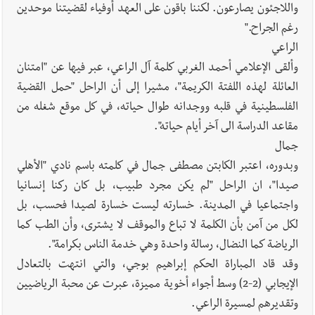
واللاجئون يصارعون. لكننا باقون على العهد أوفياء لقضيتنا موحدين
رغم الجراح."
الراعي
وألقى الإعلامي أحمد الغربي كلمة آل الراعي، عبر فيها عن "امتنان
العائلة لهذه اللفتة الكريمة"، مشيرا إلى أن الراحل "حمل القضية
الفلسطينية في قلبه ووجدانه طوال حياته، في كل موقع شغله من
مقاعد الدراسة الى آخر أيام حياته".
جمال
وبدوره، اعتبر الكابتن مصطفى جمال في كلمته باسم نادي "الأهلي
صيدا"، ان الراحل "لم يكن مجرد طبيب، بل كان ركنا إنسانيا
واجتماعيا في المدينة. خسارته ليست خسارة لصيدا فحسب، بل
لكل من آمن بأن الكلمة لا تباع والموقف لا يشترى، وأن الطب كما
الرياضة كما النضال، رسالة واحدة وهي خدمة الناس بكرامة".
وقد قاد المباراة الحكم إبراهيم بوجي، والتي انتهت بالتعادل
الإيجابي (2-2) وسط أجواء أخوية مميزة، عبرت عن محبة الرياضيين
وتقديرهم لمسيرة الراعي.