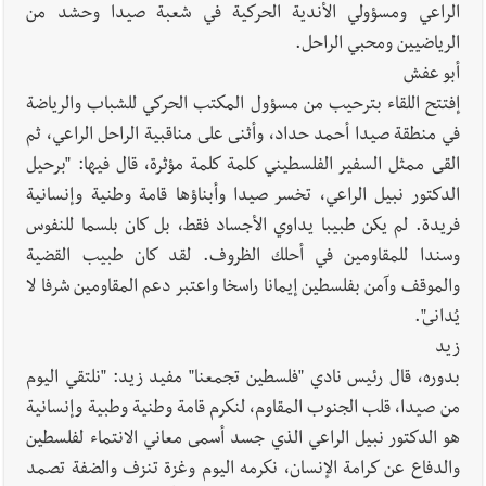
الراعي ومسؤولي الأندية الحركية في شعبة صيدا وحشد من
الرياضيين ومحبي الراحل.
أبو عفش
إفتتح اللقاء بترحيب من مسؤول المكتب الحركي للشباب والرياضة
في منطقة صيدا أحمد حداد، وأثنى على مناقبية الراحل الراعي، ثم
القى ممثل السفير الفلسطيني كلمة كلمة مؤثرة، قال فيها: "برحيل
الدكتور نبيل الراعي، تخسر صيدا وأبناؤها قامة وطنية وإنسانية
فريدة. لم يكن طبيبا يداوي الأجساد فقط، بل كان بلسما للنفوس
وسندا للمقاومين في أحلك الظروف. لقد كان طبيب القضية
والموقف وآمن بفلسطين إيمانا راسخا واعتبر دعم المقاومين شرفا لا
يُدانى".
زيد
بدوره، قال رئيس نادي "فلسطين تجمعنا" مفيد زيد: "نلتقي اليوم
من صيدا، قلب الجنوب المقاوم، لنكرم قامة وطنية وطبية وإنسانية
هو الدكتور نبيل الراعي الذي جسد أسمى معاني الانتماء لفلسطين
والدفاع عن كرامة الإنسان، نكرمه اليوم وغزة تنزف والضفة تصمد