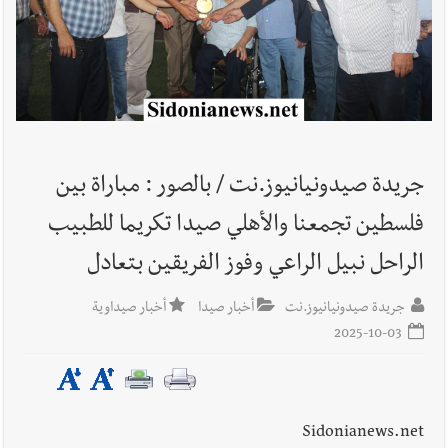
أخبار لبنان
الطقس غدا صيفي معتاد والحرارة ضمن معدلاتها
الموسمية
أخبار لبنان
إنفجار مرفأ أم إنفجار دولة؟... كيف نحمي لبنان؟
جريدة صيدونيانيوز.نت / بالصور : مباراة بين
فلسطين تجمعنا والأهلي صيدا تكريما للطبيب
الراحل نبيل الراعي وفوز الفريقين بتعادل
أخبار لبنان
راتب النائب من 3 آلاف إلى 5 آلاف دولار شهرياً...
جريدة صيدونيانيوز.نت
أخبار صيدا
أخبار صيداوية
فكيف أقرّت الزيادة؟
2025-10-03
أخبار لبنان
مواجهة مؤجّلة لنزاع طويل
Sidonianews.net