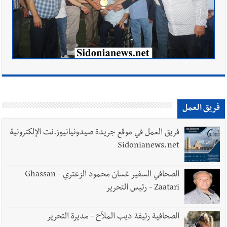
فريق العمل
فريق العمل في موقع جريدة صيدونيانيوز.نت الإلكترونية
Sidonianews.net
الصحافي السفير غسان محمود الزعتري - Ghassan
Zaatari - رئيس التحرير
الصحافية رئيفة ديب الملاّح - مديرة التحرير