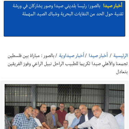
أخبار صيدا
بالصور: رئيسا بلديتي صيدا وصور يشاركان في ورشة
تقنية حول الحد من النفايات البحرية وشباك الصيد المهملة
أخبار صيدا
عمر مرجان يتصل برئيس النادي الرياضي مهنئا بإحراز
البطولة
الرئيسية
/
أخبار صيدا
/
أخبار صيداوية
/
بالصور : مباراة بين فلسطين
تجمعنا والأهلي صيدا تكريما للطبيب الراحل نبيل الراعي وفوز الفريقين
بتعادل
أخبار صيدا
مؤسسة مياه لبنان الجنوبي : انخفاض التغذية بالمياه
في صيدا نتيجة الانقطاع المتكرر لخط الخدمات الكهربائي
أخبار لبنان
بالصور : قائد الجيش اللبناني العماد رودولف هيكل شدد
خلال استقباله قائد القوة المشتركة الألمانية اللواء Alexander
Sollfrank على ضرورة تعزيز التعاون بين الجيشَين