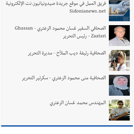
يُحذّر من الفراغ !
فريق العمل في موقع جريدة صيدونيانيوز.نت الإلكترونية
Sidonianews.net
الصحافي السفير غسان محمود الزعتري - Ghassan
Zaatari - رئيس التحرير
الصحافية رئيفة ديب الملاّح - مديرة التحرير
الصحافية منى محمود الزعتري - سكرتير التحرير
المهندس محمد غسان الزعتري