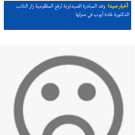
أخبار صيدا
وفد المبادرة الصيداوية لرفع المظلومية زار النائب
الدكتورة غادة أيوب في منزلها
أخبار صيدا
بالصور: لأوّل مرّة ما منكون سوا… معرض أرشيفي خاص
تحية من صيدا إلى الفنان المبدع الراحل زياد الرحباني: |إحتفالية
تكريمية في مركز معروف سعد الثقافي برعاية شركة الروان
أخبار صيدا
إصابة شاب فلسطيني بطعنات سكين في مخيم عين
الحلوة - في منطقة صيدا وإنقاذه وإتهام إبن عمته ؟
أخبار صيدا
بالصور : غسان سركيس يرعى تخرّج فوج الفكر والإبداع
في ثانوية السفير : تعلّمت منكم حب الوطن والتمسك بالأرض ...
والجنوب هو عزة وكرامة لبنان
أخبار صيدا
المهندس محمد زهير السعودي يستقبل المختارين
بعاصيري والبيلاني