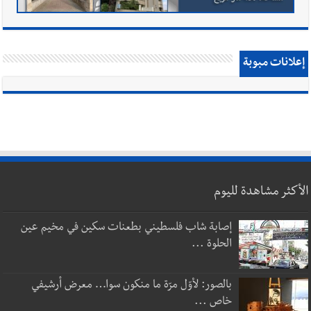
إعلانات مبوبة
الأكثر مشاهدة لليوم
إصابة شاب فلسطيني بطعنات سكين في مخيم عين
الحلوة ...
بالصور: لأوّل مرّة ما منكون سوا… معرض أرشيفي
خاص ...