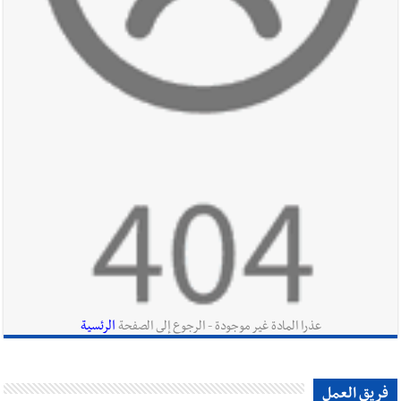
أخبار لبنان
قائد الجيش اللبناني العماد رودولف هيكل استقبل
النائب أكرم شهيب الذي شدد على ضرورة التفاف جميع اللبنانيين
حول الجيش في هذه المرحلة الدقيقة
أخبار لبنان
مؤسسة مياه لبنان الجنوبي : جيش العدوالاسرائيلي
يستهدف فرق المؤسسة أثناء عملهم في عيتا الجبل
أخبار لبنان
بهية الحريري تقدم بإسم الرئيس سعد الحريري التعازي
بوفاة الراحل ميشال معلولي
الرئسية
عذرا المادة غير موجودة - الرجوع إلى الصفحة
أخبار لبنان
الجيش اللبناني : إصابة أحد العسكريين بجروح طفيفة
فريق العمل