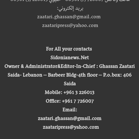
هاتف وفاكس 726007 (7) 00961 - خليوي 226013 (3) 00961
بريد إلكتروني:
zaatari.ghassan@gmail.com
zaataripress@yahoo.com
For All your contacts
Sidonianews.Net
Owner & Administrator&Editor-In-Chief : Ghassan Zaatari
Saida- Lebanon – Barbeer Bldg-4th floor – P.o.box: 406
Saida
Mobile: +961 3 226013
Office: +961 7 726007
Email:
zaatari.ghassan@gmail.com
zaataripress@yahoo.com