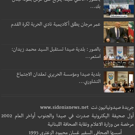
بالصور : الأهلي صيدا يتربع على عرش بطولة لبنان
بك...
عمر مرجان يطلق أكاديمية نادي الحرية لكرة القدم
بالصور : بلدية صيدا تستقبل السيد محمد زيدان:
استعر...
بلدية صيدا ومؤسسة الحريري تعقدان الاجتماع
التشاوري...
جريدة صيدونيانيوز.نت www.sidonianews.net
أول صحيفة اليكترونية صدرت في صيدا والجنوب أواخر العام 2002
مرخصة من وزارة الاعلام ونقابة الصحافة اللبنانية
أسسها الصحافي السفير غسان محمود الزعتري 1995