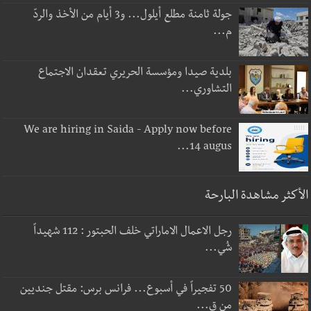
جولة ثامنة مطلع أيلول... و3 أيام من الأخذ والردّ
م...
بلدية صيدا ومؤسسة الحريري تعقدان الاجتماع
التشاوري...
We are hiring in Saida - Apply now before
14 augus...
الأكثر مشاهدة البارحة
رجل الاعمال الاماراتي خلف الحبتور : 112 شهيداً
شُي...
50 تفجيراً في أسبوع... فرانس برس: مقتل جنديين
من ق...