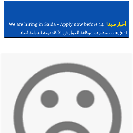
أخبار صيدا
We are hiring in Saida - Apply now before 14
august ...مطلوب موظفة للعمل في الأكاديمية الدولية لبناء
القدرات -صيدا
أخبار صيدا
بلدية صيدا ومؤسسة الحريري تعقدان الاجتماع
التشاوري الأول للمرصد الحضري
أخبار صيدا
بالصور : بلدية صيدا تستقبل السيد محمد زيدان:
استعراض شامل لمشاريع وتأكيدٌ على حماية القيمة التراثية للمدينة
القديمة
أخبار صيدا
عمر مرجان يطلق أكاديمية نادي الحرية لكرة القدم