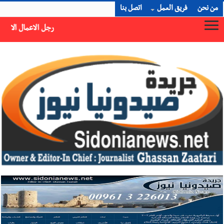
من نحن
فريق العمل
اتصل بنا
رجل الاعمال الاماراتي خلف الحبتور : 112 شهيداً شُيّعوا في ‫غزة‬ بعد أن بقوا تحت الأنقاض منذ عام 2023: أيُعقل أن يبقى الشعب الفلسطيني يعيش كل هذا الألم؟ وإلى متى تستمر هذه المعاناة التي تمزق القلوب والضمائر؟
×