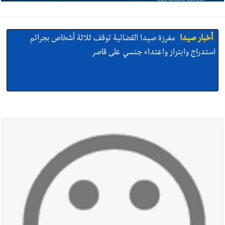
أخبار صيدا
مفرزة صيدا القضائية توقف ثلاثة أشخاص بجرائم
استدراج وابتزاز واعتداء جنسي على قاصر
أخبار صيدا
مرفأ صيدا.. إمكانيات كبيرة وعائدات ضخمة في واقع
مأزوم!
أخبار صيدا
المهندس محمد دندشلي : صيدا 2027 : فلنجعلها قصة
يرويها لبنان تؤسس للمستقبل لا سنة نحتفل بها ثم نطويها
أخبار صيدا
طنبوريت -قضاء صيدا تفتتح مهرجاناتها الصيفية