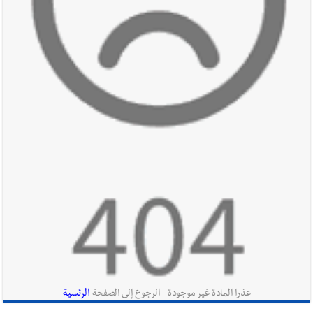
بدعوة من بلديتها الخميس ٦-٨-٢٠٢٦ مع الفنان المميز أدهم شلهوب
وبرنامج حافل وسهرات ممتعة...شاركونا الفرحة
أخبار صيدا
نادي أشمون الرياضي - صيدا يُحلّق إلى التصفيات
النهائية للدرجة الثالثة .. بثلاثية مستحقة
أخبار لبنان
بالصور: انفجار المرفأ في بيروت 4 آب - 2020 يكشف
كنزًا توثيقيا ثقافيا وسياسيا وتاريخيا في دكان الإسكافي الفصيح؟ ! |
تحقيق هالة البزري (جمعية تراث بيروت )
أخبار لبنان
وزير الاقتصاد د. عامر البساط أحال عدداً من أصحاب
المولدات المخالفين من مختلف المناطق اللبنانية إلى النيابة العامة
التمييزية
الرئسية
عذرا المادة غير موجودة - الرجوع إلى الصفحة