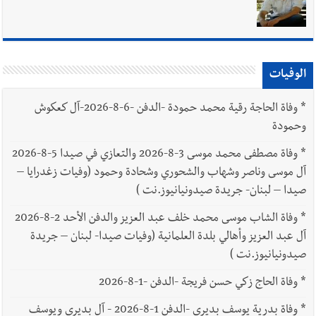
يبقى الشعب الفلسطيني يعيش كل هذا الألم؟ وإلى متى تستمر هذه
المعاناة التي تمزق القلوب والضمائر؟
أخبار العالم
الرئيس الأميركي ترامب يحذّر إيران من ضربة قوية...
وإعلام إيراني: الاتّفاق مع عُمان مؤجّل ما دامت التهديدات مستمرّة
الوفيات
*
وفاة الحاجة رقية محمد حمودة -الدفن -6-8-2026-آل كعكوش
وحمودة
*
وفاة مصطفى محمد موسى 3-8-2026 والتعازي في صيدا 5-8-2026
آل موسى وناصر وشهاب والشحوري وشحادة وحمود (وفيات زغدرايا –
صيدا – لبنان- جريدة صيدونيانيوز.نت )
*
وفاة الشاب موسى محمد خلف عبد العزيز والدفن الأحد 2-8-2026
آل عبد العزيز وأهالي بلدة العلمانية (وفيات صيدا- لبنان – جريدة
صيدونيانيوز.نت )
*
وفاة الحاج زكي حسن فريجة -الدفن -1-8-2026
*
وفاة بدرية يوسف بديري -الدفن 1-8-2026 - آل بديري ويوسف