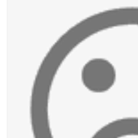
اديمية الدولية لبناء القدرات -صيدا
اع التشاوري الأول للمرصد الحضري
الة آخر نقطة للجيش اللبناني
ا على تقسيط المفعول الرجعي
ف دبور: تداخل السياسة بالقضاء ولبنان قد يسلّمه إلى السلطة
ول غربي يُحذّر من الفراغ !
ة؟