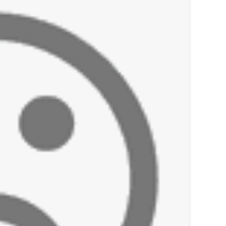
أخبار صيدا
We are hiring in Saida - Apply now before 14 august ...مطلوب موظفة للعمل في الأك
أخبار صيدا
بلدية صيدا ومؤسسة الحريري تعقدان الاجتم
أخبار لبنان
خرق إسرائيلي في زوطر الغربية وساتر ترابي قب
أخبار لبنان
روابط القطاع العام : إضراب الاثنين احتجاج
أخبار لبنان
خلفيات توقيف السفير الفلسطيني السابق أشر
أخبار لبنان
حراك ديبلوماسي للتجديد لـ اليونيفيل .. مسؤ
أخبار لبنان
ليلة سقوط رياض سلامة... هل ننتظر الحقيق