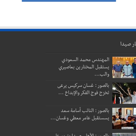
ار صيدا
المهندس محمد السعودي
يستقبل المختارين بعاصيري
والب...
بالصور : غسان سركيس يرعى
تخرّج فوج الفكر والإبداع ...
بالصور : النائب أسامة سعد
يسستقبل عامر معطي وغسان...