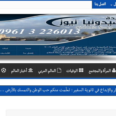
ل
اتصل بنا
المرأة والمجتمع
الوفيات
العالم العربي
أخبار العالم
 والإبداع في ثانوية السفير : تعلّمت منكم حب الوطن والتمسك بالأرض ... 
بعاصيري والبيلاني
احبهما بسبب الإزعاج الصوتي