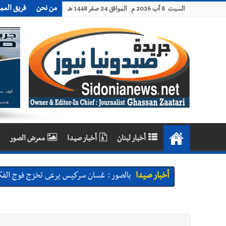
من نحن
فريق العم
السبت 8 آب 2026 م الموافق 24 صفر 1448 هـ
أخبار لبنان
أخبار صيدا
معرض الصور
أخبار صيدا
بالصور : غسان سركيس يرعى تخرّج فوج الفكر
أخبار صيدا
المهندس محمد السعودي يستقبل المختارين 
أخبار صيدا
بلدية صيدا : حجز مركبتي توكتوك وتغريم ص