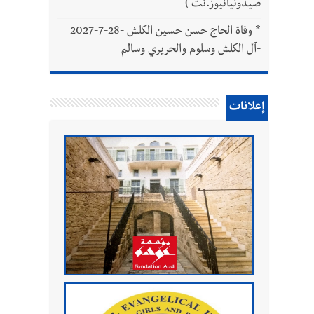
صيدونيانيوز.نت )
*
وفاة الحاج حسن حسين الكلش -28-7-2027
-آل الكلش وسلوم والحريري وسالم
إعلانات