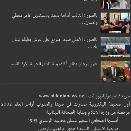
بالصور : النائب أسامة سعد يسستقبل عامر معطي
وغسان...
بالصور : الأهلي صيدا يتربع على عرش بطولة لبنان
بك...
عمر مرجان يطلق أكاديمية نادي الحرية لكرة القدم
جريدة صيدونيانيوز.نت www.sidonianews.net
أول صحيفة اليكترونية صدرت في صيدا والجنوب أواخر العام 2002
مرخصة من وزارة الاعلام ونقابة الصحافة اللبنانية
أسسها الصحافي السفير غسان محمود الزعتري 1995
صاحبة الإمتياز : السيدة هدى إبراهيم مارديني