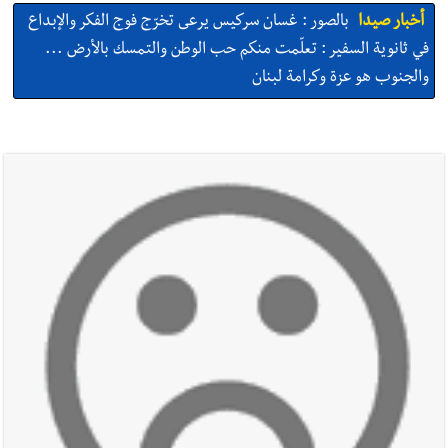
أخبار صيدا
بالصور : غسان سركيس يرعى تخرّج فوج الفكر والإبداع
في ثانوية السفير : تعلّمت منكم حب الوطن والتمسك بالأرض ...
والجنوب هو عزة وكرامة لبنان
أخبار صيدا
المهندس محمد السعودي يستقبل المختارين بعاصيري
والبيلاني
أخبار صيدا
بلدية صيدا : حجز مركبتي توكتوك وتغريم صاحبهما
بسبب الإزعاج الصوتي
أخبار صيدا
We are hiring in Saida - Apply now before 14
august ...مطلوب موظفة للعمل في الأكاديمية الدولية لبناء
القدرات -صيدا
أخبار صيدا
بلدية صيدا ومؤسسة الحريري تعقدان الاجتماع
التشاوري الأول للمرصد الحضري