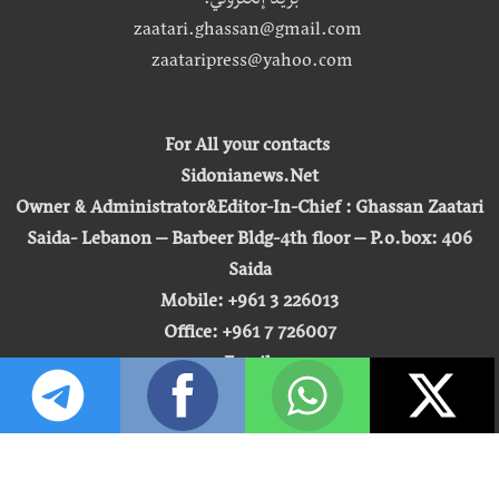
بريد إلكتروني:
zaatari.ghassan@gmail.com
zaataripress@yahoo.com
For All your contacts
Sidonianews.Net
Owner & Administrator&Editor-In-Chief : Ghassan Zaatari
Saida- Lebanon – Barbeer Bldg-4th floor – P.o.box: 406
Saida
Mobile: +961 3 226013
Office: +961 7 726007
Email:
zaatari.ghassan@gmail.com
zaataripress@yahoo.com
[ المشاهدة : 255,442,080 ]