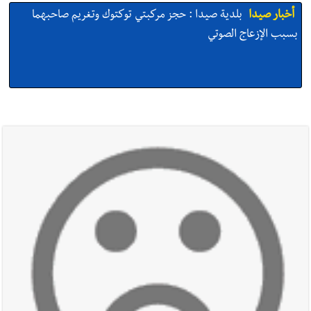
أخبار صيدا
بلدية صيدا : حجز مركبتي توكتوك وتغريم صاحبهما
بسبب الإزعاج الصوتي
أخبار صيدا
We are hiring in Saida - Apply now before 14
august ...مطلوب موظفة للعمل في الأكاديمية الدولية لبناء
القدرات -صيدا
أخبار صيدا
بلدية صيدا ومؤسسة الحريري تعقدان الاجتماع
التشاوري الأول للمرصد الحضري
أخبار صيدا
بالصور : بلدية صيدا تستقبل السيد محمد زيدان:
استعراض شامل لمشاريع وتأكيدٌ على حماية القيمة التراثية للمدينة
القديمة