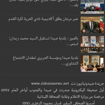
بالصور : الأهلي صيدا يتربع على عرش بطولة لبنان
بك...
عمر مرجان يطلق أكاديمية نادي الحرية لكرة القدم
بالصور : بلدية صيدا تستقبل السيد محمد زيدان:
استعر...
بلدية صيدا ومؤسسة الحريري تعقدان الاجتماع
التشاوري...
جريدة صيدونيانيوز.نت www.sidonianews.net
أول صحيفة اليكترونية صدرت في صيدا والجنوب أواخر العام 2002
مرخصة من وزارة الاعلام ونقابة الصحافة اللبنانية
أسسها الصحافي السفير غسان محمود الزعتري 1995