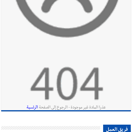
أخبار صيدا
عمر مرجان يطلق أكاديمية نادي الحرية لكرة القدم
أخبار لبنان
قائد الجيش اللبناني العماد رودولف هيكل استقبل
النائب أكرم شهيب الذي شدد على ضرورة التفاف جميع اللبنانيين
حول الجيش في هذه المرحلة الدقيقة
أخبار لبنان
مؤسسة مياه لبنان الجنوبي : جيش العدوالاسرائيلي
يستهدف فرق المؤسسة أثناء عملهم في عيتا الجبل
الرئسية
عذرا المادة غير موجودة - الرجوع إلى الصفحة
أخبار لبنان
بهية الحريري تقدم بإسم الرئيس سعد الحريري التعازي
فريق العمل