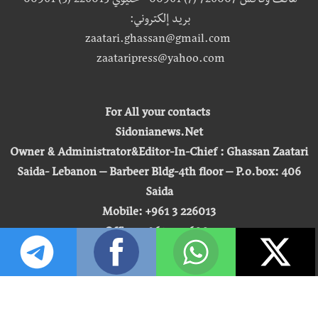
هاتف وفاكس 726007 (7) 00961 - خليوي 226013 (3) 00961
بريد إلكتروني:
zaatari.ghassan@gmail.com
zaataripress@yahoo.com
For All your contacts
Sidonianews.Net
Owner & Administrator&Editor-In-Chief : Ghassan Zaatari
Saida- Lebanon – Barbeer Bldg-4th floor – P.o.box: 406
Saida
Mobile: +961 3 226013
Office: +961 7 726007
Email:
zaatari.ghassan@gmail.com
zaataripress@yahoo.com