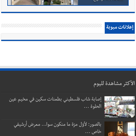
إعلانات مبوبة
الأكثر مشاهدة لليوم
إصابة شاب فلسطيني بطعنات سكين في مخيم عين
الحلوة ...
بالصور: لأوّل مرّة ما منكون سوا… معرض أرشيفي
خاص ...