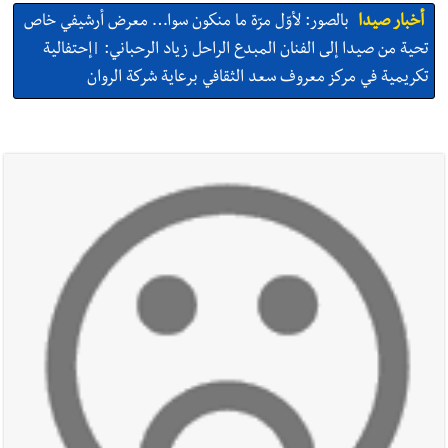
أخبار صيدا
بالصور: لأوّل مرّة ما منكون سوا… معرض أرشيفي خاص
تحية من صيدا إلى الفنان المبدع الراحل زياد الرحباني: |إحتفالية
تكريمية في مركز معروف سعد الثقافي برعاية شركة الروان
أخبار صيدا
إصابة شاب فلسطيني بطعنات سكين في مخيم عين
الحلوة - في منطقة صيدا وإنقاذه وإتهام إبن عمته ؟
أخبار صيدا
بالصور : غسان سركيس يرعى تخرّج فوج الفكر والإبداع
في ثانوية السفير : تعلّمت منكم حب الوطن والتمسك بالأرض ...
والجنوب هو عزة وكرامة لبنان
أخبار صيدا
المهندس محمد زهير السعودي يستقبل المختارين
بعاصيري والبيلاني
أخبار لبنان
مقدمات نشرات الأخبار المسائية في لبنان ليوم السبت
8-8-2026