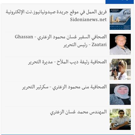
7-8-2026
فريق العمل في موقع جريدة صيدونيانيوز.نت الإلكترونية
Sidonianews.net
أخبار لبنان
أسرار الصحف المحلية الصادرة في لبنان ليوم الجمعة 7-
الصحافي السفير غسان محمود الزعتري - Ghassan
8-2026
Zaatari - رئيس التحرير
الصحافية رئيفة ديب الملاّح - مديرة التحرير
أخبار لبنان
مقدمات نشرات الأخبار المسائية في لبنان ليوم
الخميس 6-8-2026
الصحافية منى محمود الزعتري - سكرتير التحرير
العالم العربي
رجل الاعمال الاماراتي خلف الحبتور : 112 شهيداً
المهندس محمد غسان الزعتري
شُيّعوا في ‫غزة‬ بعد أن بقوا تحت الأنقاض منذ عام 2023: أيُعقل أن
يبقى الشعب الفلسطيني يعيش كل هذا الألم؟ وإلى متى تستمر هذه
المعاناة التي تمزق القلوب والضمائر؟