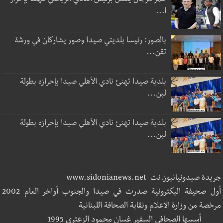
عمر مرجان يتصل برئيس النادي الرياضي مهنئا بإحراز
ا...
بالصور: رئيسا بلديتي صيدا وصور يشاركان في ورشة
تقن...
بلدية صيدا تهنئ نادي الأهلي صيدا بإحرازه بطولة
لبن...
بلدية صيدا تهنئ نادي الأهلي صيدا بإحرازه بطولة
لبن...
جريدة صيدونيانيوز.نت www.sidonianews.net
أول صحيفة اليكترونية صدرت في صيدا والجنوب أواخر العام 2002
مرخصة من وزارة الاعلام ونقابة الصحافة اللبنانية
أسسها الصحافي السفير غسان محمود الزعتري 1995