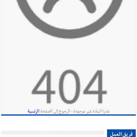
أخبار صيدا
مؤسسة مياه لبنان الجنوبي : انخفاض التغذية بالمياه
في صيدا نتيجة الانقطاع المتكرر لخط الخدمات الكهربائي
أخبار لبنان
الزعتر الجنوبي يقاوم الحروب : تراثٌ الأجداد تصونه
الأرض وتُهدده الحرب؟ | علي شعيتو إبن بلدة الطيري ووعده بالعودة
لزراعة الزعتر بعدما أبعده القصف الإسرائيلي عن أرضه
أخبار لبنان
قراءات ومستجدات ومواقف في لبنان والمنطقة -
الجمعة 7-8-2026: مفاوضات متعثّرة في روما؟ | عون: علينا
الاستمرار بمسار التفاوض؟ واشنطن لتل أبيب: الحزب لم يخرق؟ |
الرئسية
عذرا المادة غير موجودة - الرجوع إلى الصفحة
فضيحة نقص السلاح تكبر؟ إيران - عمان : اتفاق هرمز على السكة ؟
أخبار لبنان
مفكرة النشاطات الرسمية المقررة في لبنان ليوم الجمعة
فريق العمل