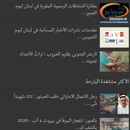
مفكرة النشاطات الرسمية المقررة في لبنان ليوم
الجمع...
مقدمات نشرات الأخبار المسائية في لبنان ليوم
الخميس...
الزعتر الجنوبي يقاوم الحروب : تراثٌ الأجداد
تصونه...
الأكثر مشاهدة البارحة
رجل الاعمال الاماراتي خلف الحبتور : 112 شهيداً
شُي...
بالصور: انفجار المرفأ في بيروت 4 آب - 2020
يكشف ك...