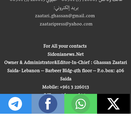
هاتف وفاكس 726007 (7) 00961 - خليوي 226013 (3) 00961
بريد إلكتروني:
zaatari.ghassan@gmail.com
zaataripress@yahoo.com
For All your contacts
Sidonianews.Net
Owner & Administrator&Editor-In-Chief : Ghassan Zaatari
Saida- Lebanon – Barbeer Bldg-4th floor – P.o.box: 406
Saida
Mobile: +961 3 226013
Office: +961 7 726007
Email:
zaatari.ghassan@gmail.com
zaataripress@yahoo.com