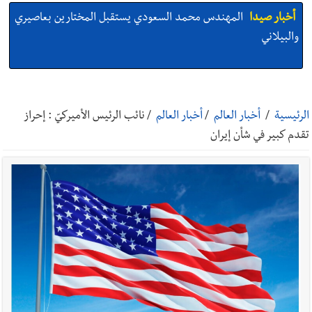
أخبار صيدا
المهندس محمد السعودي يستقبل المختارين بعاصيري
والبيلاني
أخبار صيدا
بلدية صيدا : حجز مركبتي توكتوك وتغريم صاحبهما
بسبب الإزعاج الصوتي
الرئيسية
/
أخبار العالم
/
أخبار العالم
/
نائب الرئيس الأميركيّ : إحراز
تقدم كبير في شأن إيران
أخبار صيدا
We are hiring in Saida - Apply now before 14
august ...مطلوب موظفة للعمل في الأكاديمية الدولية لبناء
القدرات -صيدا
أخبار صيدا
بلدية صيدا ومؤسسة الحريري تعقدان الاجتماع
التشاوري الأول للمرصد الحضري
أخبار لبنان
خرق إسرائيلي في زوطر الغربية وساتر ترابي قبالة آخر
نقطة للجيش اللبناني