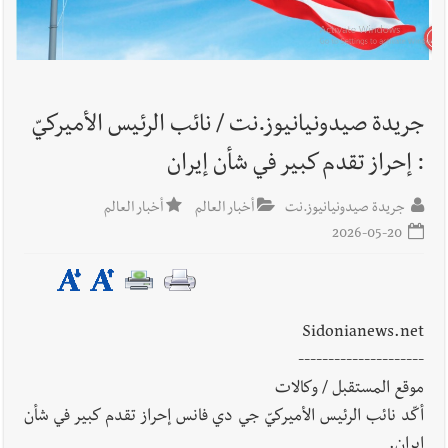
أخبار لبنان
روابط القطاع العام : إضراب الاثنين احتجاجا على
تقسيط المفعول الرجعي
جريدة صيدونيانيوز.نت / نائب الرئيس الأميركيّ
أخبار لبنان
خلفيات توقيف السفير الفلسطيني السابق أشرف دبور:
: إحراز تقدم كبير في شأن إيران
تداخل السياسة بالقضاء ولبنان قد يسلّمه إلى السلطة
جريدة صيدونيانيوز.نت
أخبار العالم
أخبار العالم
أخبار لبنان
حراك ديبلوماسي للتجديد لـ اليونيفيل .. مسؤول غربي
2026-05-20
يُحذّر من الفراغ !
أخبار لبنان
ليلة سقوط رياض سلامة... هل ننتظر الحقيقة؟
Sidonianews.net
---------------------
موقع المستقبل / وكالات
أكّد نائب الرئيس الأميركيّ جي دي فانس إحراز تقدم كبير في شأن
أخبار صيدا
بالصور : غسان سركيس يرعى تخرّج فوج الفكر والإبداع
إيران.