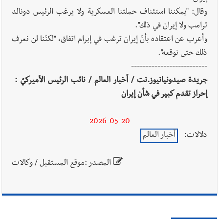
في ثانوية السفير : تعلّمت منكم حب الوطن والتمسك بالأرض ...
وقال: "يمكننا استئناف حملتنا العسكرية ولا يرغب الرئيس دونالد
والجنوب هو عزة وكرامة لبنان
ترامب ولا إيران في ذلك".
وأعرب عن اعتقاده بأنّ إيران ترغب في إبرام اتفاق، "لكنّنا لن نعرف
ذلك حتى نوقعه".
--------------------------
جريدة صيدونيانيوز.نت / أخبار العالم / نائب الرئيس الأميركيّ :
إحراز تقدم كبير في شأن إيران
2026-05-20
دلالات:
أخبار العالم
المصدر :موقع المستقبل / وكالات