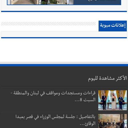
إعلانات مبوبة
الأكثر مشاهدة لليوم
قراءات ومستجدات ومواقف في لبنان والمنطقة -
السبت 8...
بالتفاصيل : جلسة لمجلس الوزراء في قصر بعبدا
الوقائ...