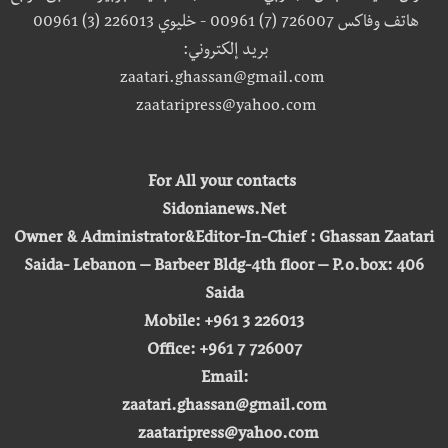
هاتف وفاكس 726007 (7) 00961 - خليوي 226013 (3) 00961
بريد إلكتروني:
zaatari.ghassan@gmail.com
zaataripress@yahoo.com
For All your contacts
Sidonianews.Net
Owner & Administrator&Editor-In-Chief : Ghassan Zaatari
Saida- Lebanon – Barbeer Bldg-4th floor – P.o.box: 406
Saida
Mobile: +961 3 226013
Office: +961 7 726007
Email:
zaatari.ghassan@gmail.com
zaataripress@yahoo.com