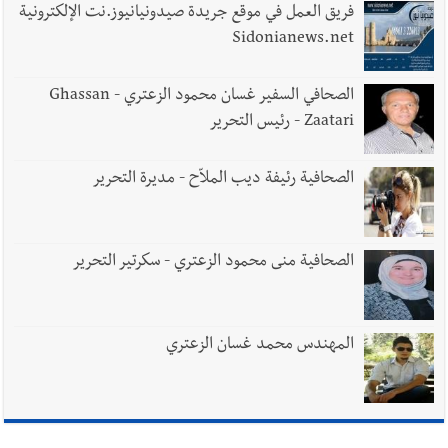
يُحذّر من الفراغ !
فريق العمل في موقع جريدة صيدونيانيوز.نت الإلكترونية
Sidonianews.net
الصحافي السفير غسان محمود الزعتري - Ghassan
Zaatari - رئيس التحرير
الصحافية رئيفة ديب الملاّح - مديرة التحرير
الصحافية منى محمود الزعتري - سكرتير التحرير
المهندس محمد غسان الزعتري