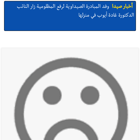
أخبار صيدا
وفد المبادرة الصيداوية لرفع المظلومية زار النائب
الدكتورة غادة أيوب في منزلها
أخبار صيدا
بالصور: لأوّل مرّة ما منكون سوا… معرض أرشيفي خاص
تحية من صيدا إلى الفنان المبدع الراحل زياد الرحباني: |إحتفالية
تكريمية في مركز معروف سعد الثقافي برعاية شركة الروان
أخبار صيدا
إصابة شاب فلسطيني بطعنات سكين في مخيم عين
الحلوة - في منطقة صيدا وإنقاذه وإتهام إبن عمته ؟
أخبار صيدا
بالصور : غسان سركيس يرعى تخرّج فوج الفكر والإبداع
في ثانوية السفير : تعلّمت منكم حب الوطن والتمسك بالأرض ...
والجنوب هو عزة وكرامة لبنان
أخبار صيدا
المهندس محمد زهير السعودي يستقبل المختارين
بعاصيري والبيلاني