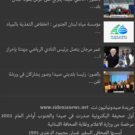
بالصور : الأهلي صيدا يتربع على عرش بطولة لبنان
بك...
مؤسسة مياه لبنان الجنوبي : انخفاض التغذية بالمياه
...
عمر مرجان يتصل برئيس النادي الرياضي مهنئا بإحراز
ا...
بالصور: رئيسا بلديتي صيدا وصور يشاركان في ورشة
تقن...
جريدة صيدونيانيوز.نت www.sidonianews.net
أول صحيفة اليكترونية صدرت في صيدا والجنوب أواخر العام 2002
مرخصة من وزارة الاعلام ونقابة الصحافة اللبنانية
أسسها الصحافي السفير غسان محمود الزعتري 1995