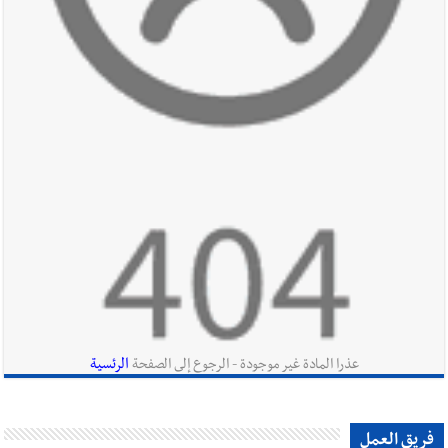
أخبار صيدا
بالصور: رئيسا بلديتي صيدا وصور يشاركان في ورشة
تقنية حول الحد من النفايات البحرية وشباك الصيد المهملة
أخبار لبنان
بهية الحريري تقدم بإسم الرئيس سعد الحريري التعازي
بوفاة الراحل ميشال معلولي
أخبار لبنان
الجيش اللبناني : إصابة أحد العسكريين بجروح طفيفة
نتيجة استهداف إسرائيلي معادٍ لجرافة للجيش في بلدة المنصوري -
صور
الرئسية
عذرا المادة غير موجودة - الرجوع إلى الصفحة
أخبار لبنان
مسيّرة أسرائيلية القت قنبلة صوتية باتجاه جرافة للجيش
فريق العمل