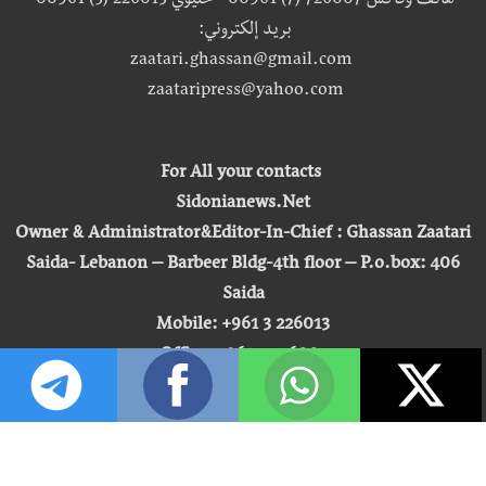
هاتف وفاكس 726007 (7) 00961 - خليوي 226013 (3) 00961
بريد إلكتروني:
zaatari.ghassan@gmail.com
zaataripress@yahoo.com
For All your contacts
Sidonianews.Net
Owner & Administrator&Editor-In-Chief : Ghassan Zaatari
Saida- Lebanon – Barbeer Bldg-4th floor – P.o.box: 406
Saida
Mobile: +961 3 226013
Office: +961 7 726007
Email:
zaatari.ghassan@gmail.com
zaataripress@yahoo.com