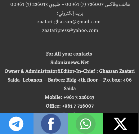
هاتف وفاكس 726007 (7) 00961 - خليوي 226013 (3) 00961
بريد إلكتروني:
zaatari.ghassan@gmail.com
zaataripress@yahoo.com
For All your contacts
Sidonianews.Net
Owner & Administrator&Editor-In-Chief : Ghassan Zaatari
Saida- Lebanon – Barbeer Bldg-4th floor – P.o.box: 406
Saida
Mobile: +961 3 226013
Office: +961 7 726007
Email:
zaatari.ghassan@gmail.com
zaataripress@yahoo.com