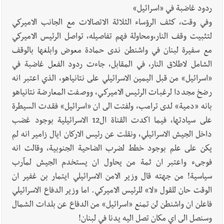
ردود غاضبة في «اسرائيل»
وفي وقت، كثف الرؤساء الثلاثة الاتصالات مع الجانب الاميركي
لتثبيت وقف النار،ومحاولة فهم تفاصيله، تواصل الرئيس الاميركي
مع سفيرة لبنان في واشنطن ندى حمادة معوض وابلغها بالوقف
الشامل لاطلاق النار، في المقابل، جاءت ردود الفعل غاضبة في
«اسرائيل» من قبل اليمين الاسرائيلي على نتانياهو، الذي اعتبر انه
رضخ مجددا لرغبات الرئيس الاميركي، ووصفت المعارضة نتانياهو
بانه «دمية» لدى ترامب، ولفتت الى ان «اسرائيل» فقدت السيطرة
على سيادتها، فيما اكدت القناة ال12 الاسرائيلية بوجود غضب
داخل الجيش الاسرائيلي، ونقلت عن رئيس الاركان ايال زامير انه لم
يكن على علم بوجود خطط لضرب الضاحية الجنوبية، وقالت انه
فوجىء واعتبر ان ثمة من يحاول ان يستخدم الجيش لمآرب
سياسية! من جهته قال وزير الامن الاسرائيلي ايتمار بن غفير ان
الوقت حان للقول «لا» للرئيس الاميركي. اما وزير الدفاع الاسرائيلي
فاعلن ان واشنطن لن تمنع «اسرائيل» من الدفاع عن بلدات الشمال
وسنصل الى اي مكان تصل اليه يدنا في لبنان!