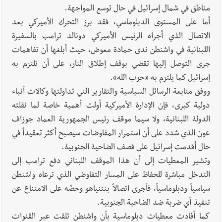
مناطق في شمال إسرائيل في حال توسع المواجهة.
أما على المستوى الدبلوماسي، فقد برز التحرك الأميركي بعد
الاتصال الذي أجراه الرئيس الأميركي دونالد ترامب بالسفيرة
اللبنانية في واشنطن ندى حمادة معوض، حيث أبلغها أن تفاهمات
جرى التوصل إليها تقضي بوقف إطلاق النار، على أن تلتزم به
إسرائيل كما يلتزم به «حزب الله».
ووفق متابعة الرسائل السياسية والتقارير التي تداولتها وكالات أنباء
دولية كبرى، فإن الإدارة الأميركية أولت أهمية خاصة لما نقلته
الدولة اللبنانية، ولا سيما موقف رئيس الجمهورية العماد جوزاف
عون الذي شدد على أن استمرار المفاوضات سيصبح أكثر تعقيداً في
حال أقدمت إسرائيل على قصف الضاحية الجنوبية.
وتشير المعطيات إلى أن هذا الموقف اللبناني دفع ترامب إلى
التدخل مباشرة للحفاظ على المسار التفاوضي الذي ترعاه واشنطن
سياسياً ودبلوماسياً، فأجرى اتصالاً بنتنياهو وحضّه على الامتناع عن
تنفيذ أي ضربة ضد الضاحية الجنوبية.
كما أفادت معطيات دبلوماسية بأن واشنطن تلقت عبر القنوات