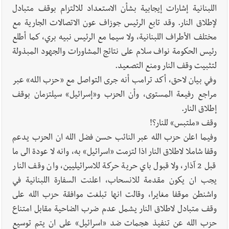
اللبنانية إشارات إيجابية بشأن الاستعداد للالتزام بوقف متبادل
لإطلاق النار. وقد تابع الرئيس جوزاف عون الاتصالات الجارية مع
مختلف الأطراف اللبنانية، ولا سيما مع الرئيس نبيه بري، كما أطلع
رئيس الحكومة نواف سلام على نتائج المشاورات والجهود المبذولة
لتثبيت وقف النار ومنع التصعيد.
وفي بيان لاحق، أكد ترامب أنه جرى التواصل مع «حزب الله» عبر
مراجع رفيعة المستوى، وأن الحزب و«إسرائيل» سيلتزمان بوقف
إطلاق النار.
وقف «ملتبس» للنار؟!
وفيما اعلن حزب الله عبر النائب حسن فضل الله ان الحزب يدعم
وقفا شاملا لاطلاق النار اذا لتزمت «اسرائيل» به، وانه لا عودة الى ما
قبل 2 آذار، ولا قبول باي حرية حركة للاسرائيليين، وان وقف النار
يجب ان يكون مقدمة للانسحاب، اعلنت السفارة اللبنانية في
واشنطن موقفا مغايرا، وقالت انها تبلغت موافقة حزب الله على
وقف متبادل لاطلاق النار يشمل عدم ضرب الضاحية مقابل امتناع
حزب الله عن تنفيذ هجمات ضد «اسرائيل» على ان يتم توسيع