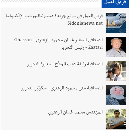
فريق العمل
فريق العمل في موقع جريدة صيدونيانيوز.نت الإلكترونية
Sidonianews.net
الصحافي السفير غسان محمود الزعتري - Ghassan
Zaatari - رئيس التحرير
الصحافية رئيفة ديب الملاّح - مديرة التحرير
الصحافية منى محمود الزعتري - سكرتير التحرير
المهندس محمد غسان الزعتري