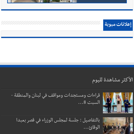
إعلانات مبوبة
الأكثر مشاهدة لليوم
قراءات ومستجدات ومواقف في لبنان والمنطقة -
السبت 8...
بالتفاصيل : جلسة لمجلس الوزراء في قصر بعبدا
الوقائ...