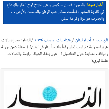
في ثانوية السفير : تعلّمت منكم حب الوطن والتمسك بالأرض ...
والجنوب هو عزة وكرامة لبنان
أخبار صيدا
المهندس محمد السعودي يستقبل المختارين بعاصيري
والبيلاني
الرئيسية
/
أخبار لبنان
/
إفتتاحيات الصحف 2026
/
الديار: بعد إتصالات
أخبار صيدا
بلدية صيدا : حجز مركبتي توكتوك وتغريم صاحبهما
عربية ودولية : ترامب يُعلن وقفاً مُلتبساً للنار في لبنان؟ | اسئلة دون اجوبة
بسبب الإزعاج الصوتي
ومواقف متباينة حول التفاصيل ! | عون ينقذ الجولة الرابعة.واتصالات
هامة لبري؟
أخبار صيدا
We are hiring in Saida - Apply now before 14
august ...مطلوب موظفة للعمل في الأكاديمية الدولية لبناء
القدرات -صيدا
أخبار صيدا
بلدية صيدا ومؤسسة الحريري تعقدان الاجتماع
التشاوري الأول للمرصد الحضري