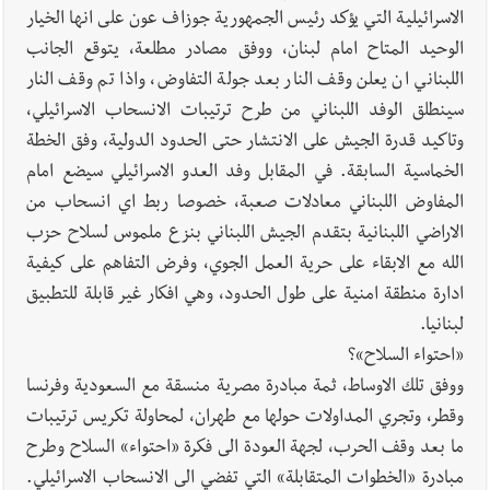
الاسرائيلية التي يؤكد رئيس الجمهورية جوزاف عون على انها الخيار
الوحيد المتاح امام لبنان، ووفق مصادر مطلعة، يتوقع الجانب
اللبناني ان يعلن وقف النار بعد جولة التفاوض، واذا تم وقف النار
سينطلق الوفد اللبناني من طرح ترتيبات الانسحاب الاسرائيلي،
وتاكيد قدرة الجيش على الانتشار حتى الحدود الدولية، وفق الخطة
الخماسية السابقة. في المقابل وفد العدو الاسرائيلي سيضع امام
المفاوض اللبناني معادلات صعبة، خصوصا ربط اي انسحاب من
الاراضي اللبنانية بتقدم الجيش اللبناني بنزع ملموس لسلاح حزب
الله مع الابقاء على حرية العمل الجوي، وفرض التفاهم على كيفية
ادارة منطقة امنية على طول الحدود، وهي افكار غير قابلة للتطبيق
لبنانيا.
«احتواء السلاح»؟
ووفق تلك الاوساط، ثمة مبادرة مصرية منسقة مع السعودية وفرنسا
وقطر، وتجري المداولات حولها مع طهران، لمحاولة تكريس ترتيبات
ما بعد وقف الحرب، لجهة العودة الى فكرة «احتواء» السلاح وطرح
مبادرة «الخطوات المتقابلة» التي تفضي الى الانسحاب الاسرائيلي.