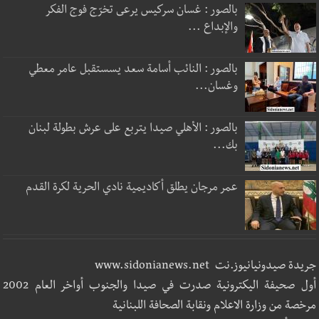
بالصور : غسان سركيس يرعى تخرّج فوج الفكر
والإبداع ...
بالصور : النائب أسامة سعد يسستقبل عامر معطي
وغسان...
بالصور : الأهلي صيدا يتربع على عرش بطولة لبنان
بك...
عمر مرجان يطلق أكاديمية نادي الحرية لكرة القدم
جريدة صيدونيانيوز.نت www.sidonianews.net
أول صحيفة اليكترونية صدرت في صيدا والجنوب أواخر العام 2002
مرخصة من وزارة الاعلام ونقابة الصحافة اللبنانية