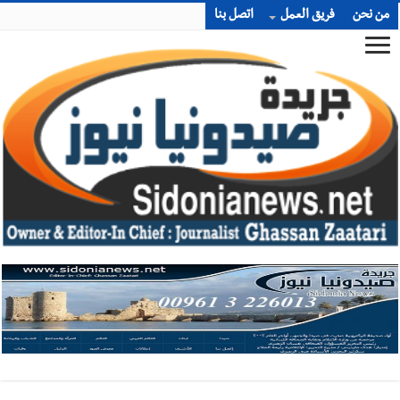
من نحن
فريق العمل
اتصل بنا
أخبار صيدا
بالصور : غسان سركيس يرعى تخرّج فوج الفكر والإبداع