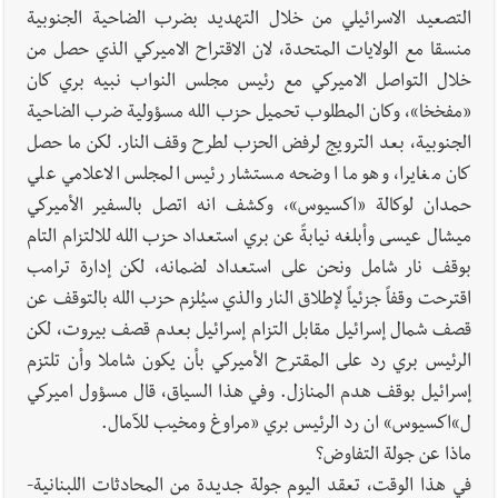
التصعيد الاسرائيلي من خلال التهديد بضرب الضاحية الجنوبية
منسقا مع الولايات المتحدة، لان الاقتراح الاميركي الذي حصل من
خلال التواصل الاميركي مع رئيس مجلس النواب نبيه بري كان
«مفخخا»، وكان المطلوب تحميل حزب الله مسؤولية ضرب الضاحية
الجنوبية، بعد الترويج لرفض الحزب لطرح وقف النار. لكن ما حصل
كان مغايرا، وهو ما اوضحه مستشار رئيس المجلس الاعلامي علي
حمدان لوكالة «اكسيوس»، وكشف انه اتصل بالسفير الأميركي
ميشال عيسى وأبلغه نيابةً عن بري استعداد حزب الله للالتزام التام
بوقف نار شامل ونحن على استعداد لضمانه، لكن إدارة ترامب
اقترحت وقفاً جزئياً لإطلاق النار والذي سيُلزم حزب الله بالتوقف عن
قصف شمال إسرائيل مقابل التزام إسرائيل بعدم قصف بيروت، لكن
الرئيس بري رد على المقترح الأميركي بأن يكون شاملا وأن تلتزم
إسرائيل بوقف هدم المنازل. وفي هذا السياق، قال مسؤول اميركي
ل»اكسيوس» ان رد الرئيس بري «مراوغ ومخيب للآمال.
ماذا عن جولة التفاوض؟
في هذا الوقت، تعقد اليوم جولة جديدة من المحادثات اللبنانية-