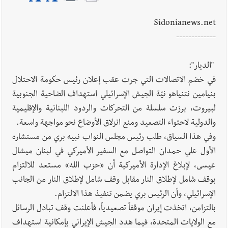
أخبار صيدا
بالصور : غسان سركيس يرعى تخرّج فوج الفكر والإبداع
Sidonianews.net
في ثانوية السفير : تعلّمت منكم حب الوطن والتمسك بالأرض ...
-------------
والجنوب هو عزة وكرامة لبنان
"الديار":
في خضم الاتصالات التي جرت عقب إعلان رئيس حكومة الاحتلال
بنيامين نتنياهو نيّة الجيش الإسرائيلي استهداف الضاحية الجنوبية
لبيروت، برزت سلسلة من التحركات والردود اللبنانية والإقليمية
والدولية لاحتواء التصعيد ومنع انزلاق الأوضاع نحو مواجهة واسعة.
وفي هذا السياق، طلب رئيس مجلس النواب نبيه بري من مستشاره
الأول علي حمدان التواصل مع السفير الأميركي في لبنان ميشال
عيسى، لإبلاغ الإدارة الأميركية أن «حزب الله» مستعد للالتزام
بوقف شامل لإطلاق النار مقابل وقف شامل لإطلاق النار من الجانب
الإسرائيلي، وأن الرئيس بري يضمن تنفيذ هذا الالتزام.
بالتزامن، اتخذت إيران موقفاً تصعيدياً، فأعلنت وقف تبادل الرسائل
مع الولايات المتحدة، فيما هدد الجيش الإيراني بإمكانية استهداف