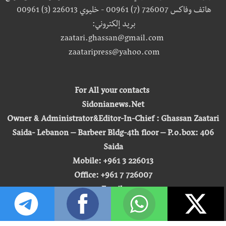
هاتف وفاكس 726007 (7) 00961 - خليوي 226013 (3) 00961
بريد إلكتروني:
zaatari.ghassan@gmail.com
zaataripress@yahoo.com
For All your contacts
Sidonianews.Net
Owner & Administrator&Editor-In-Chief : Ghassan Zaatari
Saida- Lebanon – Barbeer Bldg-4th floor – P.o.box: 406
Saida
Mobile: +961 3 226013
Office: +961 7 726007
Email:
zaatari.ghassan@gmail.com
zaataripress@yahoo.com