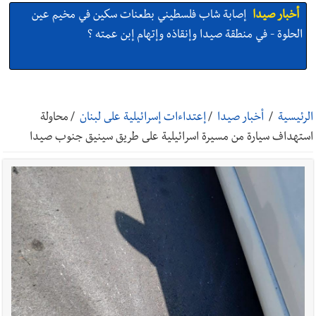
أخبار صيدا
إصابة شاب فلسطيني بطعنات سكين في مخيم عين
الحلوة - في منطقة صيدا وإنقاذه وإتهام إبن عمته ؟
أخبار صيدا
بالصور : غسان سركيس يرعى تخرّج فوج الفكر والإبداع
في ثانوية السفير : تعلّمت منكم حب الوطن والتمسك بالأرض ...
الرئيسية
/
أخبار صيدا
/
إعتداءات إسرائيلية على لبنان
/
محاولة
والجنوب هو عزة وكرامة لبنان
استهداف سيارة من مسيرة اسرائيلية على طريق سينيق جنوب صيدا
أخبار صيدا
المهندس محمد زهير السعودي يستقبل المختارين
بعاصيري والبيلاني
أخبار لبنان
مقدمات نشرات الأخبار المسائية في لبنان ليوم السبت
8-8-2026
أخبار لبنان
خرق إسرائيلي في زوطر الغربية وساتر ترابي قبالة آخر
نقطة للجيش اللبناني