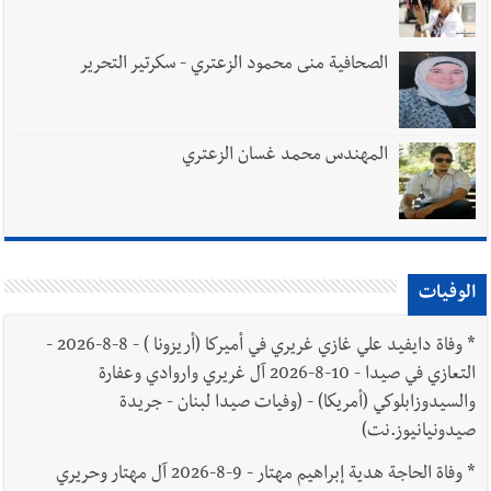
الصحافية منى محمود الزعتري - سكرتير التحرير
المهندس محمد غسان الزعتري
الوفيات
*
وفاة دايفيد علي غازي غريري في أميركا (أريزونا ) - 8-8-2026 -
التعازي في صيدا - 10-8-2026 آل غريري واروادي وعفارة
والسيدوزابلوكي (أمريكا) - (وفيات صيدا لبنان - جريدة
صيدونيانيوز.نت)
*
وفاة الحاجة هدية إبراهيم مهتار - 9-8-2026 آل مهتار وحريري