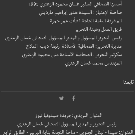
أسسها الصحافي السفير غسان محمود الزعتري 1995
صاحبة الإمتياز : السيدة هدى إبراهيم مارديني
المشرفة العامة الحاجة نشأت عمر حمزة
فريق العمل وهيئة التحرير
رئيس التحرير المسؤول والمدير المسؤول الصحافي غسان الزعتري
مديرة التحرير: الصحافية الأستاذة رئيفة ديب الملاح
سكرتير التحرير : الصحافية الأستاذة منى محمود الزعتري
المهندس محمد غسان الزعتري
تابعنا
العنوان البريدي :جريدة صيدونيا نيوز
رئيس التحرير والمدير المسؤول الصحافي غسان الزعتري
العنوان: صيدا - لبنان الجنوبي - ساحة النجمة بناية البربير - الطابق الرابع