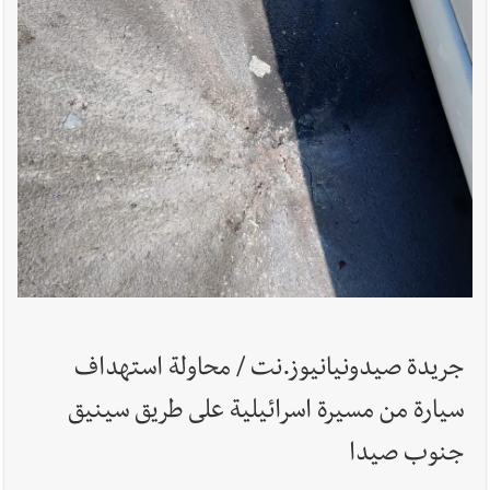
أخبار لبنان
روابط القطاع العام : إضراب الاثنين احتجاجا على
تقسيط المفعول الرجعي
أخبار لبنان
خلفيات توقيف السفير الفلسطيني السابق أشرف دبور:
تداخل السياسة بالقضاء ولبنان قد يسلّمه إلى السلطة
أخبار لبنان
حراك ديبلوماسي للتجديد لـ اليونيفيل .. مسؤول غربي
يُحذّر من الفراغ !
جريدة صيدونيانيوز.نت / محاولة استهداف
سيارة من مسيرة اسرائيلية على طريق سينيق
جنوب صيدا