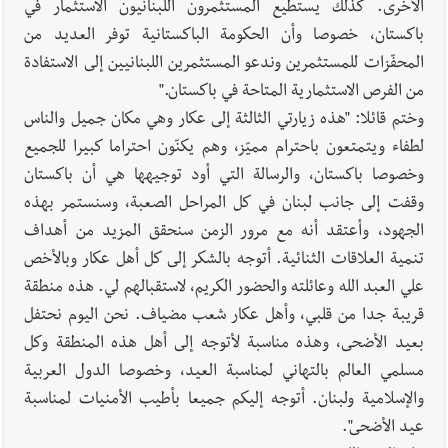
الأخرى. كذلك يستطيع المستثمرون اللبنانيون الاستثمار في
باكستان، خصوصا وأن الحكومة الباكستانية توفر العديد من
المحفّزات للمستثمرين وندعو المستثمرين اللبنانيين إلى الاستفادة
من الفرص الاستثمارية المتاحة في باكستان."
وختم قائلا: "هذه زيارتي الثالثة إلى عكار وهي مكان جميل والناس
لطفاء ويتمتعون باحترام مميّز، وهم يكنّون احتراما كبيرا للجميع
وخصوصا باكستان، والرسالة التي أود توجيهها هي أن باكستان
وقفت إلى جانب لبنان في كل المراحل الصعبة، وسنستمر بهذه
الجهود، وأعتقد أنه مع مرور الزمن سنحقق المزيد من أهداف
تنمية العلاقات الثنائية. أتوجه بالشكر إلى كل أهل عكار وبالأخص
علي العبد الله وعائلته والحضور الكريم، لاستقبالهم لي. هذه منطقة
قريبة جدا من قلبي، وأهل عكار شعب مضياف. نحن اليوم نحتفل
بعيد الأضحى، وهذه مناسبة لأتوجه إلى أهل هذه المنطقة وكل
مسلمي العالم بالتهاني لمناسبة العيد، وخصوصا الدول العربية
والإسلامية ولبنان. أتوجه إليكم جميعا بأطيب الأمنيات لمناسبة
عيد الأضحى".