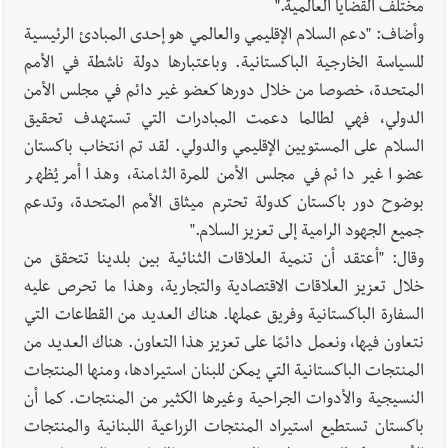
مختلف القضايا العالمية."
وأضاف: "دعم السلام الإقليمي والعالمي هو إحدى المبادئ الرئيسية
للسياسة الخارجية الباكستانية. وباعتبارها دولة ناشطة في الأمم
المتحدة، خصوصا من خلال دورها كعضو غير دائم في مجلس الأمن
الدولي، فهي لطالما دعمت المبادرات التي تستهدف تحقيق
السلام على المستويين الإقليمي والدولي. لقد تم انتخاب باكستان
عضوا غير دائم في مجلس الأمن للمرة الثامنة، وهذا أمر يُظهر
بوضوح دور باكستان كدولة تحترم ميثاق الأمم المتحدة، وتدعم
جميع الجهود الرامية إلى تعزيز السلام."
وقال: "أعتقد أن تنمية العلاقات الثنائية بين بلدينا تتحقق من
خلال تعزيز العلاقات الاقتصادية والتجارية، وهذا ما تحرص عليه
السفارة الباكستانية وفريق عملها. هناك العديد من القطاعات التي
نتعاون فيها، ونعمل دائمًا على تعزيز هذا التعاون. هناك العديد من
المنتجات الباكستانية التي يمكن للبنان استيرادها، ومنها المنتجات
النسيجية والأدوات الجراحية وغيرها الكثير من المنتجات. كما أن
باكستان تستطيع استيراد المنتجات الزراعية اللبنانية والمنتجات