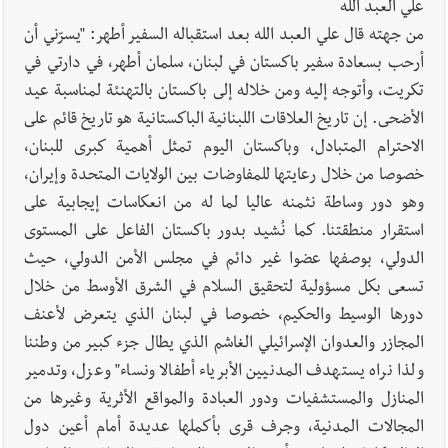
علي العبد الله
من جهته قال علي العبد الله بعد استقباله السفير أطهر: "يسرّني أن
أرحب بسعادة سفير باكستان في لبنان، سلمان أطهر، في دارتي في
تكريت، وأتوجه إليه ومن خلاله إلى باكستان بالتهنئة لمناسبة عيد
الأضحى. إن تاريخ العلاقات اللبنانية الباكستانية هو تاريخ قائم على
الاحترام المتبادل، وباكستان اليوم تمثل أهمية كبرى للبنان،
خصوصا من خلال رعايتها للمفاوضات بين الولايات المتحدة وإيران،
وهو دور وساطة نثمنه عاليا لما له من انعكاسات إيجابية على
استقرار منطقتنا. كما نُشيد بدور باكستان الفاعل على المستوى
الدولي، بوصفها عضوا غير دائم في مجلس الأمن الدولي، حيث
تسعى بكل مسؤولية لتحقيق السلام في الشرق الأوسط من خلال
دورها الوسيط والحكيم، خصوصا في لبنان الذي يتعرض لأعنف
المجازر والعدوان الإسرائيلي الغاشم الذي يطال جزء كبير من وطننا
ولذا نراه يستهدف المدنيين الأبرياء أطفالا ونساء" وعزل، وتدمير
المنازل والمستشفيات ودور العبادة والمواقع الأثرية وغيرها من
المجالات المدنية، وجرف قرى بأكملها عديدة أمام أعين دول