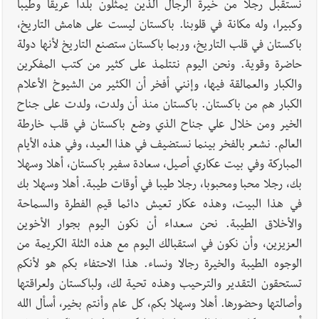
نستقبل رجلا من خيرة الرجال الذين يمثلون بلدا عريقا وطيبا
وكبيرا، وله مكانة في قلوبنا. باكستان ليست على هامش التاريخ،
باكستان في قلب التاريخ، وربما باكستان ستصنع التاريخ لأنها دولة
حاضرة وقوية. ونحن اليوم نتتلمذ على كثير من كتب المفكرين
والكبار والعمالقة فيها، وإنني أفخر أن الكثير من الشيوخ الأعلام
الكبار هم من باكستان. باكستان منذ أن ولدت، ولدت على جناح
الخير ومن خلال علي جناح الذي وضع باكستان في قلب خارطة
العالم. نشعر بالفخر بينما نستضيف في هذا العيد، وفي هذه الأيام
المباركة وفي بيت عكاري أصيل، سعادة سفير باكستان، أهلا وسهلا
بك، رجلا محبا ومحبوبا، رجلا طيبا في أوقات طيبة. أهلا وسهلا بك
في هذا البيت، وهذه عكار تعيش دائما قيم الفطرة والسماحة
والأخلاق الطيبة. نحن سعداء أن نكون اليوم بجوار الأخوين
العزيزين، وأن نكون في استقبالك اليوم مع هذه الثلة الكريمة من
الوجوه الطيبة والخيرة رجالا ونساء. هذا الاحتفاء بكم هو لأنكم
تستحقون التقدير والترحيب وهذه تحية لك، ولباكستان ولعراقتها
وأصالتها وحضورها. أهلا وسهلا بكم، كل عام وأنتم بخير، أسأل الله