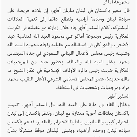
تحية من صيدا إلى الفنان المبدع الراحل زياد الرحباني: |إحتفالية
مجموعة أماكو
تكريمية في مركز معروف سعد الثقافي برعاية شركة الروان
قال سفير باكستان في لبنان سلمان أطهر، إن بلاده حريصة على
سيادة لبنان وسلامة أراضيه وتتطلع دائما إلى تنمية العلاقات
المشتركة. كلام السفير أطهر جاء خلال زيارته مع عقيلته في تكريت
العكارية رئيس مجموعة أماكو علي محمود العبد الله لمناسبة عيد
الأضحى، والذي كان في استقباله مع عقيلته ونجله محمود العبد الله
وشقيقه رئيس مجلس الأعمال اللبناني السعودي في جدة المهندس
محمد بشار العبد الله والعائلة، بحضور عدد من المرجعيات
العكارية ضمت رئيس دائرة الأوقاف الإسلامية في عكار الشيخ د.
مالك جديدة، عضو المجلس الاسلامي الشرعي الأعلى النقيب محمد
مراد ومرجعيات وشخصيات في المنطقة.
السفير أطهر
وخلال اللقاء في دارة علي العبد الله، قال السفير أطهر: "تتمتع
باكستان بعلاقات أخوية ممتازة مع لبنان، وتنظر باكستان إلى لبنان
باحترام كبير، واللبنانيون يبادلونا الاحترام والتقدير. تدعم باكستان
سيادة لبنان ووحدة أراضيه، ويتبنى البلدان موقفًا مشتركًا بشأن