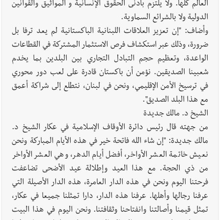
العالم كلها. ولا يلتزم بأدنى الحقوق الإنسانية و المواثيق والقوانين
الدولية ولا بالشرائع السماوية.
وأضاف: "إن تعزيز العلاقات اللبنانية الباكستانية لم يعد ترفا بل
ضرورة، وذلك عبر استكشاف فرص الاستثمار المشتركة في القطاعات
الواعدة، وتعظيم حجم التبادل التجاري بين البلدين بما يخدم
شعبينا الصديقين. نؤمن أن باكستان قادرة على لعب دور محوري
في ترسيخ الأمن الإقليمي، ونحن في لبنان، نتطلع إلى شراكة أعمق
مع هذا البلد الصديق".
الشيخ د. مالك جديدة
من جهته قال رئيس دائرة الأوقاف الإسلامية في عكار الشيخ د.
مالك جديدة: "إن شاء الله فاتحة خير في هذه الأيام المباركة ونحن
نعيش خاتمة العشر الأواخر، أفضل أيام الدهر، وهي العشر الأواخر
من ذي الحجة. مع هذا العيد وإطلالة عيد الأضحى تضاعفت
فرحتنا اليوم ونحن في هذه الدار العامرة، هذه الدار الأصيلة التي
عرفنا رجالها وأهلها. عرفنا هذه الدار، دارا تمثلنا جميعا في عكار،
تمثل قيمنا وأصالتنا وانفتاحنا وثقافتنا. ونحن اليوم في هذا البيت