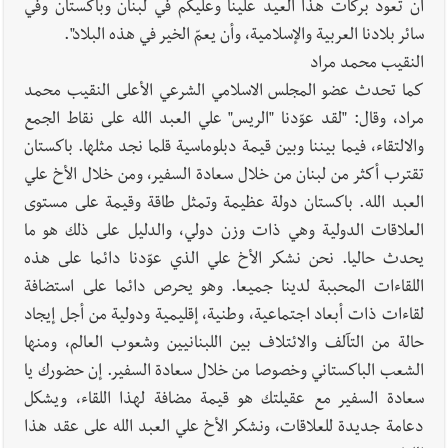
أن تعود بركات هذا العيد علينا وعليكم في لبنان وباكستان وفي
سائر بلادنا العربية والإسلامية، وأن يعمّ الخير في هذه البلاد".
النقيب محمد مراد
كما تحدث عضو المجلس الاسلامي الشرعي الأعلى النقيب محمد
مراد، وقال: "لقد عوّدنا "الريس" علي العبد الله على نقاط الجمع
والالتقاء، فيما بيننا وبين قيمة دبلوماسية قلما نجد مثلها. باكستان
تقترب أكثر من لبنان من خلال سعادة السفير، ومن خلال الأخ علي
العبد الله. باكستان دولة عظيمة وتمثل طاقة وقيمة على مستوى
العلاقات الدولية وهي ذات وزن دولي، والدليل على ذلك هو ما
يحدث حاليا. نحن نشكر الأخ علي الذي عوّدنا دائما على هذه
اللقاءات المحببة لدينا جميعا. وهو يحرص دائما على استضافة
لقاءات ذات أبعاد اجتماعية، وطنية، إقليمية ودولية من أجل إيجاد
حالة من التآلف والائتلاف بين اللبنانيين وشعوب العالم، ومنها
الشعب الباكستاني وخصوصا من خلال سعادة السفير. إن حضورك يا
سعادة السفير مع عقيلتك هو قيمة مضافة لهذا اللقاء، ويشكل
دعامة جديدة للعلاقات، ونشكر الأخ علي العبد الله على عقد هذا