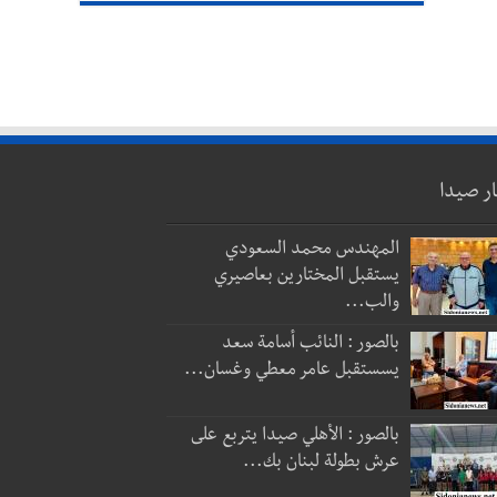
ار صيدا
المهندس محمد السعودي
يستقبل المختارين بعاصيري
والب...
بالصور : النائب أسامة سعد
يسستقبل عامر معطي وغسان...
بالصور : الأهلي صيدا يتربع على
عرش بطولة لبنان بك...