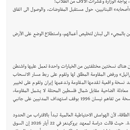
يواجه الوزارة وعشرات الآلاف من الطلاب!
أصحابه» اللبنانيين، حول مستقبل المفاوضات، والوصول الى اتفاق
ين بالمجيء الى لبنان لتخليص أعمالهم، واستطلاع الوضع على الأرض
 هناك نسختين مختلفتين من الخيارات واحدة تعمل عليها واشنطن
سرائيل» ورفض المقاومة المطلق لها وتقوم على ربط مسار الانسحاب
د نسخة واقعية تقدمها المقاومة وتدعمها إيران وتقوم على تخيير
ق معادلة الضاحية مقابل شمال فلسطين المحتلة لا يشمل المقاومة،
والثاني يشمل المقاومة ويشمل بالتالي كل لبنان، والثالث نسخة من تفاهم نيسان 1996 بوقف استهداف المدنيين على جانبي
طاقة، لأن الهوامش الاحتياطية العالمية تبدأ بالاقتراب من الحدود
التشغيلية الحرجة إذا بقي مضيق هرمز مغلقاً أو معطلاً بشدة. حيث قالت دراسة لمعهد بروكينغز في 22 أيار 2026 إن السوق