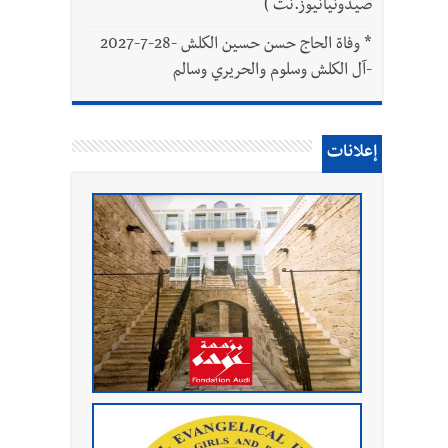
صيدونيانيوز.نت )
*
وفاة الحاج حسن حسين الكلش -28-7-2027
-آل الكلش وسلوم والحريري وسالم
إعلانات