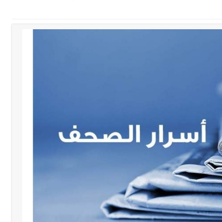
دان: استعراض شامل لمشاريع وتأكيدٌ على حماية القيمة التراثية للمدينة ا
ا على تقسيط المفعول الرجعي
ف دبور: تداخل السياسة بالقضاء ولبنان قد يسلّمه إلى السلطة
ول غربي يُحذّر من الفراغ !
ة؟
بعاصيري والبيلاني