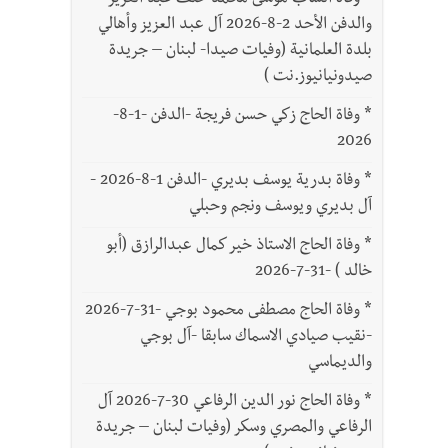
*
وفاة الشاب موسى محمد خلف عبد العزيز
والدفن الأحد 2-8-2026 آل عبد العزيز وأهالي
بلدة العلمانية (وفيات صيدا- لبنان – جريدة
صيدونيانيوز.نت )
*
وفاة الحاج زكي حسن فريجة -الدفن -1-8-
2026
*
وفاة بدرية يوسف بديري -الدفن 1-8-2026 -
آل بديري ويوسف ونجم وحبلي
*
وفاة الحاج الاستاذ خير كمال عبدالرازق (أبو
خالد ) -31-7-2026
*
وفاة الحاج مصطفى محمود بوجي -31-7-2026
-نقيب صيادي الاسماك سابقا -آل بوجي
والديماسي
*
وفاة الحاج نور الدين الرفاعي 30-7-2026 آل
الرفاعي والمصري وسكر (وفيات لبنان – جريدة