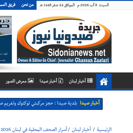
من نحن
فريق العم
السبت 8 آب 2026 م الموافق 24 صفر 1448 هـ
أخبار لبنان
أخبار صيدا
معرض الصور
أخبار صيدا
بلدية صيدا : حجز مركبتي توكتوك وتغريم ص
أخبار صيدا
We are hiring in Saida - Apply now before 14 august ...مطلوب موظفة للعمل في الأك
أخبار صيدا
بلدية صيدا ومؤسسة الحريري تعقدان الاجتم
الرئيسية
/
أخبار لبنان
/
أسرار الصحف المحلية في لبنان 2026