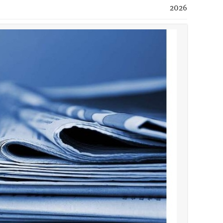
أخبار صيدا
بالصور : بلدية صيدا تستقبل السيد محمد زي
2026
أخبار لبنان
روابط القطاع العام : إضراب الاثنين احتجاج
أخبار لبنان
خلفيات توقيف السفير الفلسطيني السابق أشر
أخبار لبنان
حراك ديبلوماسي للتجديد لـ اليونيفيل .. مسؤ
أخبار لبنان
ليلة سقوط رياض سلامة... هل ننتظر الحقيق
أخبار لبنان
ثقوب في اقتراح قانون الإعلام
أخبار صيدا
المهندس محمد السعودي يستقبل المختارين 