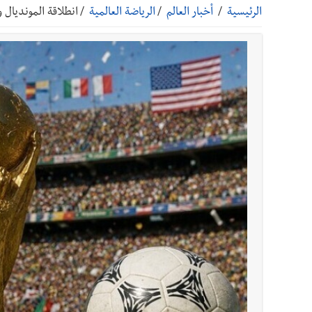
الرئيسية
/
أخبار العالم
/
الرياضة العالمية
/
انطلاقة المونديال 
أخبار صيدا
بلدية صيدا ومؤسسة الحريري تعقدان الاجتم
أخبار صيدا
بالصور : بلدية صيدا تستقبل السيد محمد زي
أخبار صيدا
عمر مرجان يطلق أكاديمية نادي الحرية لكرة 
أخبار لبنان
مؤتمر اقتصادي يتم العمل عليه في واشنطن
أخبار لبنان
مفكرة النشاطات الرسمية المقررة في لبنان ليوم ال
أخبار لبنان
يرفع منسوب التصعيد الإسرائيلي؟ | الخيام وبنت جبيل خ
أخبار لبنان
أسرار الصحف المحلية الصادرة في لبنان ليوم السبت