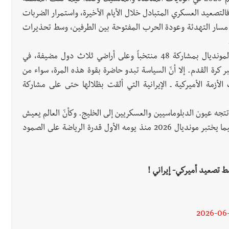
في مفارقة تختصر حال العالم اليوم، تنطلق بطولة كأس العالم 2026 في الولايات المتحدة والمكسيك وكندا فيما تقف المنطقة
تصعيد العسكري المتبادل خلال الأيام الأخيرة، واستمرار الضربات
ر مسار التهدئة وعودة الحرب المفتوحة بين الطرفين، وسط تحذيرات
وفي المقابل، يستعد العالم لمتابعة أكبر نسخة في تاريخ المونديال بمشاركة 48 منتخباً وعلى أراضي ثلاث دول مضيفة، في
ة القدم. إلا أنّ السياسة تبدو حاضرة بقوة هذه المرة، سواء من
الأزمة الأميركية ـ الإيرانية التي ألقت بظلالها حتى على مشاركة
تجه عيون الدبلوماسيين والعسكريين إلى الخليج. وكأنّ العالم يعيش
مشهداً مزدوجاً: كرة القدم تحاول جمع ما تفرقه الحروب، فيما يختبر مونديال 2026 منذ يومه الأول قدرة الرياضة على الصمود
سط تصعيد أميركي- إيراني !
2026-06-