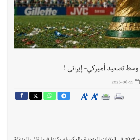
معة 7-8-2026
 وسط تصعيد أميركي- إيراني !
2026-06-11