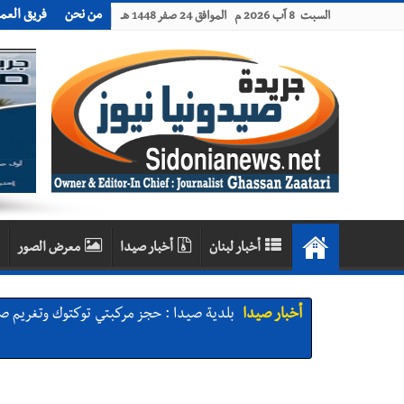
من نحن
فريق العم
السبت 8 آب 2026 م الموافق 24 صفر 1448 هـ
أخبار لبنان
أخبار صيدا
معرض الصور
أخبار صيدا
بلدية صيدا : حجز مركبتي توكتوك وتغريم ص
أخبار صيدا
We are hiring in Saida - Apply now before 14 august ...مطلوب موظفة للعمل في الأك