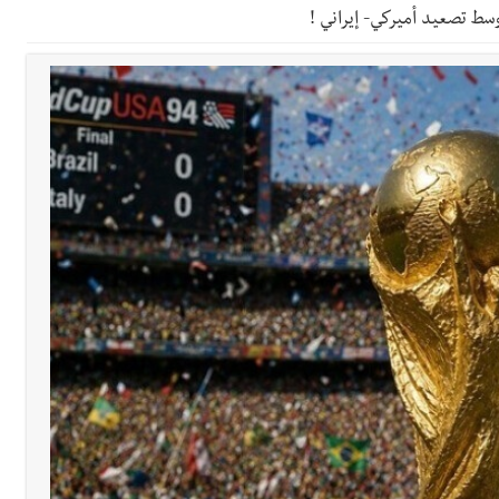
وسط تصعيد أميركي- إيراني !
اع التشاوري الأول للمرصد الحضري
دان: استعراض شامل لمشاريع وتأكيدٌ على حماية القيمة التراثية للمدينة ا
القدم
بالتفاصيل : جلسة لمجلس الوزراء في قصر بعبدا الوقائع والمقررات :
سبت 8-8-2026
قراءات ومستجدات ومواقف في لبنان والمنطقة - السبت 8-8-2026: لاءات إسرائيل ا
ارج التجربة؟
 8-8-2026