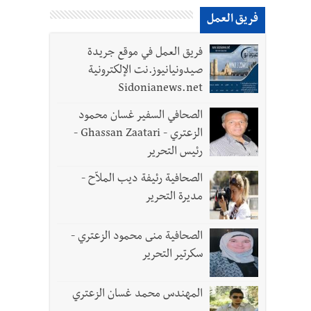
فريق العمل
فريق العمل في موقع جريدة
لقديمة
صيدونيانيوز.نت الإلكترونية
Sidonianews.net
الصحافي السفير غسان محمود
الزعتري - Ghassan Zaatari -
رئيس التحرير
 تعيينات ورد 4 قوانين وزيادات الغلاء| الرئيس عون شدد على تفهم ترامب واردوغان لوضع لبنان وكشف عن
الصحافية رئيفة ديب الملاّح -
مديرة التحرير
الصحافية منى محمود الزعتري -
لثلاث تضرب المسار التفاوضي واتفاق مكة على طاولة الإقليم؟ | استهداف الجيش اللبناني
سكرتير التحرير
المهندس محمد غسان الزعتري