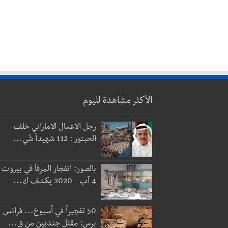
الأكثر مشاهدة لليوم
رجل الاعمال الاماراتي خلف
الحبتور : 112 شهيداً شُي...
بالصور: انفجار المرفأ في بيروت
4 آب - 2020 يكشف ك...
50 تفجيراً في أسبوع... فرانس
برس: مقتل جنديين من ق...