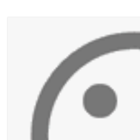
ي ورشة تقنية حول الحد من النفايات البحرية وشباك الصيد المهملة
 بإحراز البطولة
 بالمياه في صيدا نتيجة الانقطاع المتكرر لخط الخدمات الكهربائي
رائم استدراج وابتزاز واعتداء جنسي على قاصر
قائد القوة المشتركة الألمانية اللواء Alexander Sollfrank على ضرورة تعزيز التعاون بين الجيشَين
تها الموسمية
نان؟