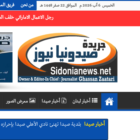
من نحن
فريق الع
الخميس 6 آب 2026 م الموافق 22 صفر 1448 هـ
رجل الاعمال الاماراتي خلف الحبتور : 112 شهيداً شُيّعوا في غزة بعد أن بقوا تحت الأنقاض منذ عام 2023: أيُعقل أن يبقى الشعب الفلسطيني يعيش كل هذا الألم؟ وإلى متى تستمر هذه المعاناة التي تمزق القلوب والضمائر؟
أخبار لبنان
أخبار صيدا
معرض الصور
أخبار صيدا
بلدية صيدا تهنئ نادي الأهلي صيدا بإحرازه بطو