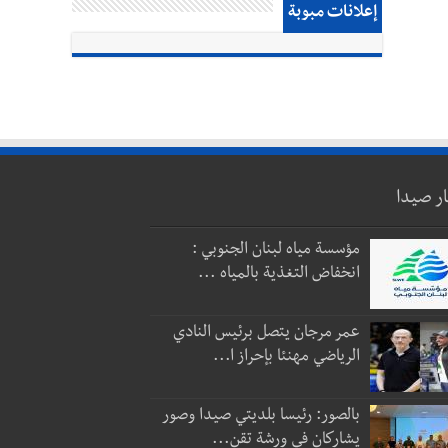
إعلانات مبوبة
ار صيدا
مؤسسة مياه لبنان الجنوبي :
انخفاض التغذية بالمياه ...
عمر مرجان يتصل برئيس النادي
الرياضي مهنئا بإحراز ا...
بالصور: رئيسا بلديتي صيدا وصور
يشاركان في ورشة تقن...