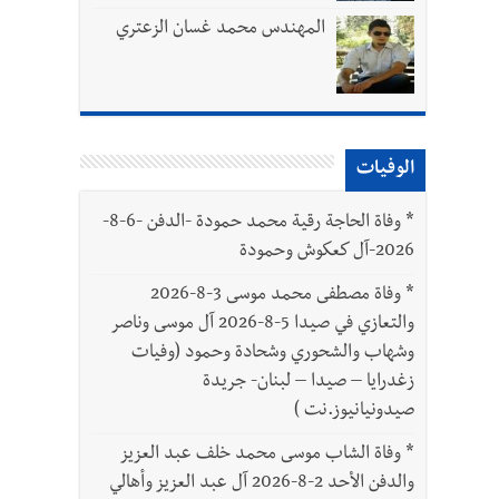
المهندس محمد غسان الزعتري
الوفيات
بتور : 112 شهيداً شُيّعوا في غزة بعد أن بقوا تحت الأنقاض منذ عام 2023: أيُعقل أن يبقى الشعب الفلسطيني يعيش كل هذا الألم؟ وإلى متى
*
وفاة الحاجة رقية محمد حمودة -الدفن -6-8-
2026-آل كعكوش وحمودة
ّة
*
وفاة مصطفى محمد موسى 3-8-2026
والتعازي في صيدا 5-8-2026 آل موسى وناصر
وشهاب والشحوري وشحادة وحمود (وفيات
زغدرايا – صيدا – لبنان- جريدة
صيدونيانيوز.نت )
*
وفاة الشاب موسى محمد خلف عبد العزيز
والدفن الأحد 2-8-2026 آل عبد العزيز وأهالي