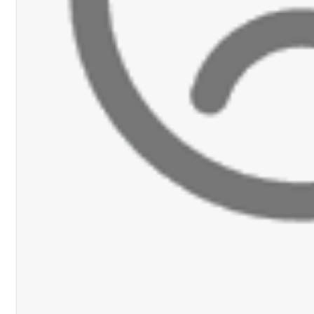
رجل الاعمال الاماراتي خلف الح‫‬
 قوية... وإعلام إيراني: الاتّفاق مع عُمان مؤجّل ما دامت التهديدات مستمر