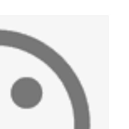
أخبار صيدا
بالصور: رئيسا بلديتي صيدا وصور يشاركان ف
أخبار صيدا
عمر مرجان يتصل برئيس النادي الرياضي مهنئا
أخبار صيدا
مؤسسة مياه لبنان الجنوبي : انخفاض التغذية
أخبار صيدا
مفرزة صيدا القضائية توقف ثلاثة أشخاص بج
أخبار لبنان
بالصور : قائد الجيش اللبناني العماد رودولف هيكل شدد خلال استقباله 
أخبار لبنان
الطقس غدا صيفي معتاد والحرارة ضمن معدلا
أخبار لبنان
إنفجار مرفأ أم إنفجار دولة؟... كيف نحمي لب