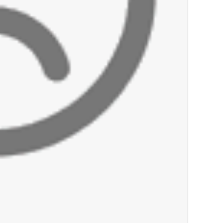
أخبار لبنان
راتب النائب من 3 آلاف إلى 5 آلاف دولار شهرياً... فكيف أقرّت الزيادة؟
أخبار لبنان
مواجهة مؤجّلة لنزاع طويل
العالم العربي
تستمر هذه المعاناة التي تمزق القلوب والضمائر؟
أخبار العالم
الرئيس الأميركي ترامب يحذّر إيران من ضربة