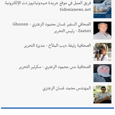
يُحذّر من الفراغ !
فريق العمل في موقع جريدة صيدونيانيوز.نت الإلكترونية
Sidonianews.net
الصحافي السفير غسان محمود الزعتري - Ghassan
Zaatari - رئيس التحرير
الصحافية رئيفة ديب الملاّح - مديرة التحرير
الصحافية منى محمود الزعتري - سكرتير التحرير
المهندس محمد غسان الزعتري