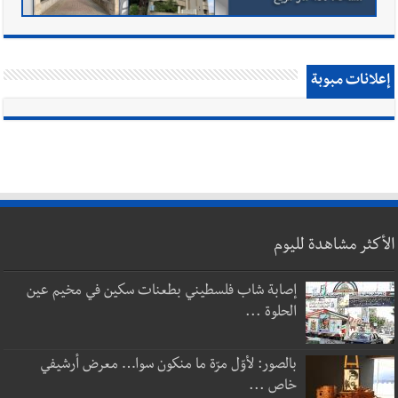
إعلانات مبوبة
الأكثر مشاهدة لليوم
إصابة شاب فلسطيني بطعنات سكين في مخيم عين
الحلوة ...
بالصور: لأوّل مرّة ما منكون سوا… معرض أرشيفي
خاص ...