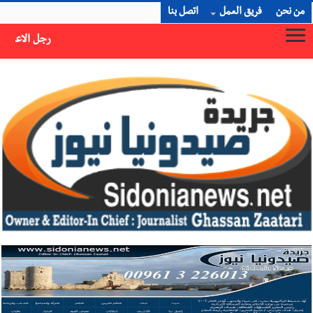
من نحن
فريق العمل
اتصل بنا
رجل الاعمال الاماراتي خلف الحبتور : 112 شهيداً شُيّعوا في ‫غزة‬ بعد أن بقوا تحت الأنقاض منذ عام 2023: أيُعقل أن يبقى الشعب الفلسطيني يعيش كل هذا الألم؟ وإلى متى تستمر هذه المعاناة التي تمزق القلوب والضمائر؟
×