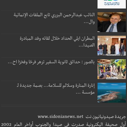
النائب عبدالرحمن البزري تابع الملفات الإنمائية
وال...
المطران ايلي الحداد خلال لقائه وفد المبادرة
الصيدا...
بالصور : حدائق ثانوية السفير تزهر فرحًا وفخرًا اح...
إنارة المنارة وسلالم للسلامة… بصمة جديدة لـ
مؤسسة ...
جريدة صيدونيانيوز.نت www.sidonianews.net
أول صحيفة اليكترونية صدرت في صيدا والجنوب أواخر العام 2002