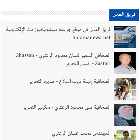
أخبار لبنان
راتب النائب من 3 آلاف إلى 5 آلاف دولار شهرياً...
فريق العمل
فكيف أقرّت الزيادة؟
فريق العمل في موقع جريدة صيدونيانيوز.نت الإلكترونية
Sidonianews.net
أخبار لبنان
مواجهة مؤجّلة لنزاع طويل
الصحافي السفير غسان محمود الزعتري - Ghassan
Zaatari - رئيس التحرير
الصحافية رئيفة ديب الملاّح - مديرة التحرير
أخبار لبنان
اجتماعات روما : هذا ما أكدته مصادر مواكبة
للمفاوضات ... أيّ نتائج حاسمة؟
الصحافية منى محمود الزعتري - سكرتير التحرير
العالم العربي
رجل الاعمال الاماراتي خلف الحبتور : 112 شهيداً
المهندس محمد غسان الزعتري
شُيّعوا في ‫غزة‬ بعد أن بقوا تحت الأنقاض منذ عام 2023: أيُعقل أن