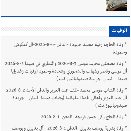
يبقى الشعب الفلسطيني يعيش كل هذا الألم؟ وإلى متى تستمر هذه
المعاناة التي تمزق القلوب والضمائر؟
أخبار العالم
الرئيس الأميركي ترامب يحذّر إيران من ضربة قوية...
وإعلام إيراني: الاتّفاق مع عُمان مؤجّل ما دامت التهديدات مستمرّة
الوفيات
*
وفاة الحاجة رقية محمد حمودة -الدفن -6-8-2026-آل كعكوش
وحمودة
*
وفاة مصطفى محمد موسى 3-8-2026 والتعازي في صيدا 5-8-2026
آل موسى وناصر وشهاب والشحوري وشحادة وحمود (وفيات زغدرايا –
صيدا – لبنان- جريدة صيدونيانيوز.نت )
*
وفاة الشاب موسى محمد خلف عبد العزيز والدفن الأحد 2-8-2026
آل عبد العزيز وأهالي بلدة العلمانية (وفيات صيدا- لبنان – جريدة
صيدونيانيوز.نت )
*
وفاة الحاج زكي حسن فريجة -الدفن -1-8-2026
*
وفاة بدرية يوسف بديري -الدفن 1-8-2026 - آل بديري ويوسف