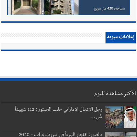
إعلانات مبوبة
الأكثر مشاهدة لليوم
رجل الاعمال الاماراتي خلف الحبتور : 112 شهيداً
شُي...
بالصور: انفجار المرفأ في بيروت 4 آب - 2020