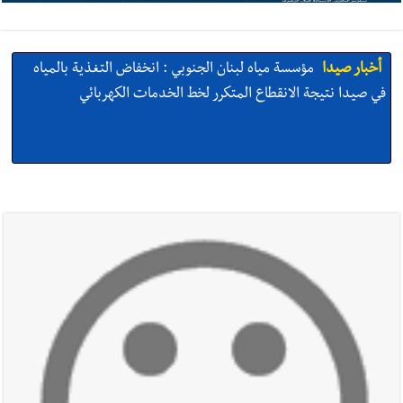
أخبار صيدا
مؤسسة مياه لبنان الجنوبي : انخفاض التغذية بالمياه
في صيدا نتيجة الانقطاع المتكرر لخط الخدمات الكهربائي
أخبار صيدا
مفرزة صيدا القضائية توقف ثلاثة أشخاص بجرائم
استدراج وابتزاز واعتداء جنسي على قاصر
أخبار صيدا
مرفأ صيدا.. إمكانيات كبيرة وعائدات ضخمة في واقع
مأزوم!
أخبار صيدا
المهندس محمد دندشلي : صيدا 2027 : فلنجعلها قصة