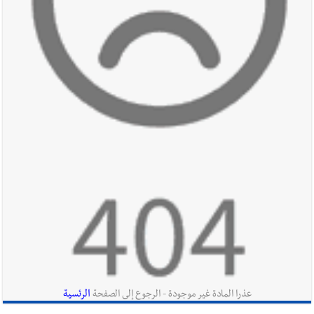
يرويها لبنان تؤسس للمستقبل لا سنة نحتفل بها ثم نطويها
أخبار صيدا
طنبوريت -قضاء صيدا تفتتح مهرجاناتها الصيفية
بدعوة من بلديتها الخميس ٦-٨-٢٠٢٦ مع الفنان المميز أدهم شلهوب
وبرنامج حافل وسهرات ممتعة...شاركونا الفرحة
أخبار لبنان
الطقس غدا صيفي معتاد والحرارة ضمن معدلاتها
الموسمية
أخبار لبنان
إنفجار مرفأ أم إنفجار دولة؟... كيف نحمي لبنان؟
الرئسية
عذرا المادة غير موجودة - الرجوع إلى الصفحة