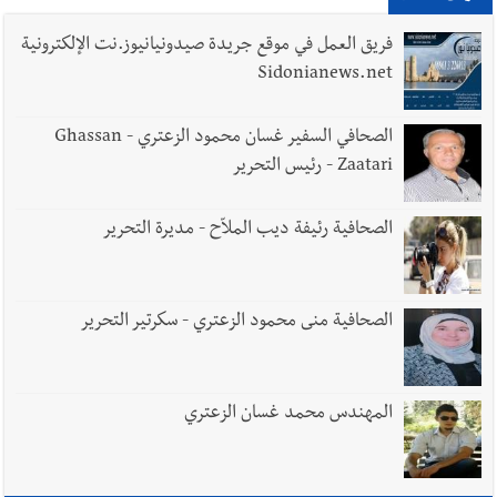
فكيف أقرّت الزيادة؟
فريق العمل في موقع جريدة صيدونيانيوز.نت الإلكترونية
Sidonianews.net
أخبار لبنان
مواجهة مؤجّلة لنزاع طويل
الصحافي السفير غسان محمود الزعتري - Ghassan
Zaatari - رئيس التحرير
الصحافية رئيفة ديب الملاّح - مديرة التحرير
العالم العربي
رجل الاعمال الاماراتي خلف الحبتور : 112 شهيداً
شُيّعوا في ‫غزة‬ بعد أن بقوا تحت الأنقاض منذ عام 2023: أيُعقل أن
يبقى الشعب الفلسطيني يعيش كل هذا الألم؟ وإلى متى تستمر هذه
الصحافية منى محمود الزعتري - سكرتير التحرير
المعاناة التي تمزق القلوب والضمائر؟
المهندس محمد غسان الزعتري