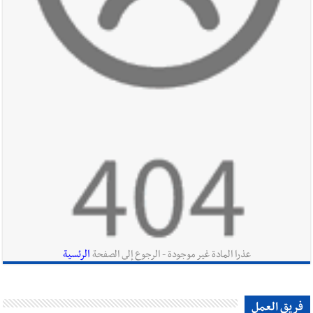
أخبار لبنان
بالصور : قائد الجيش اللبناني العماد رودولف هيكل شدد
خلال استقباله قائد القوة المشتركة الألمانية اللواء Alexander
Sollfrank على ضرورة تعزيز التعاون بين الجيشَين
أخبار لبنان
الطقس غدا صيفي معتاد والحرارة ضمن معدلاتها
الموسمية
أخبار لبنان
إنفجار مرفأ أم إنفجار دولة؟... كيف نحمي لبنان؟
الرئسية
عذرا المادة غير موجودة - الرجوع إلى الصفحة
أخبار لبنان
راتب النائب من 3 آلاف إلى 5 آلاف دولار شهرياً...
فريق العمل