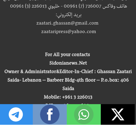
هاتف وفاكس 726007 (7) 00961 - خليوي 226013 (3) 00961
بريد إلكتروني:
zaatari.ghassan@gmail.com
zaataripress@yahoo.com
For All your contacts
Sidonianews.Net
Owner & Administrator&Editor-In-Chief : Ghassan Zaatari
Saida- Lebanon – Barbeer Bldg-4th floor – P.o.box: 406
Saida
Mobile: +961 3 226013
Office: +961 7 726007
Email:
zaatari.ghassan@gmail.com
zaataripress@yahoo.com