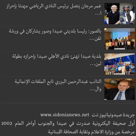
عمر مرجان يتصل برئيس النادي الرياضي مهنئا بإحراز
ا...
بالصور: رئيسا بلديتي صيدا وصور يشاركان في ورشة
تقن...
بلدية صيدا تهنئ نادي الأهلي صيدا بإحرازه بطولة
لبن...
النائب عبدالرحمن البزري تابع الملفات الإنمائية
وال...
جريدة صيدونيانيوز.نت www.sidonianews.net
أول صحيفة اليكترونية صدرت في صيدا والجنوب أواخر العام 2002
مرخصة من وزارة الاعلام ونقابة الصحافة اللبنانية