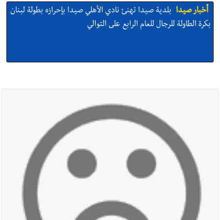
أخبار صيدا
بلدية صيدا تهنئ نادي الأهلي صيدا بإحرازه بطولة لبنان
بكرة الطاولة للرجال للعام الرابع على التوالي
أخبار صيدا
بالصور: رئيسا بلديتي صيدا وصور يشاركان في ورشة
تقنية حول الحد من النفايات البحرية وشباك الصيد المهملة
أخبار صيدا
عمر مرجان يتصل برئيس النادي الرياضي مهنئا بإحراز
البطولة
أخبار صيدا
مؤسسة مياه لبنان الجنوبي : انخفاض التغذية بالمياه
في صيدا نتيجة الانقطاع المتكرر لخط الخدمات الكهربائي