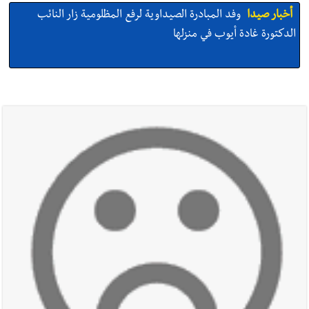
أخبار صيدا
وفد المبادرة الصيداوية لرفع المظلومية زار النائب
الدكتورة غادة أيوب في منزلها
أخبار صيدا
بالصور: لأوّل مرّة ما منكون سوا… معرض أرشيفي خاص
تحية من صيدا إلى الفنان المبدع الراحل زياد الرحباني: |إحتفالية
تكريمية في مركز معروف سعد الثقافي برعاية شركة الروان
أخبار صيدا
إصابة شاب فلسطيني بطعنات سكين في مخيم عين
الحلوة - في منطقة صيدا وإنقاذه وإتهام إبن عمته ؟
أخبار صيدا
بالصور : غسان سركيس يرعى تخرّج فوج الفكر والإبداع
في ثانوية السفير : تعلّمت منكم حب الوطن والتمسك بالأرض ...
والجنوب هو عزة وكرامة لبنان
أخبار صيدا
المهندس محمد زهير السعودي يستقبل المختارين
بعاصيري والبيلاني