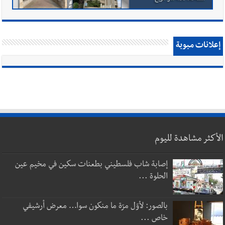
إعلانات مبوبة
الأكثر مشاهدة لليوم
إصابة شاب فلسطيني بطعنات سكين في مخيم عين
الحلوة ...
بالصور: لأوّل مرّة ما منكون سوا… معرض أرشيفي
خاص ...