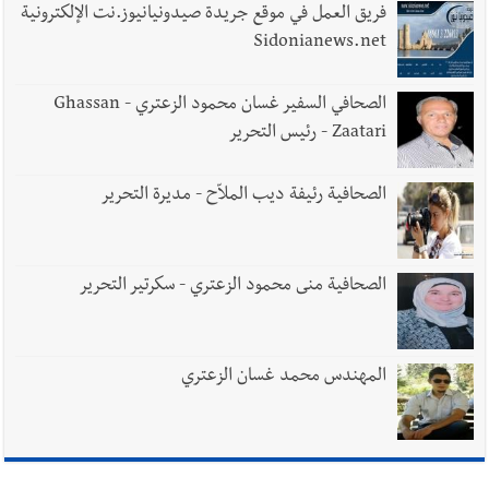
يُحذّر من الفراغ !
فريق العمل في موقع جريدة صيدونيانيوز.نت الإلكترونية
Sidonianews.net
الصحافي السفير غسان محمود الزعتري - Ghassan
Zaatari - رئيس التحرير
الصحافية رئيفة ديب الملاّح - مديرة التحرير
الصحافية منى محمود الزعتري - سكرتير التحرير
المهندس محمد غسان الزعتري