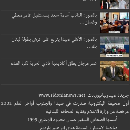
بالصور : النائب أسامة سعد يسستقبل عامر معطي
وغسان...
بالصور : الأهلي صيدا يتربع على عرش بطولة لبنان
بك...
عمر مرجان يطلق أكاديمية نادي الحرية لكرة القدم
جريدة صيدونيانيوز.نت www.sidonianews.net
أول صحيفة اليكترونية صدرت في صيدا والجنوب أواخر العام 2002
مرخصة من وزارة الاعلام ونقابة الصحافة اللبنانية
أسسها الصحافي السفير غسان محمود الزعتري 1995
صاحبة الإمتياز : السيدة هدى إبراهيم مارديني