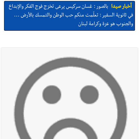
أخبار صيدا
بالصور : غسان سركيس يرعى تخرّج فوج الفكر والإبداع
في ثانوية السفير : تعلّمت منكم حب الوطن والتمسك بالأرض ...
والجنوب هو عزة وكرامة لبنان
أخبار صيدا
المهندس محمد السعودي يستقبل المختارين بعاصيري
والبيلاني
أخبار صيدا
بلدية صيدا : حجز مركبتي توكتوك وتغريم صاحبهما
بسبب الإزعاج الصوتي
أخبار صيدا
We are hiring in Saida - Apply now before 14
august ...مطلوب موظفة للعمل في الأكاديمية الدولية لبناء
القدرات -صيدا
أخبار صيدا
بلدية صيدا ومؤسسة الحريري تعقدان الاجتماع
التشاوري الأول للمرصد الحضري