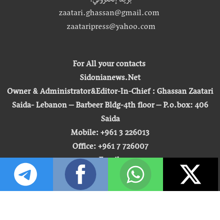
بريد إلكتروني:
zaatari.ghassan@gmail.com
zaataripress@yahoo.com
For All your contacts
Sidonianews.Net
Owner & Administrator&Editor-In-Chief : Ghassan Zaatari
Saida- Lebanon – Barbeer Bldg-4th floor – P.o.box: 406
Saida
Mobile: +961 3 226013
Office: +961 7 726007
Email:
zaatari.ghassan@gmail.com
zaataripress@yahoo.com
[ المشاهدة : 255,442,212 ]