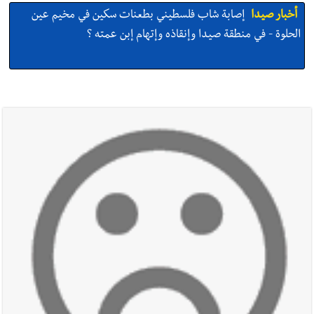
أخبار صيدا
إصابة شاب فلسطيني بطعنات سكين في مخيم عين
الحلوة - في منطقة صيدا وإنقاذه وإتهام إبن عمته ؟
أخبار صيدا
بالصور : غسان سركيس يرعى تخرّج فوج الفكر والإبداع
في ثانوية السفير : تعلّمت منكم حب الوطن والتمسك بالأرض ...
والجنوب هو عزة وكرامة لبنان
أخبار صيدا
المهندس محمد زهير السعودي يستقبل المختارين
بعاصيري والبيلاني
أخبار لبنان
مقدمات نشرات الأخبار المسائية في لبنان ليوم السبت
8-8-2026
أخبار لبنان
خرق إسرائيلي في زوطر الغربية وساتر ترابي قبالة آخر
نقطة للجيش اللبناني