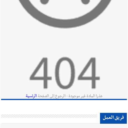
أخبار لبنان
روابط القطاع العام : إضراب الاثنين احتجاجا على
تقسيط المفعول الرجعي
أخبار لبنان
خلفيات توقيف السفير الفلسطيني السابق أشرف دبور:
تداخل السياسة بالقضاء ولبنان قد يسلّمه إلى السلطة
أخبار لبنان
حراك ديبلوماسي للتجديد لـ اليونيفيل .. مسؤول غربي
يُحذّر من الفراغ !
الرئسية
عذرا المادة غير موجودة - الرجوع إلى الصفحة
فريق العمل