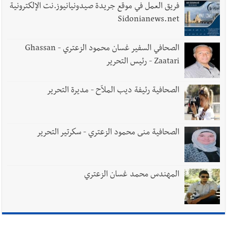
يُحذّر من الفراغ !
فريق العمل في موقع جريدة صيدونيانيوز.نت الإلكترونية
Sidonianews.net
الصحافي السفير غسان محمود الزعتري - Ghassan
Zaatari - رئيس التحرير
الصحافية رئيفة ديب الملاّح - مديرة التحرير
الصحافية منى محمود الزعتري - سكرتير التحرير
المهندس محمد غسان الزعتري