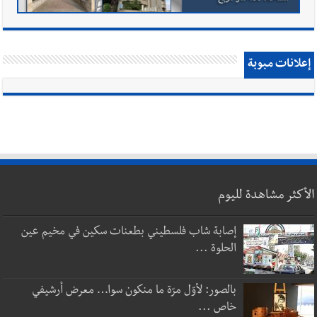
إعلانات مبوبة
الأكثر مشاهدة لليوم
إصابة شاب فلسطيني بطعنات سكين في مخيم عين
الحلوة ...
بالصور: لأوّل مرّة ما منكون سوا… معرض أرشيفي
خاص ...