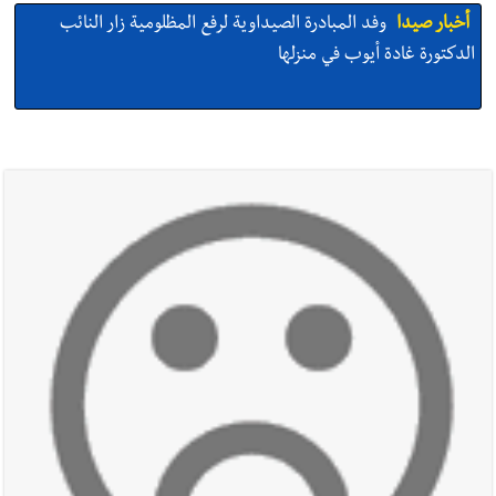
أخبار صيدا
وفد المبادرة الصيداوية لرفع المظلومية زار النائب
الدكتورة غادة أيوب في منزلها
أخبار صيدا
بالصور: لأوّل مرّة ما منكون سوا… معرض أرشيفي خاص
تحية من صيدا إلى الفنان المبدع الراحل زياد الرحباني: |إحتفالية
تكريمية في مركز معروف سعد الثقافي برعاية شركة الروان
أخبار صيدا
إصابة شاب فلسطيني بطعنات سكين في مخيم عين
الحلوة - في منطقة صيدا وإنقاذه وإتهام إبن عمته ؟
أخبار صيدا
بالصور : غسان سركيس يرعى تخرّج فوج الفكر والإبداع
في ثانوية السفير : تعلّمت منكم حب الوطن والتمسك بالأرض ...
والجنوب هو عزة وكرامة لبنان
أخبار صيدا
المهندس محمد زهير السعودي يستقبل المختارين
بعاصيري والبيلاني