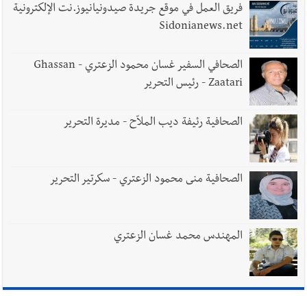
وإعلام إيراني: الاتّفاق مع عُمان مؤجّل ما دامت التهديدات مستمرّة
فريق العمل في موقع جريدة صيدونيانيوز.نت الإلكترونية
Sidonianews.net
أخبار صيدا
طنبوريت -قضاء صيدا تفتتح مهرجاناتها الصيفية
بدعوة من بلديتها الخميس ٦-٨-٢٠٢٦ مع الفنان المميز أدهم شلهوب
الصحافي السفير غسان محمود الزعتري - Ghassan
Zaatari - رئيس التحرير
وبرنامج حافل وسهرات ممتعة...شاركونا الفرحة
الصحافية رئيفة ديب الملاّح - مديرة التحرير
الصحافية منى محمود الزعتري - سكرتير التحرير
المهندس محمد غسان الزعتري