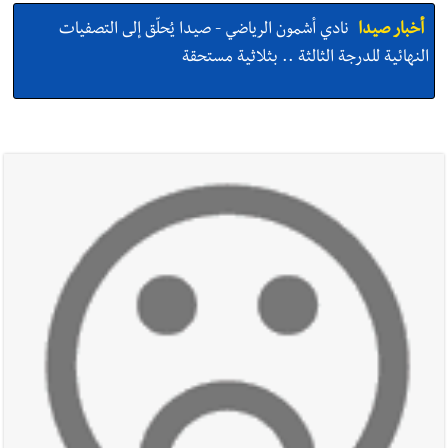
أخبار صيدا
نادي أشمون الرياضي - صيدا يُحلّق إلى التصفيات
النهائية للدرجة الثالثة .. بثلاثية مستحقة
أخبار صيدا
النائب اسامه سعد تناول في مؤتمر صحافي اقتراح قانون
كان قدمه بعنوان قيم العدالة في تجريم العنصرية الصهيونية : لبنان
يحتاج الى مسارات وطنية مستقلة عن المحاور الخارجية
أخبار صيدا
إنارة المنارة وسلالم للسلامة… بصمة جديدة لـ مؤسسة
مرجان في زيرة صيدا
أخبار صيدا
بالصور : حدائق ثانوية السفير تزهر فرحًا وفخرًا احتفالًا
بتخرّج أطفال الروضة الثالثة
أخبار لبنان
بالصور: الجيش اللبناني تفكيك صواريخ وقنابل طيران
غير منفجرة من مخلفات العدوان الإسرائيلي