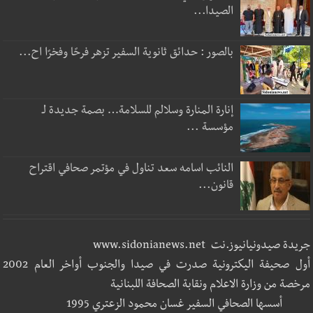
الصيدا...
بالصور : حدائق ثانوية السفير تزهر فرحًا وفخرًا اح...
إنارة المنارة وسلالم للسلامة… بصمة جديدة لـ
مؤسسة ...
النائب اسامه سعد تناول في مؤتمر صحافي اقتراح
قانون...
جريدة صيدونيانيوز.نت www.sidonianews.net
أول صحيفة اليكترونية صدرت في صيدا والجنوب أواخر العام 2002
مرخصة من وزارة الاعلام ونقابة الصحافة اللبنانية
أسسها الصحافي السفير غسان محمود الزعتري 1995