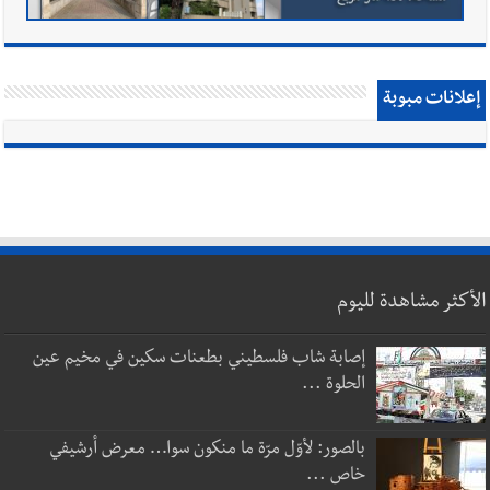
إعلانات مبوبة
الأكثر مشاهدة لليوم
إصابة شاب فلسطيني بطعنات سكين في مخيم عين
الحلوة ...
بالصور: لأوّل مرّة ما منكون سوا… معرض أرشيفي
خاص ...