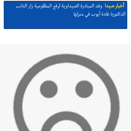
أخبار صيدا
وفد المبادرة الصيداوية لرفع المظلومية زار النائب
الدكتورة غادة أيوب في منزلها
أخبار صيدا
بالصور: لأوّل مرّة ما منكون سوا… معرض أرشيفي خاص
تحية من صيدا إلى الفنان المبدع الراحل زياد الرحباني: |إحتفالية
تكريمية في مركز معروف سعد الثقافي برعاية شركة الروان
أخبار صيدا
إصابة شاب فلسطيني بطعنات سكين في مخيم عين
الحلوة - في منطقة صيدا وإنقاذه وإتهام إبن عمته ؟
أخبار صيدا
بالصور : غسان سركيس يرعى تخرّج فوج الفكر والإبداع
في ثانوية السفير : تعلّمت منكم حب الوطن والتمسك بالأرض ...
والجنوب هو عزة وكرامة لبنان
أخبار صيدا
المهندس محمد زهير السعودي يستقبل المختارين
بعاصيري والبيلاني