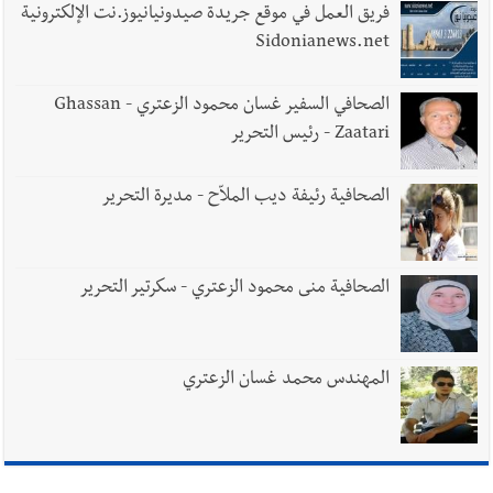
يُحذّر من الفراغ !
فريق العمل في موقع جريدة صيدونيانيوز.نت الإلكترونية
Sidonianews.net
الصحافي السفير غسان محمود الزعتري - Ghassan
Zaatari - رئيس التحرير
الصحافية رئيفة ديب الملاّح - مديرة التحرير
الصحافية منى محمود الزعتري - سكرتير التحرير
المهندس محمد غسان الزعتري