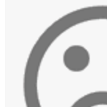
دان: استعراض شامل لمشاريع وتأكيدٌ على حماية القيمة التراثية للمدينة ا
القدم
ستقبل النائب أكرم شهيب الذي شدد على ضرورة التفاف جميع اللبنانيين حو
رائيلي يستهدف فرق المؤسسة أثناء عملهم في عيتا الجبل
 التعازي بوفاة الراحل ميشال معلولي
وح طفيفة نتيجة استهداف إسرائيلي معادٍ لجرافة للجيش في بلدة المنصوري 
جرافة للجيش اللبناني خلال عملها في المنصوري ومعلومات أولية عن اصابة أح