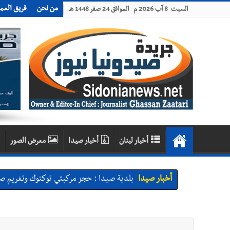
من نحن
فريق العم
السبت 8 آب 2026 م الموافق 24 صفر 1448 هـ
أخبار لبنان
أخبار صيدا
معرض الصور
أخبار صيدا
بلدية صيدا : حجز مركبتي توكتوك وتغريم ص
أخبار صيدا
We are hiring in Saida - Apply now before 14 august ...مطلوب موظفة للعمل في الأك
أخبار صيدا
بلدية صيدا ومؤسسة الحريري تعقدان الاجتم