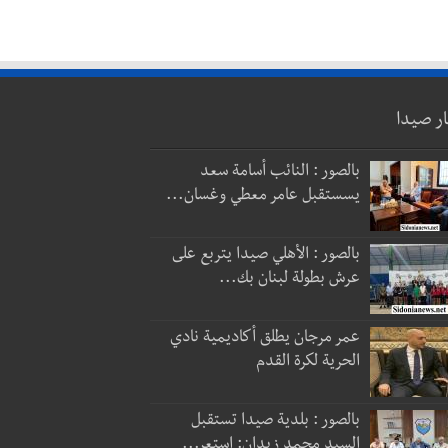
ار صيدا
بالصور : النائب أسامة سعد
يسستقبل عامر معطي وغسان...
بالصور : الأهلي صيدا يتربع على
عرش بطولة لبنان بك...
عمر مرجان يطلق أكاديمية نادي
الحرية لكرة القدم
بالصور : بلدية صيدا تستقبل
السيد محمد زيدان: استعر...