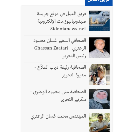
فريق العمل
لقديمة
فريق العمل في موقع جريدة
صيدونيانيوز.نت الإلكترونية
ل الجيش في هذه المرحلة الدقيقة
Sidonianews.net
الصحافي السفير غسان محمود
الزعتري - Ghassan Zaatari -
رئيس التحرير
- صور
الصحافية رئيفة ديب الملاّح -
د العسكريين
مديرة التحرير
الصحافية منى محمود الزعتري -
سكرتير التحرير
المهندس محمد غسان الزعتري