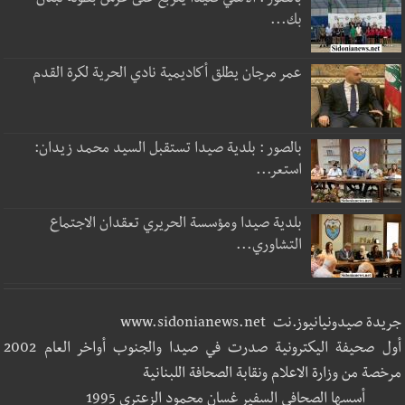
بالصور : الأهلي صيدا يتربع على عرش بطولة لبنان
بك...
عمر مرجان يطلق أكاديمية نادي الحرية لكرة القدم
بالصور : بلدية صيدا تستقبل السيد محمد زيدان:
استعر...
بلدية صيدا ومؤسسة الحريري تعقدان الاجتماع
التشاوري...
جريدة صيدونيانيوز.نت www.sidonianews.net
أول صحيفة اليكترونية صدرت في صيدا والجنوب أواخر العام 2002
مرخصة من وزارة الاعلام ونقابة الصحافة اللبنانية
أسسها الصحافي السفير غسان محمود الزعتري 1995