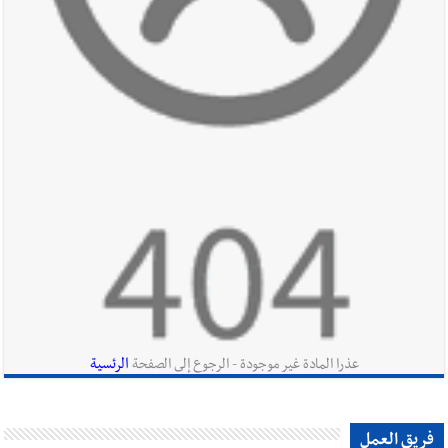
أخبار لبنان
مؤسسة مياه لبنان الجنوبي : جيش العدوالاسرائيلي
يستهدف فرق المؤسسة أثناء عملهم في عيتا الجبل
أخبار لبنان
بهية الحريري تقدم بإسم الرئيس سعد الحريري التعازي
بوفاة الراحل ميشال معلولي
أخبار لبنان
الجيش اللبناني : إصابة أحد العسكريين بجروح طفيفة
نتيجة استهداف إسرائيلي معادٍ لجرافة للجيش في بلدة المنصوري -
صور
الرئسية
عذرا المادة غير موجودة - الرجوع إلى الصفحة
أخبار لبنان
مسيّرة أسرائيلية القت قنبلة صوتية باتجاه جرافة للجيش
فريق العمل