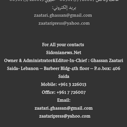
هاتف وفاكس 726007 (7) 00961 - خليوي 226013 (3) 00961
بريد إلكتروني:
zaatari.ghassan@gmail.com
zaataripress@yahoo.com
For All your contacts
Sidonianews.Net
Owner & Administrator&Editor-In-Chief : Ghassan Zaatari
Saida- Lebanon – Barbeer Bldg-4th floor – P.o.box: 406
Saida
Mobile: +961 3 226013
Office: +961 7 726007
Email:
zaatari.ghassan@gmail.com
zaataripress@yahoo.com