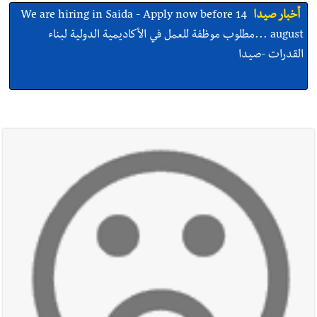
أخبار صيدا
بلدية صيدا ومؤسسة الحريري تعقدان الاجتماع
التشاوري الأول للمرصد الحضري
أخبار صيدا
بالصور : بلدية صيدا تستقبل السيد محمد زيدان:
استعراض شامل لمشاريع وتأكيدٌ على حماية القيمة التراثية للمدينة
القديمة
أخبار صيدا
عمر مرجان يطلق أكاديمية نادي الحرية لكرة القدم
أخبار لبنان
قائد الجيش اللبناني العماد رودولف هيكل استقبل
النائب أكرم شهيب الذي شدد على ضرورة التفاف جميع اللبنانيين
حول الجيش في هذه المرحلة الدقيقة