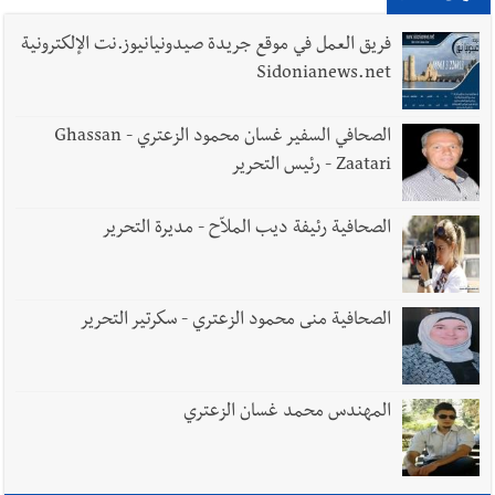
اللبناني خلال عملها في المنصوري ومعلومات أولية عن اصابة أحد
العسكريين
فريق العمل في موقع جريدة صيدونيانيوز.نت الإلكترونية
Sidonianews.net
العالم العربي
رجل الاعمال الاماراتي خلف الحبتور : 112 شهيداً
الصحافي السفير غسان محمود الزعتري - Ghassan
شُيّعوا في ‫غزة‬ بعد أن بقوا تحت الأنقاض منذ عام 2023: أيُعقل أن
Zaatari - رئيس التحرير
يبقى الشعب الفلسطيني يعيش كل هذا الألم؟ وإلى متى تستمر هذه
المعاناة التي تمزق القلوب والضمائر؟
الصحافية رئيفة ديب الملاّح - مديرة التحرير
أخبار صيدا
بلدية صيدا : حجز مركبتي توكتوك وتغريم صاحبهما
بسبب الإزعاج الصوتي
الصحافية منى محمود الزعتري - سكرتير التحرير
أخبار صيدا
We are hiring in Saida - Apply now before 14
المهندس محمد غسان الزعتري
august ...مطلوب موظفة للعمل في الأكاديمية الدولية لبناء
القدرات -صيدا