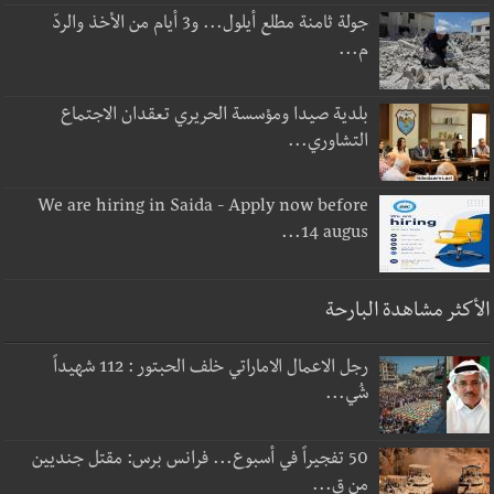
جولة ثامنة مطلع أيلول... و3 أيام من الأخذ والردّ
م...
بلدية صيدا ومؤسسة الحريري تعقدان الاجتماع
التشاوري...
We are hiring in Saida - Apply now before
14 augus...
الأكثر مشاهدة البارحة
رجل الاعمال الاماراتي خلف الحبتور : 112 شهيداً
شُي...
50 تفجيراً في أسبوع... فرانس برس: مقتل جنديين
من ق...