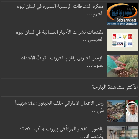
مفكرة النشاطات الرسمية المقررة في لبنان ليوم
الجمع...
مقدمات نشرات الأخبار المسائية في لبنان ليوم
الخميس...
الزعتر الجنوبي يقاوم الحروب : تراثٌ الأجداد
تصونه...
الأكثر مشاهدة البارحة
رجل الاعمال الاماراتي خلف الحبتور : 112 شهيداً
شُي...
بالصور: انفجار المرفأ في بيروت 4 آب - 2020
يكشف ك...