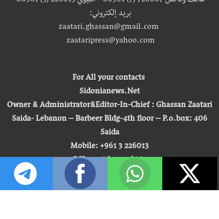
هاتف وفاكس 726007 (7) 00961 - خليوي 226013 (3) 00961
بريد إلكتروني:
zaatari.ghassan@gmail.com
zaataripress@yahoo.com
For All your contacts
Sidonianews.Net
Owner & Administrator&Editor-In-Chief : Ghassan Zaatari
Saida- Lebanon – Barbeer Bldg-4th floor – P.o.box: 406
Saida
Mobile: +961 3 226013
Office: +961 7 726007
Email:
zaatari.ghassan@gmail.com
zaataripress@yahoo.com