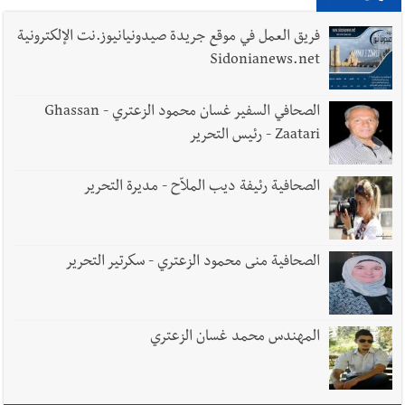
7-8-2026
فريق العمل في موقع جريدة صيدونيانيوز.نت الإلكترونية
Sidonianews.net
أخبار لبنان
أسرار الصحف المحلية الصادرة في لبنان ليوم الجمعة 7-
الصحافي السفير غسان محمود الزعتري - Ghassan
8-2026
Zaatari - رئيس التحرير
الصحافية رئيفة ديب الملاّح - مديرة التحرير
أخبار لبنان
مقدمات نشرات الأخبار المسائية في لبنان ليوم
الخميس 6-8-2026
الصحافية منى محمود الزعتري - سكرتير التحرير
العالم العربي
رجل الاعمال الاماراتي خلف الحبتور : 112 شهيداً
المهندس محمد غسان الزعتري
شُيّعوا في ‫غزة‬ بعد أن بقوا تحت الأنقاض منذ عام 2023: أيُعقل أن
يبقى الشعب الفلسطيني يعيش كل هذا الألم؟ وإلى متى تستمر هذه
المعاناة التي تمزق القلوب والضمائر؟