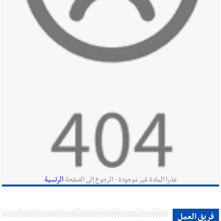
أخبار صيدا
مؤسسة مياه لبنان الجنوبي : انخفاض التغذية بالمياه
في صيدا نتيجة الانقطاع المتكرر لخط الخدمات الكهربائي
أخبار لبنان
الزعتر الجنوبي يقاوم الحروب : تراثٌ الأجداد تصونه
الأرض وتُهدده الحرب؟ | علي شعيتو إبن بلدة الطيري ووعده بالعودة
لزراعة الزعتر بعدما أبعده القصف الإسرائيلي عن أرضه
أخبار لبنان
قراءات ومستجدات ومواقف في لبنان والمنطقة -
الجمعة 7-8-2026: مفاوضات متعثّرة في روما؟ | عون: علينا
الاستمرار بمسار التفاوض؟ واشنطن لتل أبيب: الحزب لم يخرق؟ |
الرئسية
عذرا المادة غير موجودة - الرجوع إلى الصفحة
فضيحة نقص السلاح تكبر؟ إيران - عمان : اتفاق هرمز على السكة ؟
أخبار لبنان
مفكرة النشاطات الرسمية المقررة في لبنان ليوم الجمعة
فريق العمل