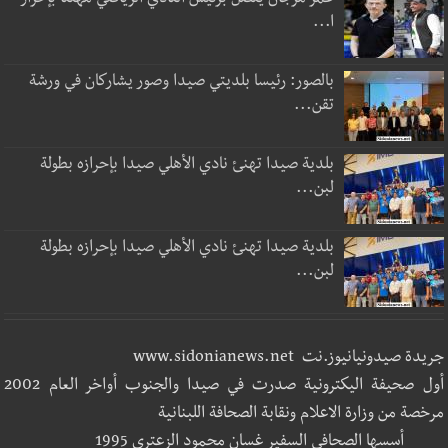
عمر مرجان يتصل برئيس النادي الرياضي مهنئا بإحراز
ا...
بالصور: رئيسا بلديتي صيدا وصور يشاركان في ورشة
تقن...
بلدية صيدا تهنئ نادي الأهلي صيدا بإحرازه بطولة
لبن...
بلدية صيدا تهنئ نادي الأهلي صيدا بإحرازه بطولة
لبن...
جريدة صيدونيانيوز.نت www.sidonianews.net
أول صحيفة اليكترونية صدرت في صيدا والجنوب أواخر العام 2002
مرخصة من وزارة الاعلام ونقابة الصحافة اللبنانية
أسسها الصحافي السفير غسان محمود الزعتري 1995