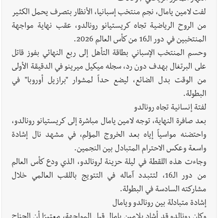
لفت لامين يامال، نجم منتخب إسبانيا، الأنظار بتصرف يحمل الكثير
أخبار لبنان
إنفجار مرفأ أم إنفجار دولة؟... كيف نحمي لبنان؟
من الروح الرياضية تجاه كريستيانو رونالدو، عقب نهاية مواجهة
المنتخبين في دور الـ16 من كأس العالم 2026.
وحسم المنتخب الإسباني بطاقة التأهل إلى ربع النهائي بفوز قاتل
على البرتغال بهدف دون رد، سجله ميكيل ميرينو في الدقيقة الأولى
أخبار لبنان
راتب النائب من 3 آلاف إلى 5 آلاف دولار شهرياً...
من الوقت بدل الضائع، ليضع حداً لمشوار "برازيل أوروبا" في
فكيف أقرّت الزيادة؟
البطولة.
لفتة إنسانية تجاه رونالدو
بعد صافرة النهاية، توجه لامين يامال مباشرة إلى كريستيانو رونالدو،
واحتضنه مواسياً إياه بعد الخروج المؤلم، في مشهد نال إشادة
أخبار لبنان
مواجهة مؤجّلة لنزاع طويل
واسعة وعكس الاحترام المتبادل بين النجمين.
وجاءت هذه اللقطة في ليلة حزينة لرونالدو، الذي ودع كأس العالم
من دور الـ16، لتتبدد آماله في التتويج باللقب العالمي خلال
مشاركته السادسة في البطولة.
العالم العربي
رجل الاعمال الاماراتي خلف الحبتور : 112 شهيداً
إشادة متبادلة بين رونالدو ويامال
شُيّعوا في ‫غزة‬ بعد أن بقوا تحت الأنقاض منذ عام 2023: أيُعقل أن
وكان رونالدو قد أشاد بلامين يامال قبل المواجهة، معتبرًا أن الجناح