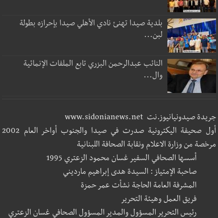
بلدية صيدا تهنئ نادي الأهلي صيدا بإحرازه بطولة
لبن...
النائب عبدالرحمن البزري تابع الملفات الإنمائية
وال...
جريدة صيدونيانيوز.نت www.sidonianews.net
أول صحيفة اليكترونية صدرت في صيدا والجنوب أواخر العام 2002
مرخصة من وزارة الاعلام ونقابة الصحافة اللبنانية
أسسها الصحافي السفير غسان محمود الزعتري 1995
صاحبة الإمتياز : السيدة هدى إبراهيم مارديني
المشرفة العامة الحاجة نشأت عمر حمزة
فريق العمل وهيئة التحرير
رئيس التحرير المسؤول والمدير المسؤول الصحافي غسان الزعتري