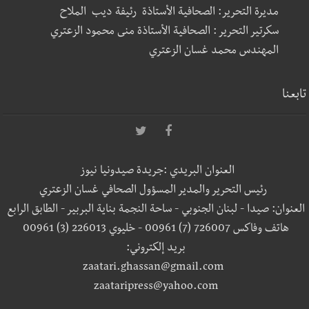
مديرة التحرير: الصحافية الأستاذة رئيفة ديب الملاح
سكرتير التحرير : الصحافية الأستاذة منى محمود الزعتري
المهندس محمد غسان الزعتري
تابعنا
العنوان البريدي :جريدة صيدونيا نيوز
رئيس التحرير والمدير المسؤول الصحافي غسان الزعتري
العنوان: صيدا - لبنان الجنوبي - ساحة النجمة بناية البربير - الطابق الرابع
هاتف وفاكس 726007 (7) 00961 - خليوي 226013 (3) 00961
بريد إلكتروني:
zaatari.ghassan@gmail.com
zaataripress@yahoo.com