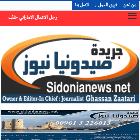
من نحن
فريق العمل
اتصل بنا
رجل الاعمال الاماراتي خلف الحبتور : 112 شهيداً شُيّعوا في ‫غزة‬ بعد أن بقوا تحت الأنقاض منذ عام 2023: أيُعقل أن يبقى الشعب الفلسطيني يعيش كل هذا الألم؟ وإلى متى تستمر هذه المعاناة التي تمزق القلوب والضمائر؟
×