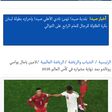
أخبار صيدا
بلدية صيدا تهنئ نادي الأهلي صيدا بإحرازه بطولة لبنان
بكرة الطاولة للرجال للعام الرابع على التوالي
أخبار صيدا
بالصور: رئيسا بلديتي صيدا وصور يشاركان في ورشة
تقنية حول الحد من النفايات البحرية وشباك الصيد المهملة
الرئيسية
/
الشباب والرياضة
/
الرياضة العالمية
/
لامين يامال يواسي
رونالدو بعد نهاية مشواره في كأس العالم 2026
أخبار صيدا
عمر مرجان يتصل برئيس النادي الرياضي مهنئا بإحراز
البطولة
أخبار صيدا
مؤسسة مياه لبنان الجنوبي : انخفاض التغذية بالمياه