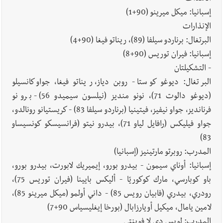
إسبانيا: ميكل ميرينو (90+1)
الإنذارات
البرتغال: برناردو سيلفا (89)، ريناتو فيغا (90+4)
إسبانيا: فيران توريس (90+8)
- التشكيلتان
البرتغال: ديوغو كوستا - روبن دياز، ريناتو فيغا، جواو كانسيلو
(ديوغو دالوت 71)، نونو منديز (نيلسون سيميدو 56) - برونو
فرنانديز، جواو نيفيز، فيتينيا (برناردو سيلفا 83) - كريستيانو رونالدو،
جواو فيليكس (رافايل لياو 71)، بيدرو نيتو (فرانسيسكو كونسيساو
83)
المدرب: روبرتو مارتينيز (إسبانيا)
إسبانيا: أوناي سيمون - بيدرو بورو، إيميريك لابورت، بيدرو بورو،
باو كوبارسي، مارك كوكوريّا - أليكس بايينا (فيران توريس 75)،
رودري، بيدري (فابيان رويس 85) - داني أولمو (ميكل ميرينو 85)،
لامين يامال، ميكيل أويارزابال (بورخا إيغليسياس 90+7)
المدرب: لويس دي لا فوينتي