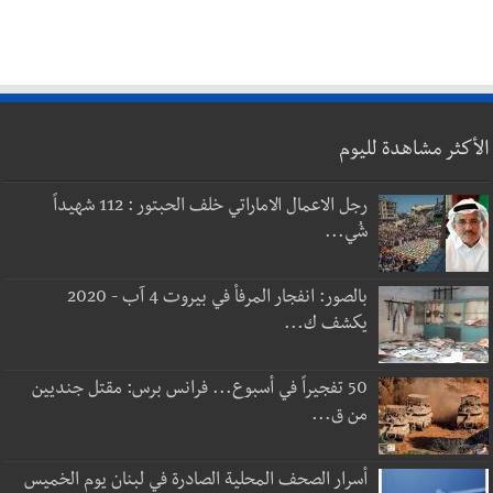
الأكثر مشاهدة لليوم
رجل الاعمال الاماراتي خلف الحبتور : 112 شهيداً
شُي...
بالصور: انفجار المرفأ في بيروت 4 آب - 2020
يكشف ك...
50 تفجيراً في أسبوع... فرانس برس: مقتل جنديين
من ق...
أسرار الصحف المحلية الصادرة في لبنان يوم الخميس