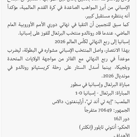
يبقى الشعب الفلسطيني يعيش كل هذا الألم؟ وإلى متى تستمر هذه
الإسباني من أبرز المواهب الصاعدة في كرة القدم العالمية، مؤكداً
المعاناة التي تمزق القلوب والضمائر؟
أنه ينتظره مستقبل كبير.
أخبار العالم
الرئيس الأميركي ترامب يحذّر إيران من ضربة قوية...
كما سبق للنجمين أن التقيا في نهائي دوري الأمم الأوروبية العام
وإعلام إيراني: الاتّفاق مع عُمان مؤجّل ما دامت التهديدات مستمرّة
الماضي، عندما قاد رونالدو منتخب البرتغال للفوز على إسبانيا.
إسبانيا إلى ربع النهائي لكأس العالم 2026
بهذا الانتصار، واصل المنتخب الإسباني مشواره في البطولة، ليضرب
موعداً في ربع النهائي مع الفائز من مواجهة الولايات المتحدة
وبلجيكا، بينما أسدل الستار على رحلة كريستيانو رونالدو في
مونديال 2026.
مباراة البرتغال وإسبانيا في سطور
المباراة: البرتغال - إسبانيا 0-1
الملعب: "إيه تي أند تي"، أرلينغتون، دالاس
الجمهور: 70649 متفرجاً
دور الـ16
الحكم: أنتوني تايلور (إنكلتر)
الأهداف