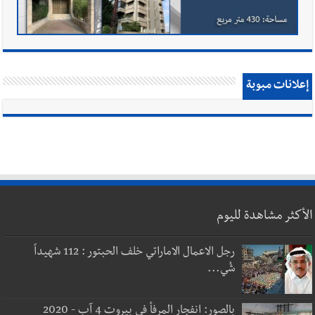
إعلانات مبوبة
الأكثر مشاهدة لليوم
رجل الاعمال الاماراتي خلف الحبتور : 112 شهيداً
شُي...
بالصور: انفجار المرفأ في بيروت 4 آب - 2020