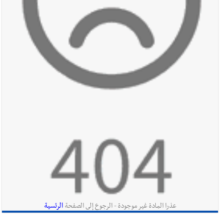
في صيدا نتيجة الانقطاع المتكرر لخط الخدمات الكهربائي
أخبار صيدا
مفرزة صيدا القضائية توقف ثلاثة أشخاص بجرائم
استدراج وابتزاز واعتداء جنسي على قاصر
أخبار لبنان
بالصور : قائد الجيش اللبناني العماد رودولف هيكل شدد
خلال استقباله قائد القوة المشتركة الألمانية اللواء Alexander
Sollfrank على ضرورة تعزيز التعاون بين الجيشَين
أخبار لبنان
الطقس غدا صيفي معتاد والحرارة ضمن معدلاتها
الموسمية
الرئسية
عذرا المادة غير موجودة - الرجوع إلى الصفحة