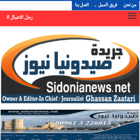
من نحن
فريق العمل
اتصل بنا
رجل الاعمال الاماراتي خلف الحبتور : 112 شهيداً شُيّعوا في ‫غزة‬ بعد أن بقوا تحت الأنقاض منذ عام 2023: أيُعقل أن يبقى الشعب الفلسطيني يعيش كل هذا الألم؟ وإلى متى تستمر هذه المعاناة التي تمزق القلوب والضمائر؟
×