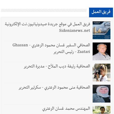
أخبار لبنان
إنفجار مرفأ أم إنفجار دولة؟... كيف نحمي لبنان؟
فريق العمل
فريق العمل في موقع جريدة صيدونيانيوز.نت الإلكترونية
Sidonianews.net
أخبار لبنان
راتب النائب من 3 آلاف إلى 5 آلاف دولار شهرياً...
الصحافي السفير غسان محمود الزعتري - Ghassan
فكيف أقرّت الزيادة؟
Zaatari - رئيس التحرير
الصحافية رئيفة ديب الملاّح - مديرة التحرير
أخبار لبنان
مواجهة مؤجّلة لنزاع طويل
الصحافية منى محمود الزعتري - سكرتير التحرير
العالم العربي
رجل الاعمال الاماراتي خلف الحبتور : 112 شهيداً
المهندس محمد غسان الزعتري
شُيّعوا في ‫غزة‬ بعد أن بقوا تحت الأنقاض منذ عام 2023: أيُعقل أن