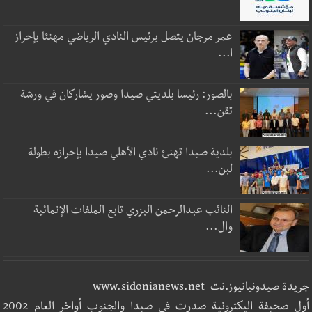
عمر مرجان يتصل برئيس النادي الرياضي مهنئا بإحراز
ا...
بالصور: رئيسا بلديتي صيدا وصور يشاركان في ورشة
تقن...
بلدية صيدا تهنئ نادي الأهلي صيدا بإحرازه بطولة
لبن...
النائب عبدالرحمن البزري تابع الملفات الإنمائية
وال...
جريدة صيدونيانيوز.نت www.sidonianews.net
أول صحيفة اليكترونية صدرت في صيدا والجنوب أواخر العام 2002