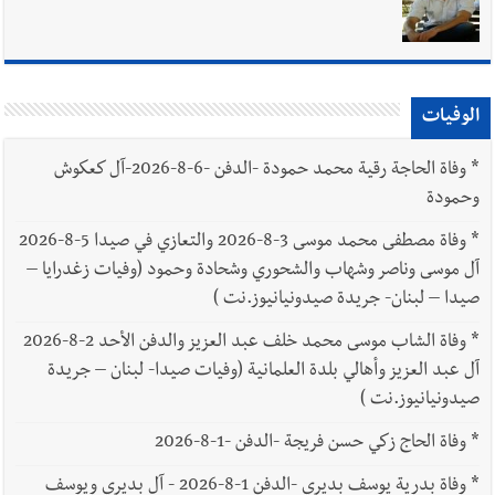
يبقى الشعب الفلسطيني يعيش كل هذا الألم؟ وإلى متى تستمر هذه
المعاناة التي تمزق القلوب والضمائر؟
أخبار العالم
الرئيس الأميركي ترامب يحذّر إيران من ضربة قوية...
وإعلام إيراني: الاتّفاق مع عُمان مؤجّل ما دامت التهديدات مستمرّة
الوفيات
*
وفاة الحاجة رقية محمد حمودة -الدفن -6-8-2026-آل كعكوش
وحمودة
*
وفاة مصطفى محمد موسى 3-8-2026 والتعازي في صيدا 5-8-2026
آل موسى وناصر وشهاب والشحوري وشحادة وحمود (وفيات زغدرايا –
صيدا – لبنان- جريدة صيدونيانيوز.نت )
*
وفاة الشاب موسى محمد خلف عبد العزيز والدفن الأحد 2-8-2026
آل عبد العزيز وأهالي بلدة العلمانية (وفيات صيدا- لبنان – جريدة
صيدونيانيوز.نت )
*
وفاة الحاج زكي حسن فريجة -الدفن -1-8-2026
*
وفاة بدرية يوسف بديري -الدفن 1-8-2026 - آل بديري ويوسف