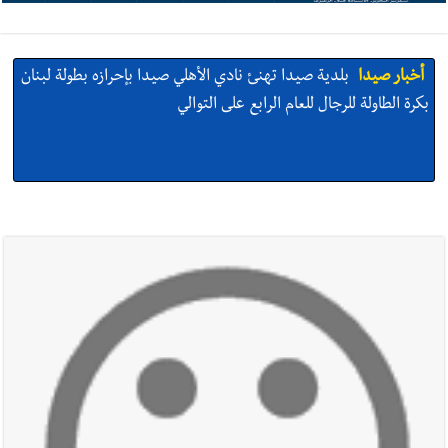
أخبار صيدا
بلدية صيدا تهنئ نادي الأهلي صيدا بإحرازه بطولة لبنان
بكرة الطاولة للرجال للعام الرابع على التوالي
أخبار صيدا
بالصور: رئيسا بلديتي صيدا وصور يشاركان في ورشة
تقنية حول الحد من النفايات البحرية وشباك الصيد المهملة
أخبار صيدا
عمر مرجان يتصل برئيس النادي الرياضي مهنئا بإحراز
البطولة
أخبار صيدا
مؤسسة مياه لبنان الجنوبي : انخفاض التغذية بالمياه