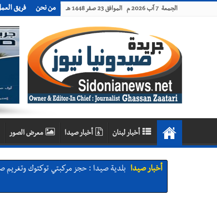
من نحن
فريق العم
الجمعة 7 آب 2026 م الموافق 23 صفر 1448 هـ
أخبار لبنان
أخبار صيدا
معرض الصور
أخبار صيدا
We are hiring in Saida - Apply now before 14 august ...مطلوب موظفة للعمل في الأك
أخبار صيدا
بلدية صيدا ومؤسسة الحريري تعقدان الاجتم