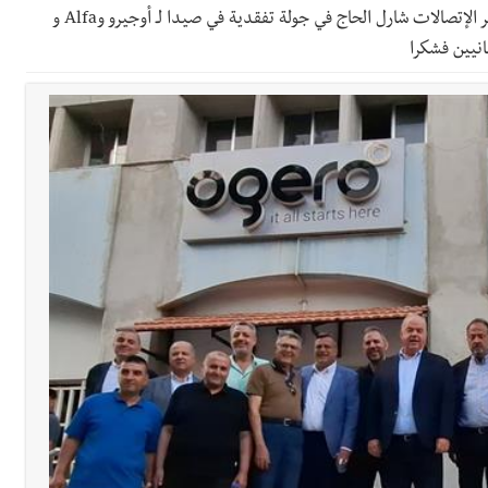
بالفيديو والصور: وزير الإتصالات شارل الحاج في جولة تفقدية في صيدا لـ أوجيرو وAlfa و
دان: استعراض شامل لمشاريع وتأكيدٌ على حماية القيمة التراثية للمدينة ا
القدم
ستقبل النائب أكرم شهيب الذي شدد على ضرورة التفاف جميع اللبنانيين حو
رائيلي يستهدف فرق المؤسسة أثناء عملهم في عيتا الجبل
 التعازي بوفاة الراحل ميشال معلولي
وح طفيفة نتيجة استهداف إسرائيلي معادٍ لجرافة للجيش في بلدة المنصوري 
جرافة للجيش اللبناني خلال عملها في المنصوري ومعلومات أولية عن اصابة أح