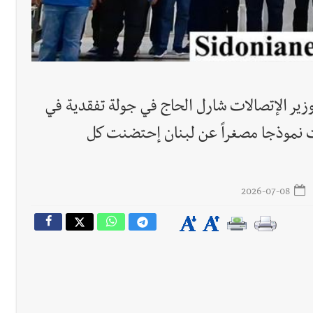
رجل الاعمال الاماراتي خلف الح‫‬
احبهما بسبب الإزعاج الصوتي
وزير الإتصالات شارل الحاج في جولة تفقدية في
Al و Touch : صيدا كانت نموذجا مصغراً عن لبنان إحتضنت كل
2026-07-08