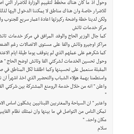
وحول اذ ما كان هناك مخطط لتقييم الوزارة للاضرار التي 
للاضرار خاصة وان هناك مناطق لا يمكننا الدخول اليها لذل
ولكن لدينا خطة واضحة ركيزتها اعادة اعمار سريع للجنوب و
مركز خدمات تاتش
كما جال الوزير الحاج والوفد المرافق في مركز خدمات تاتش 
مراكز اوجيرو وتاتش والفا على مستوى الاتصالات رغم الضغط
كما شكرهم على عملهم الذي لم يتوقف يوما طيلة ايام الاعتدا
وحول تحسين الخدمات لشركتي الفا وتاتش اوضح الحاج " هدفن
المقبلة سنعمل على تحسينها وكما اطلقنا لكل المناطق في صي
واستطعنا بهمة هؤلاء الشباب والتحضير الذي اخذ اشهراً ان نع
واعلن " انه من خلال خدمة الرومنغ المشتركة بين شركتي ال
"
واعتبر " ان السياحة والمغتربين اللبنانيين يشكلون اساس الاس
مكان واحد. "
سلام