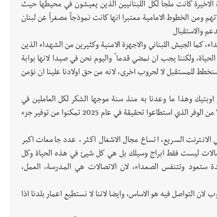
 الاخيرة كانت ملجأً لكل اللبنانيين الذين يعيشون في محيطها حيث
هم ومن الخطوط الامامية معتبرا انها كانت نموذجاً مصغراً عن لبنان
دعم والاستقبال
ء، كما الجيش اللبناني والاجهزة الامنية وكثيرين من الشهداء الذين
لحياة، ولكننا يجب ان نمضي قدما ً واليوم نحن في صيدا لانها بوابة
ه سنخطط للمستقبل لا لحروب اخرى، لانه من حق اولادنا علينا ان نؤمن
ة الشباب تم توقيع FTTH نظام الفايبر اوبتيك وهذا ما وعدنا به منذ سنة موجها الشكر لكل العاملين في
مراكز اوجيرو والوزارة على الجهد الذي بذلوه، مشيرا الى انه " من الوفر الذي استطاعوا تحقيقة في عام 2025 تمكنوا من توفير جزء
ي الانترنت السريع، اتساع مجال الاشغال اكثر ، عدد جامعات اكبر
صالات ليست فقط ابراج وسيلك بل هي كل شيئ في هذه الحياة وكل
ة ستعود وتتنفس الصعداء، لان الاتصالات هي المدرسة، العمل،
ان التواصل فيه هو الاساس، وايضا لاننا لا نستطيع اعمار بلدنا اذا