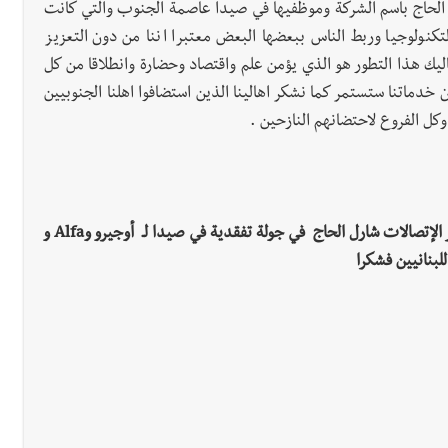
 الحاج باسم الشركة وموظفيها في صيدا عاصمة الجنوب والتي كانت
تكنولوجيا وربط الناس ببعضها البعض معتبرا اننا من دون التعزيز
يك هذا التطور هو الذي يؤمن علم واقتصاد وحضارة وانطلاقا من كل
دماتنا ستستمر كما نشكر اهالينا الذين استضافوا اهلنا الجنوبيين
وكل الفروع لاحتضانهم النازحين .
جريدة صيدونيانيوز.نت / أخبار لبنان/ بالفيديو والصور: وزير الإتصالات شارل الحاج في جولة تفقدية في صيدا لـ أوجيرو وAlfa و