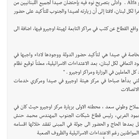
وإلتقى الوزير الحاج المسؤولين في أوجيرو ومركزي Touch و Alfa . وأدلى بتصريح نوه فيه بإحتضان صيدا لجميع اللبنانيين من
 لكل لبنان، لافتا إلى أن زيارته لصيدا والجنوب للتأكيد على حضور
اقع القطاع عن كثب في مراكز التابعة لهيئة اوجيرو فيها، اضافة الى
وبخاصة في صيدا هي لتأكيد حضور الدولة ووجودها لاداء واجبها في
التعافي لكل لبنان، بعد الاعتداءات الاسرائيلية، معلناً توقيع نظام
ل العاملين في الوزارة ومراكز اوجيرو . "
التي بدأها صباحا في مركز هيئة اوجيرو في صيدا ومركزي خدمات
لاتصالات
لملاح وطوني سعد ، محطته الاولى بزيارة مركز اوجيرو حيث كان في
س محمود الغربي، رئيس قطاع شبكات الجنوب المهندس محمد حنش
بعدها الحاج و الحضور الى جولة في المبنى تفقد خلالها اقسامه
لمواطنين رغم الاعتداءات الاسرائيلية والظروف الصعبة