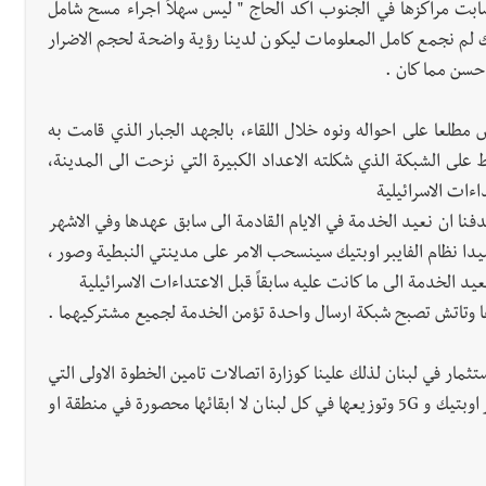
اصابت مراكزها في الجنوب اكد الحاج " ليس سهلاً اجراء مسح شامل
ك لم نجمع كامل المعلومات ليكون لدينا رؤية واضحة لحجم الاضرار
احسن مما كان .
مطلعا على احواله ونوه خلال اللقاء، بالجهد الجبار الذي قامت به
 على الشبكة الذي شكلته الاعداد الكبيرة التي نزحت الى المدينة،
ءات الاسرائيلية
ا ان نعيد الخدمة في الايام القادمة الى سابق عهدها وفي الاشهر
دا نظام الفايبر اوبتيك سينسحب الامر على مدينتي النبطية وصور ،
يد الخدمة الى ما كانت عليه سابقاً قبل الاعتداءات الاسرائيلية
فا وتاتش تصبح شبكة ارسال واحدة تؤمن الخدمة لجميع مشتركيهما .
تثمار في لبنان لذلك علينا كوزارة اتصالات تامين الخطوة الاولى التي
تمكن الناس من التواصل في ما بينها وان نمتلك نظام الفايبر اوبتيك و 5G وتوزيعها في كل لبنان لا ابقائها محصورة في منطقة او