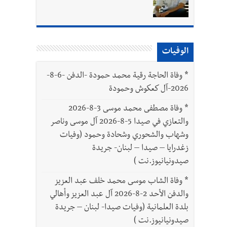
بتور : 112 شهيداً شُيّعوا في غزة بعد أن بقوا تحت الأنقاض منذ عام 2023: أيُعقل أن يبقى الشعب الفلسطيني يعيش كل هذا الألم؟ وإلى متى
الوفيات
*
وفاة الحاجة رقية محمد حمودة -الدفن -6-8-
2026-آل كعكوش وحمودة
*
وفاة مصطفى محمد موسى 3-8-2026
والتعازي في صيدا 5-8-2026 آل موسى وناصر
وشهاب والشحوري وشحادة وحمود (وفيات
زغدرايا – صيدا – لبنان- جريدة
صيدونيانيوز.نت )
*
وفاة الشاب موسى محمد خلف عبد العزيز
والدفن الأحد 2-8-2026 آل عبد العزيز وأهالي
بلدة العلمانية (وفيات صيدا- لبنان – جريدة
صيدونيانيوز.نت )