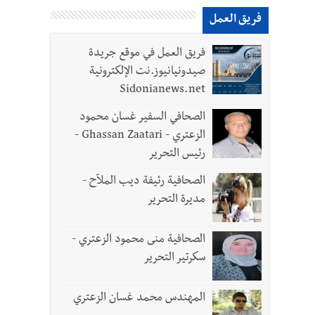
فريق العمل
لقديمة
فريق العمل في موقع جريدة
صيدونيانيوز.نت الإلكترونية
Sidonianews.net
ل الجيش في هذه المرحلة الدقيقة
الصحافي السفير غسان محمود
الزعتري - Ghassan Zaatari -
رئيس التحرير
الصحافية رئيفة ديب الملاّح -
مديرة التحرير
الصحافية منى محمود الزعتري -
- صور
سكرتير التحرير
المهندس محمد غسان الزعتري
د العسكريين