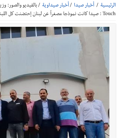
الرئيسية
/
أخبار صيدا
/
أخبار صيداوية
/
أخبار صيدا
بالصور : بلدية صيدا تستقبل السيد محمد زي
Touch : صيدا كانت نموذجا مصغراً عن لبنان إحتضنت كل اللبنانيين فشكرا
أخبار صيدا
عمر مرجان يطلق أكاديمية نادي الحرية لكرة 
أخبار لبنان
قائد الجيش اللبناني العماد رودولف هيكل ا
أخبار لبنان
مؤسسة مياه لبنان الجنوبي : جيش العدوالاس
أخبار لبنان
بهية الحريري تقدم بإسم الرئيس سعد الحريري
أخبار لبنان
الجيش اللبناني : إصابة أحد العسكريين بجر
أخبار لبنان
مسيّرة أسرائيلية القت قنبلة صوتية باتجاه 