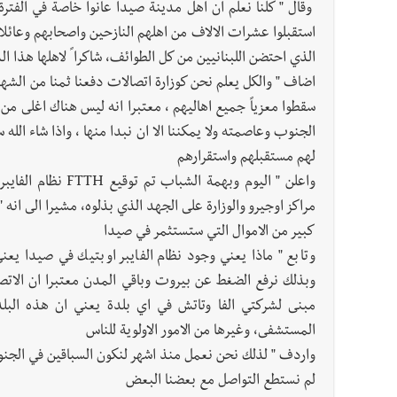
وقال " كلنا نعلم ان اهل مدينة صيدا عانوا خاصة في الفترة
استقبلوا عشرات الالاف من اهلهم النازحين واصحابهم وعائلات
الذي احتضن اللبنانيين من كل الطوائف، شاكرا ً لاهلها هذا ال
اضاف " والكل يعلم نحن كوزارة اتصالات دفعنا ثمنا من الشهدا
سقطوا معزياً جميع اهاليهم ، معتبرا انه ليس هناك اغلى من ا
الجنوب وعاصمته ولا يمكننا الا ان نبدا منها ، واذا شاء الل
لهم مستقبلهم واستقرارهم
واعلن " اليوم وبهم
كبير من الاموال التي ستستثمر في صيدا
وتابع " ماذا يعني وجود نظام الفايبر اوبتيك في صيدا يعن
وبذلك نرفع الضغط عن بيروت وباقي المدن معتبرا ان الات
مبنى لشركتي الفا وتاتش في اي بلدة يعني ان هذه البلد
المستشفى، وغيرها من الامور الاولوية للناس
واردف " لذلك نحن نعمل منذ اشهر لنكون السباقين في الجنوب ل
لم نستطع التواصل مع بعضنا البعض