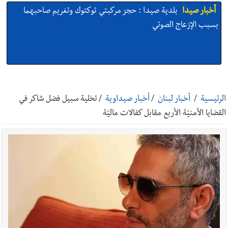
أخبار صيدا
بلدية صيدا : حجز مركبتي توكتوك وتغريم صاحبهما
بسبب الإزعاج الصوتي
أخبار صيدا
We are hiring in Saida - Apply now before 14
august ...مطلوب موظفة للعمل في الأكاديمية الدولية لبناء
الرئيسية
/
أخبار لبنان
/
أخبار صيداوية
/
تخلية سبيل فضل شاكر في
القدرات -صيدا
القضايا الأمنيّة الأربع مقابل كفالات ماليّة
أخبار صيدا
بلدية صيدا ومؤسسة الحريري تعقدان الاجتماع
التشاوري الأول للمرصد الحضري
أخبار صيدا
بالصور : بلدية صيدا تستقبل السيد محمد زيدان:
استعراض شامل لمشاريع وتأكيدٌ على حماية القيمة التراثية للمدينة
القديمة