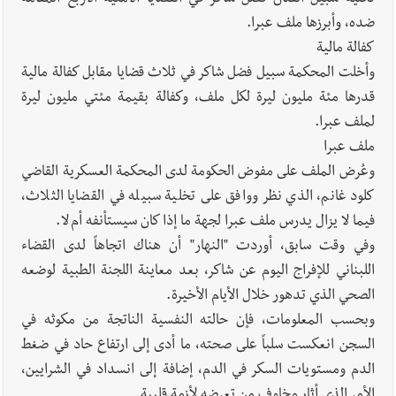
السبت 8-8-2026: لاءات إسرائيل الثلاث تضرب المسار التفاوضي
ضده، وأبرزها ملف عبرا.
واتفاق مكة على طاولة الإقليم؟ | استهداف الجيش اللبناني يرفع
كفالة مالية
منسوب التصعيد الإسرائيلي؟ | الخيام وبنت جبيل خارج التجربة؟
وأخلت المحكمة سبيل فضل شاكر في ثلاث قضايا مقابل كفالة مالية
أخبار لبنان
أسرار الصحف المحلية الصادرة في لبنان ليوم السبت 8-
قدرها مئة مليون ليرة لكل ملف، وكفالة بقيمة مئتي مليون ليرة
8-2026
لملف عبرا.
ملف عبرا
وعُرض الملف على مفوض الحكومة لدى المحكمة العسكرية القاضي
كلود غانم، الذي نظر ووافق على تخلية سبيله في القضايا الثلاث،
أخبار لبنان
مقدمات نشرات الأخبار المسائية في لبنان ليوم الجمعة
فيما لا يزال يدرس ملف عبرا لجهة ما إذا كان سيستأنفه أم لا.
7-8-2026
وفي وقت سابق، أوردت "النهار" أن هناك اتجاهاً لدى القضاء
اللبناني للإفراج اليوم عن شاكر، بعد معاينة اللجنة الطبية لوضعه
الصحي الذي تدهور خلال الأيام الأخيرة.
وبحسب المعلومات، فإن حالته النفسية الناتجة من مكوثه في
السجن انعكست سلباً على صحته، ما أدى إلى ارتفاع حاد في ضغط
الدم ومستويات السكر في الدم، إضافة إلى انسداد في الشرايين،
الأمر الذي أثار مخاوف من تعرضه لأزمة قلبية.