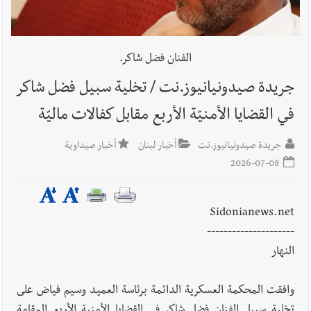
أخبار صيدا
عمر مرجان يطلق أكاديمية نادي الحرية لكرة القدم
الفنان فضل شاكر.
جريدة صيدونيانيوز.نت / تخلية سبيل فضل شاكر
في القضايا الأمنيّة الأربع مقابل كفالات ماليّة
أخبار لبنان
بالتفاصيل : جلسة لمجلس الوزراء في قصر بعبدا الوقائع
جريدة صيدونيانيوز.نت
أخبار لبنان
أخبار صيداوية
والمقررات : تعيينات ورد 4 قوانين وزيادات الغلاء| الرئيس عون
2026-07-08
شدد على تفهم ترامب واردوغان لوضع لبنان وكشف عن مؤتمر
اقتصادي يتم العمل عليه في واشنطن
أخبار لبنان
مفكرة النشاطات الرسمية المقررة في لبنان ليوم السبت
Sidonianews.net
8-8-2026
---------------------
النهار
وافقت المحكمة العسكرية الدائمة برئاسة العميد وسيم فياض على
أخبار لبنان
قراءات ومستجدات ومواقف في لبنان والمنطقة -
تخلية سبيل الفنان فضل شاكر في القضايا الأمنية الأربع المقامة