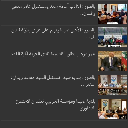
بالصور : النائب أسامة سعد يسستقبل عامر معطي
وغسان...
بالصور : الأهلي صيدا يتربع على عرش بطولة لبنان
بك...
عمر مرجان يطلق أكاديمية نادي الحرية لكرة القدم
بالصور : بلدية صيدا تستقبل السيد محمد زيدان:
استعر...
بلدية صيدا ومؤسسة الحريري تعقدان الاجتماع
التشاوري...