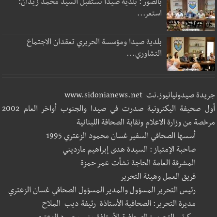
بالصور : بلدية صيدا تستقبل السيد محمد زيدان:
استعر...
بلدية صيدا ومؤسسة الحريري تعقدان الاجتماع
التشاوري...
جريدة صيدونيانيوز.نت www.sidonianews.net
أول صحيفة اليكترونية صدرت في صيدا والجنوب أواخر العام 2002
مرخصة من وزارة الاعلام ونقابة الصحافة اللبنانية
أسسها الصحافي السفير غسان محمود الزعتري 1995
صاحبة الإمتياز : السيدة هدى إبراهيم مارديني
المشرفة العامة الحاجة نشأت عمر حمزة
فريق العمل وهيئة التحرير
رئيس التحرير المسؤول والمدير المسؤول الصحافي غسان الزعتري
مديرة التحرير: الصحافية الأستاذة رئيفة ديب الملاح