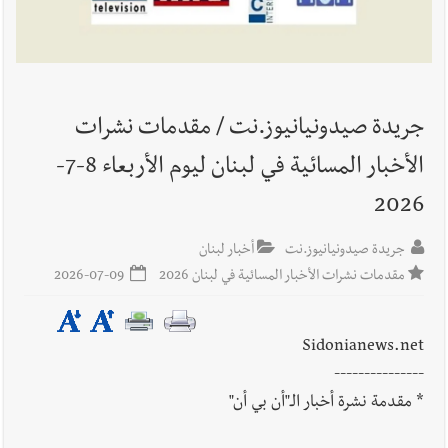
أخبار لبنان
قائد الجيش اللبناني العماد رودولف هيكل استقبل
النائب أكرم شهيب الذي شدد على ضرورة التفاف جميع اللبنانيين
حول الجيش في هذه المرحلة الدقيقة
جريدة صيدونيانيوز.نت / مقدمات نشرات
الأخبار المسائية في لبنان ليوم الأربعاء 8-7-
أخبار لبنان
مؤسسة مياه لبنان الجنوبي : جيش العدوالاسرائيلي
2026
يستهدف فرق المؤسسة أثناء عملهم في عيتا الجبل
جريدة صيدونيانيوز.نت
أخبار لبنان
مقدمات نشرات الأخبار المسائية في لبنان 2026
2026-07-09
أخبار لبنان
بهية الحريري تقدم بإسم الرئيس سعد الحريري التعازي
بوفاة الراحل ميشال معلولي
Sidonianews.net
---------------
* مقدمة نشرة أخبار الـ"أن بي أن"
أخبار لبنان
الجيش اللبناني : إصابة أحد العسكريين بجروح طفيفة