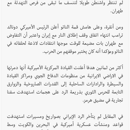
نتيجة استهداف إسرائيلي معادٍ لجرافة للجيش في بلدة المنصوري -
لم تنتظر واشنطن طويلا لتنسف ما تبقى من فرص التهدئة مع
صور
طهران.
ومن أنقرة، وعلى هامش قمة الناتو أعلن الرئيس الأميركي دونالد
أخبار لبنان
مسيّرة أسرائيلية القت قنبلة صوتية باتجاه جرافة للجيش
ترامب انتهاء اتفاق وقف إطلاق النار مع إيران واعتبر أن التفاوض
اللبناني خلال عملها في المنصوري ومعلومات أولية عن اصابة أحد
مع طهران بات مضيعة للوقت موجها انتقادات لاذعة لحلفائه في
العسكريين
الناتو ومؤكدا أنه كان يختبر موقفهم من الحرب.
العالم العربي
رجل الاعمال الاماراتي خلف الحبتور : 112 شهيداً
أكثر من ثمانين هدفا أعلنت القيادة المركزية الأميركية أنها دمرتها
شُيّعوا في ‫غزة‬ بعد أن بقوا تحت الأنقاض منذ عام 2023: أيُعقل أن
في الاراضي الايرانية من منظومات الدفاع الجوي ومراكز القيادة
يبقى الشعب الفلسطيني يعيش كل هذا الألم؟ وإلى متى تستمر هذه
والسيطرة والرادارات الساحلية إلى القدرات الصاروخية والزوارق
المعاناة التي تمزق القلوب والضمائر؟
التابعة للحرس الثوري بذريعة الرد على هجمات استهدفت سفنا
أخبار صيدا
بلدية صيدا : حجز مركبتي توكتوك وتغريم صاحبهما
تجارية في مضيق هرمز.
بسبب الإزعاج الصوتي
في المقابل لم يتأخر الرد الإيراني بصواريخ ومسيرات استهدفت
قواعد ومنشآت عسكرية أميركية في البحرين والكويت وسط