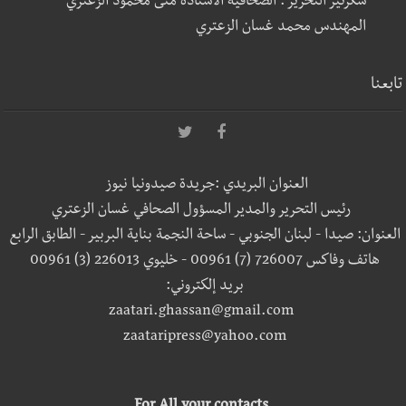
سكرتير التحرير : الصحافية الأستاذة منى محمود الزعتري
المهندس محمد غسان الزعتري
تابعنا
العنوان البريدي :جريدة صيدونيا نيوز
رئيس التحرير والمدير المسؤول الصحافي غسان الزعتري
العنوان: صيدا - لبنان الجنوبي - ساحة النجمة بناية البربير - الطابق الرابع
هاتف وفاكس 726007 (7) 00961 - خليوي 226013 (3) 00961
بريد إلكتروني:
zaatari.ghassan@gmail.com
zaataripress@yahoo.com