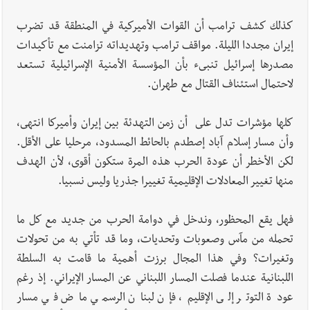
كذلك كشف ترامب أن القوات الأميركية في المنطقة قد تضرب
إيران مجددا الليلة. مواقف ترامب وتهديداته تزامنت مع تأكيدات
مصدرها إسرائيل تنبىء بأن المؤسسة الأمنية الإسرائيلية تستعد
لاحتمال استئناف القتال مع طهران.
كلها مؤشرات تدل على أن زمن التهدئة بين إيران وأميركا انتهى،
وأن مسار إسلام آباد إصطدم بالحائط المسدود، مرحليا على الأقل.
لكن الأخطر أن عودة الحرب هذه المرة ستكون أقوى، لأن الهدف
منها تغيير المعادلات الإقليمية تغييرا جذريا وليس نسبيا.
فهل يقع المحظور، وندخل في دوامة الحرب من جديد مع كل ما
تحمله من مآس وصعوبات وتحديات، وما قد تأتي به من تحولات
وتغيرات؟ وفي هذا المجال برزت أهمية ما قامت به السلطة
اللبنانية عندما فصلت المسار اللبناني عن المسار الإيراني. إذ رغم
عودة التوتر إلى الإقليم، فإن لبنان الرسمي ماض في مسار