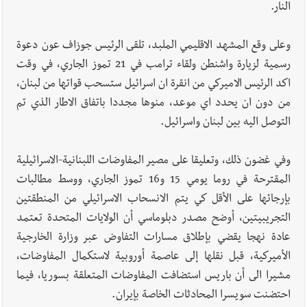
النار.
وعلى وقع المشهد الاقليمي الملبد، تلقى الرئيس جوزاف عون دعوة
رسمية لزيارة واشنطن ولقاء ترامب في 21 تموز الجاري، في وقت
اكد الرئيس الاميركي من انقرة ان اسرائيل ستسحب قواتها من لبنان،
من دون ان يحدد اي موعد، منوها مجددا باتفاق الاطار الذي تم
التوصل اليه بين لبنان واسرائيل.
وفي غضون ذلك، وتعليقا على مصير المفاوضات اللبنانية-الاسرائيلية
المقترحة في روما يومي 15 و16 تموز الجاري، ووسط مطالبات
بإرجائها على الأقل كي يتم الانسحاب الاسرائيلي من المنطقتين
التجريبيتين، أوضح مصدر دبلوماسي أن الولايات المتحدة تعتمد
عادة نهجا يقضي بإطلاق مسارات التفاوض عبر وزارة الخارجية
الأميركية، قبل نقلها إلى عاصمة أوروبية لاستكمال المفاوضات،
مشيرا الى أن باريس استضافت المفاوضات المتعلقة بسوريا، فيما
احتضنت سويسرا المحادثات الخاصة بإيران.