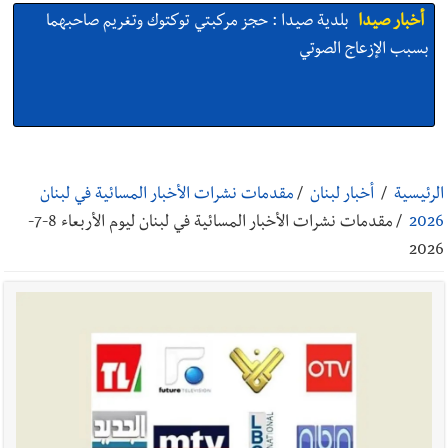
أخبار صيدا
We are hiring in Saida - Apply now before 14
august ...مطلوب موظفة للعمل في الأكاديمية الدولية لبناء
القدرات -صيدا
أخبار صيدا
بلدية صيدا ومؤسسة الحريري تعقدان الاجتماع
التشاوري الأول للمرصد الحضري
الرئيسية
/
أخبار لبنان
/
مقدمات نشرات الأخبار المسائية في لبنان
2026
/
مقدمات نشرات الأخبار المسائية في لبنان ليوم الأربعاء 8-7-
2026
أخبار صيدا
بالصور : بلدية صيدا تستقبل السيد محمد زيدان:
استعراض شامل لمشاريع وتأكيدٌ على حماية القيمة التراثية للمدينة
القديمة
أخبار صيدا
عمر مرجان يطلق أكاديمية نادي الحرية لكرة القدم