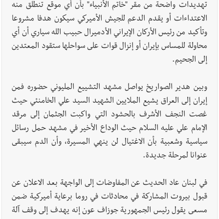
تهديدات واضحة من مقر "خاتم الأنبياء" بأن أي موقع تنطلق منه
الاعتداءات أو يقدم الدعم للجيش الأميركي سيكون هدفا مشروعا
وتأكيد من رئيس الأركان الإيراني الأدميرال حبيب الله سياري أن أي
محاولة للمساس بإيران أو إنزال قوات على سواحلها ستقود المعتدين
إلى الجحيم.
وبين هدير الصواريخ يواصل مشهد التشييع المليوني حضوره فمن
إيران إلى العراق يشيع الملايين الشهيد السيد علي الخامنئي حيث
غصت النجف الأشرف بالحشود التي واكبت الجثمان إلى مرقد
الإمام علي عليه السلام حيث الوداع الأخير في مشهد حمل رسائل
سياسية وشعبية بأن الاغتيال لن ينهي المسيرة، وأن الدم سيبقى
عنوانا لمرحلة جديدة.
في لبنان عاد الحديث عن المفاوضات إلى الواجهة بعد الاعلان عن
قبول بيروت المشاركة في محادثات في روما برعاية أميركية ضمن
مسعى يقول رئيس الجمهورية جوزاف عون إنه يهدف إلى وقف آلة