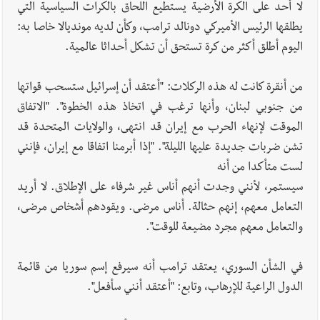
لا أحد على الكرة الأرضية يستطيع اللحاق بالكرات السياسية التي
يطلقها الرئيس الأميركي دونالد ترامب، وكأن لديه مونديالا خاصا به:
اليوم أطلق أكثر من كرة تستحق أن تشكل أحداثا عالمية.
من أنقرة كانت له هذه الركلات: "أعتقد أن إسرائيل ستسحب قواتها
من جنوبي لبنان، وأنها ترغب في اتخاذ هذه الخطوة". "الاتفاق
الموقت لإنهاء الحرب مع إيران قد انتهى، والولايات المتحدة قد
تشن ضربات جديدة عليها الليلة". "إذا أبرمنا اتفاقا مع إيران، فإنني
لست متأكدا من أنه
سيستمر، لأنني وجدت أنهم أناس غير شرفاء على الإطلاق. لا أريد
التعامل معهم، إنهم حثالة. أناس مرضى. ويقودهم أشخاص مرضى،
والتعامل معهم مجرد مضيعة للوقت".
في الشأن السوري، يعتقد ترامب أنه سيرفع إسم سوريا من قائمة
الدول الراعية للإرهاب، وتابع: "أعتقد أنني سأفعل".