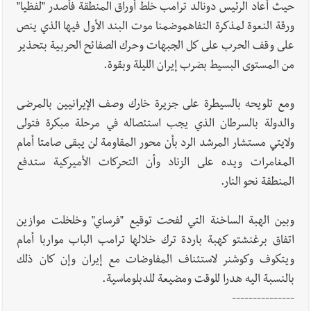
حيث أعاد الرئيس دونالد ترامب خلط أوراق المنطقة فأصدر "لفظيا"
ورقة النعوة لمذكرة التفاهموضمنا موت البند الأول فيها الذي ينص
على وقف الحرب على كل الجبهات وحرك الصفائح الحربية بتحذير
من المستوى البسيط بضرب إيران الليلة وبقوة.
ومع تلويحه بالسيطرة على جزيرة خارك وصف الإيرانيين بالمرضى
والدولة بالسرطان الذي يجب استئصاله في مرحلة مبكرة فتولى
ولايتي مستشار المرشد الرد بأن محور المقاومة لن يبقى صامتا أمام
المغامرات ويده على الزناد وأن التحركات الأميركية ستدفع
المنطقة نحو النار.
وبين الهبة الساخنة التي لفحت توقيع "فرساي" وخلخلت موازين
اتفاق برغنشتو كهبة باردة ترك خلالها ترامب الباب مواربا أمام
ويتكوف وكوشنر لاستئناف المفاوضات مع إيران وإن كان ذلك
بالنسبة اليه هدرا للوقت ومضيعة للدبلوماسية.
---------------