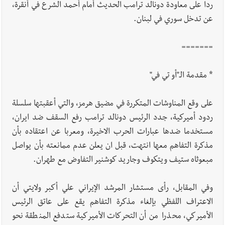
ردا على معاودة دونالد ترامب الحديث أمام أحمد الشرع في أنقرة،
عن تدخل سوري في لبنان.
=======
* مقدمة الـ"أو تي في"
على وقع المناوشات المتكررة في مضيق هرمز، والتي أعقبتها سلسلة
ردود أميركية، جدد الرئيس دونالد ترامب رفع السقف ضد ايران،
مستخدما ضدها عبارات الحرب الاخيرة، ومعربا عن اعتقاده بأن
مذكرة التفاهم معها انتهت، قبل ان يعلن عدم ممانعته بأن يواصل
مبعوثاه ستيف ويتكوف وجاريد كوشنير التفاوض مع طهران.
وفي المقابل، رأى مستشار المرشد الإيراني علي أكبر ولايتي أن
الاعتراف اللفظي بإلغاء مذكرة التفاهم يقع على عاتق الرئيس
الأميركي، محذرا من أن التحركات الأميركية ستدفع المنطقة نحو