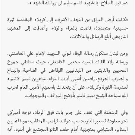
دم قبل السلاح، بالشهيد قاسم سليماني ورفاقه الشهداء.
فكانت أرض العراق من النجف الأشرف إلى كربلاء المقدسة ثورة
حسينية متجددة، فاضت بالعزاء والولاء، وأضافت إلى المشهد
التاريخي أبلغ الرسائل والدلالات.
ومن لبنان ستكون رسالة الوفاء للولي الشهيد الإمام علي الخامنئي،
ورسالة ولاء للقائد السيد مجتبى الخامنئي، حيث ستلتقي جموع
المحبين والثابتين من اللبنانيين الليلةض في الضاحية والبقاع
والجنوب الجريح، رافعين أسمى آيات العزاء، شاهرين قسم الانتماء
لمدرسة الثورة وكربلاء، على أن يتحدث باسمهم الأمين العام لحزب
الله سماحة الشيخ نعيم قاسم بأوضح المواقف والتوجهات.
وفي المنطقة التي تقف على جمر بات فوق الرماد، توجه أميركي
نحو معاودة تسعير النار، حسب دونالد ترامب المتقلب بمواقفه بين
المنابر، المتباهي بعنجهية أمام حلف الناتو المجتمع في أنقرة، أنه