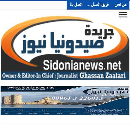
من نحن
فريق العمل
اتصل بنا
أخبار صيدا
إصابة شاب فلسطيني بطعنات سكين في مخيم عين
الحلوة - في منطقة صيدا وإنقاذه وإتهام إبن عمته ؟