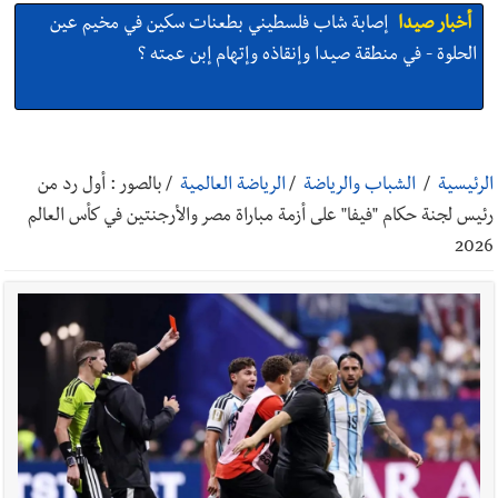
أخبار صيدا
بالصور : غسان سركيس يرعى تخرّج فوج الفكر والإبداع
في ثانوية السفير : تعلّمت منكم حب الوطن والتمسك بالأرض ...
والجنوب هو عزة وكرامة لبنان
أخبار صيدا
المهندس محمد زهير السعودي يستقبل المختارين
الرئيسية
/
الشباب والرياضة
/
الرياضة العالمية
/
بالصور : أول رد من
بعاصيري والبيلاني
رئيس لجنة حكام "فيفا" على أزمة مباراة مصر والأرجنتين في كأس العالم
2026
أخبار لبنان
مقدمات نشرات الأخبار المسائية في لبنان ليوم السبت
8-8-2026
أخبار لبنان
خرق إسرائيلي في زوطر الغربية وساتر ترابي قبالة آخر
نقطة للجيش اللبناني
أخبار لبنان
روابط القطاع العام : إضراب الاثنين احتجاجا على