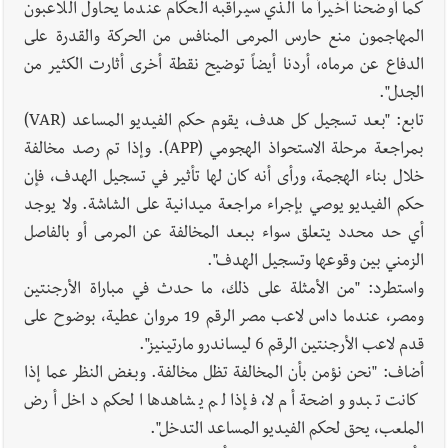
كما أوضحنا أخيراً ما الذي سيراقبه الحكام عندما يحاول اللاعبون
المهاجمون منع حارس المرمى المنافس من الحركة والقدرة على
الدفاع عن مرماه، أردنا أيضاً توضيح نقطة أخرى أثارت الكثير من
الجدل".
تابع: "بعد تسجيل كل هدف، يقوم حكم الفيديو المساعد (VAR)
بمراجعة مرحلة الاستحواذ الهجومي (APP). وإذا تم رصد مخالفة
خلال بناء الهجمة، ورأى أنه كان لها تأثير في تسجيل الهدف، فإن
حكم الفيديو يوصي بإجراء مراجعة ميدانية على الشاشة. ولا يوجد
أي حد محدد يتعلق سواء ببعد المخالفة عن المرمى أو بالفاصل
الزمني بين وقوعها وتسجيل الهدف".
واستطرد: "من الأمثلة على ذلك، ما حدث في مباراة الأرجنتين
ومصر، عندما داس لاعب مصر الرقم 19 مروان عطية، بوضوح على
قدم لاعب الأرجنتين الرقم 6 ليساندرو مارتينيز".
أضاف: "نحن نؤمن بأن المخالفة تظل مخالفة. وبغض النظر عما إذا
كانت تبدو واضحة أم لا، فإذا لم يشاهدها الحكم داخل أرض
الملعب، يحق لحكم الفيديو المساعد التدخل".