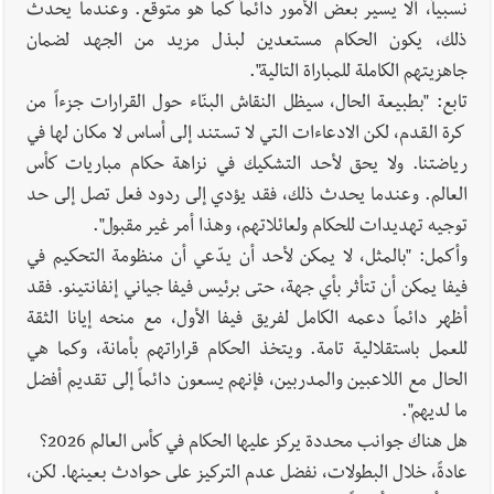
نسبياً، ألا يسير بعض الأمور دائماً كما هو متوقع. وعندما يحدث
ذلك، يكون الحكام مستعدين لبذل مزيد من الجهد لضمان
جاهزيتهم الكاملة للمباراة التالية".
تابع: "بطبيعة الحال، سيظل النقاش البنّاء حول القرارات جزءاً من
كرة القدم، لكن الادعاءات التي لا تستند إلى أساس لا مكان لها في
رياضتنا. ولا يحق لأحد التشكيك في نزاهة حكام مباريات كأس
العالم. وعندما يحدث ذلك، فقد يؤدي إلى ردود فعل تصل إلى حد
توجيه تهديدات للحكام ولعائلاتهم، وهذا أمر غير مقبول".
وأكمل: "بالمثل، لا يمكن لأحد أن يدّعي أن منظومة التحكيم في
فيفا يمكن أن تتأثر بأي جهة، حتى برئيس فيفا جياني إنفانتينو. فقد
أظهر دائماً دعمه الكامل لفريق فيفا الأول، مع منحه إيانا الثقة
للعمل باستقلالية تامة. ويتخذ الحكام قراراتهم بأمانة، وكما هي
الحال مع اللاعبين والمدربين، فإنهم يسعون دائماً إلى تقديم أفضل
ما لديهم".
هل هناك جوانب محددة يركز عليها الحكام في كأس العالم 2026؟
عادةً، خلال البطولات، نفضل عدم التركيز على حوادث بعينها. لكن،