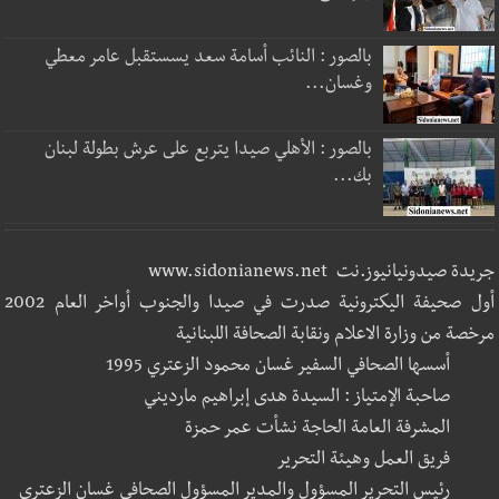
بالصور : النائب أسامة سعد يسستقبل عامر معطي
وغسان...
بالصور : الأهلي صيدا يتربع على عرش بطولة لبنان
بك...
جريدة صيدونيانيوز.نت www.sidonianews.net
أول صحيفة اليكترونية صدرت في صيدا والجنوب أواخر العام 2002
مرخصة من وزارة الاعلام ونقابة الصحافة اللبنانية
أسسها الصحافي السفير غسان محمود الزعتري 1995
صاحبة الإمتياز : السيدة هدى إبراهيم مارديني
المشرفة العامة الحاجة نشأت عمر حمزة
فريق العمل وهيئة التحرير
رئيس التحرير المسؤول والمدير المسؤول الصحافي غسان الزعتري