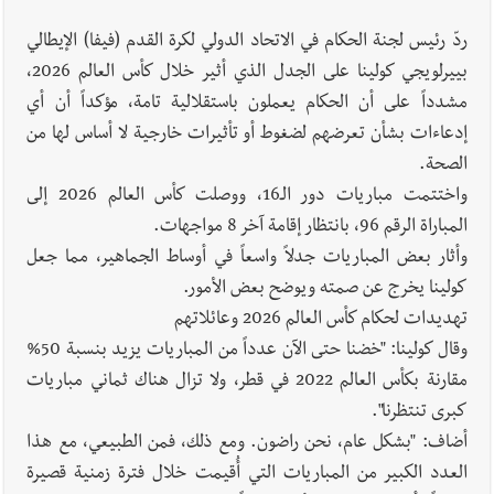
ردّ رئيس لجنة الحكام في الاتحاد الدولي لكرة القدم (فيفا) الإيطالي
بييرلويجي كولينا على الجدل الذي أثير خلال كأس العالم 2026،
مشدداً على أن الحكام يعملون باستقلالية تامة، مؤكداً أن أي
إدعاءات بشأن تعرضهم لضغوط أو تأثيرات خارجية لا أساس لها من
الصحة.
واختتمت مباريات دور الـ16، ووصلت كأس العالم 2026 إلى
المباراة الرقم 96، بانتظار إقامة آخر 8 مواجهات.
وأثار بعض المباريات جدلاً واسعاً في أوساط الجماهير، مما جعل
كولينا يخرج عن صمته ويوضح بعض الأمور.
تهديدات لحكام كأس العالم 2026 وعائلاتهم
وقال كولينا: "خضنا حتى الآن عدداً من المباريات يزيد بنسبة 50%
مقارنة بكأس العالم 2022 في قطر، ولا تزال هناك ثماني مباريات
كبرى تنتظرنا".
أضاف: "بشكل عام، نحن راضون. ومع ذلك، فمن الطبيعي، مع هذا
العدد الكبير من المباريات التي أُقيمت خلال فترة زمنية قصيرة