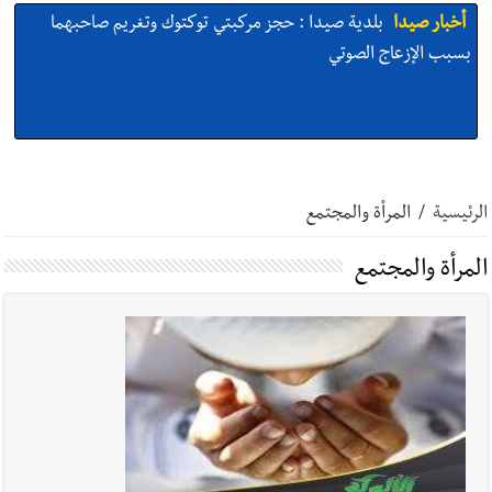
أخبار صيدا
بلدية صيدا : حجز مركبتي توكتوك وتغريم صاحبهما
بسبب الإزعاج الصوتي
أخبار صيدا
We are hiring in Saida - Apply now before 14
august ...مطلوب موظفة للعمل في الأكاديمية الدولية لبناء
الرئيسية
/
المرأة والمجتمع
القدرات -صيدا
المرأة والمجتمع
أخبار صيدا
بلدية صيدا ومؤسسة الحريري تعقدان الاجتماع
التشاوري الأول للمرصد الحضري
أخبار صيدا
بالصور : بلدية صيدا تستقبل السيد محمد زيدان:
استعراض شامل لمشاريع وتأكيدٌ على حماية القيمة التراثية للمدينة
القديمة