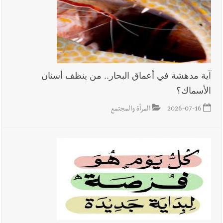
بوفاة الراحل ميشال معلولي
أخبار لبنان
الجيش اللبناني : إصابة أحد العسكريين بجروح طفيفة
نتيجة استهداف إسرائيلي معادٍ لجرافة للجيش في بلدة المنصوري -
آية مدهشة في أعماق البحار.. من ينظف أسنان
صور
الأسماك؟
أخبار لبنان
مسيّرة أسرائيلية القت قنبلة صوتية باتجاه جرافة للجيش
2026-07-16
المرأة والمجتمع
اللبناني خلال عملها في المنصوري ومعلومات أولية عن اصابة أحد
العسكريين
العالم العربي
رجل الاعمال الاماراتي خلف الحبتور : 112 شهيداً
شُيّعوا في ‫غزة‬ بعد أن بقوا تحت الأنقاض منذ عام 2023: أيُعقل أن
يبقى الشعب الفلسطيني يعيش كل هذا الألم؟ وإلى متى تستمر هذه
المعاناة التي تمزق القلوب والضمائر؟