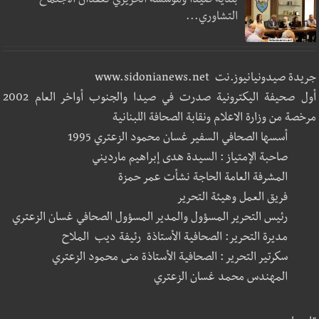
بلدية صيدا ومؤسسة الحريري تعقدان الاجتماع
التشاوري...
جريدة صيدونيانيوز.نت www.sidonianews.net
أول صحيفة اليكترونية صدرت في صيدا والجنوب أواخر العام 2002
مرخصة من وزارة الاعلام ونقابة الصحافة اللبنانية
أسسها الصحافي السفير غسان محمود الزعتري 1995
صاحبة الإمتياز : السيدة هدى إبراهيم مارديني
المشرفة العامة الحاجة نشأت عمر حمزة
فريق العمل وهيئة التحرير
رئيس التحرير المسؤول والمدير المسؤول الصحافي غسان الزعتري
مديرة التحرير: الصحافية الأستاذة رئيفة ديب الملاح
سكرتير التحرير : الصحافية الأستاذة منى محمود الزعتري
المهندس محمد غسان الزعتري