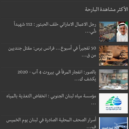
الأكثر مشاهدة البارحة
رجل الاعمال الاماراتي خلف الحبتور : 112 شهيداً
شُي...
50 تفجيراً في أسبوع... فرانس برس: مقتل جنديين
من ق...
بالصور: انفجار المرفأ في بيروت 4 آب - 2020
يكشف ك...
مؤسسة مياه لبنان الجنوبي : انخفاض التغذية بالمياه
...
أسرار الصحف المحلية الصادرة في لبنان يوم الخميس
ف...