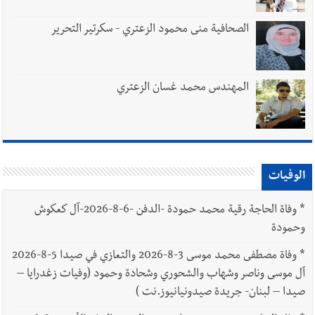
الصحافية منى محمود الزعتري - سكرتير التحرير
المهندس محمد غسان الزعتري
الوفيات
*
وفاة الحاجة رقية محمد حمودة -الدفن -6-8-2026-آل كعكوش
وحمودة
*
وفاة مصطفى محمد موسى 3-8-2026 والتعازي في صيدا 5-8-2026
آل موسى وناصر وشهاب والشحوري وشحادة وحمود (وفيات زغدرايا –
صيدا – لبنان- جريدة صيدونيانيوز.نت )