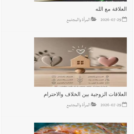
العلاقة مع الله
أخبار صيدا
عمر مرجان يطلق أكاديمية نادي الحرية لكرة القدم
2026-07-29
المرأة والمجتمع
أخبار لبنان
قائد الجيش اللبناني العماد رودولف هيكل استقبل
النائب أكرم شهيب الذي شدد على ضرورة التفاف جميع اللبنانيين
حول الجيش في هذه المرحلة الدقيقة
أخبار لبنان
مؤسسة مياه لبنان الجنوبي : جيش العدوالاسرائيلي
العلاقات الزوجية بين الخلاف والاحترام
يستهدف فرق المؤسسة أثناء عملهم في عيتا الجبل
2026-07-29
المرأة والمجتمع
أخبار لبنان
بهية الحريري تقدم بإسم الرئيس سعد الحريري التعازي