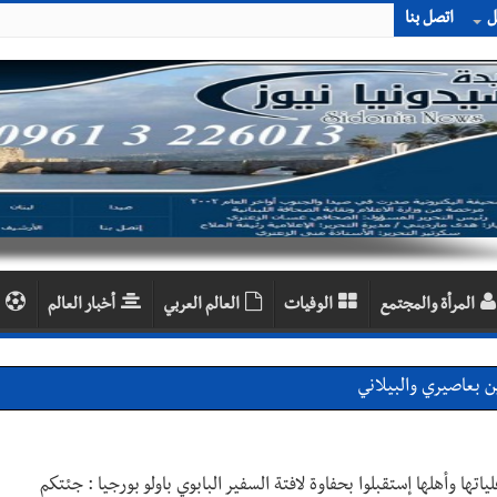
ل
اتصل بنا
المرأة والمجتمع
الوفيات
العالم العربي
أخبار العالم
احبهما بسبب الإزعاج الصوتي
اديمية الدولية لبناء القدرات -صيدا
اع التشاوري الأول للمرصد الحضري
ها وأهلها إستقبلوا بحفاوة لافتة السفير البابوي باولو بورجيا : جئتكم