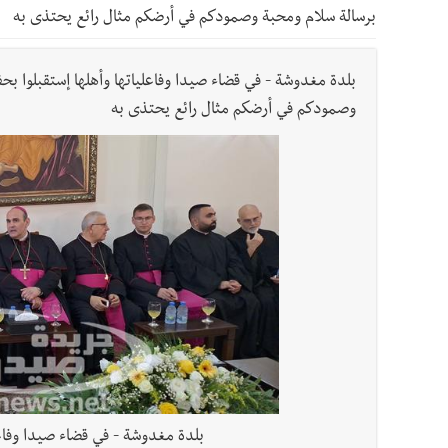
أخبار لبنان
خرق إسرائيلي في زوطر الغربية وساتر ترابي قب
برسالة سلام ومحبة وصمودكم في أرضكم مثال رائع يحتذى به
أخبار لبنان
روابط القطاع العام : إضراب الاثنين احتجاج
بلدة مغدوشة - في قضاء صيدا وفاعلياتها وأهلها إستقبلوا بحفا
أخبار لبنان
خلفيات توقيف السفير الفلسطيني السابق أشر
وصمودكم في أرضكم مثال رائع يحتذى به
أخبار لبنان
حراك ديبلوماسي للتجديد لـ اليونيفيل .. مسؤ
أخبار لبنان
ليلة سقوط رياض سلامة... هل ننتظر الحقيق
أخبار صيدا
بالصور : غسان سركيس يرعى تخرّج فوج الفكر
أخبار صيدا
المهندس محمد السعودي يستقبل المختارين 
بلدة مغدوشة - في قضاء صيدا وفاعلي