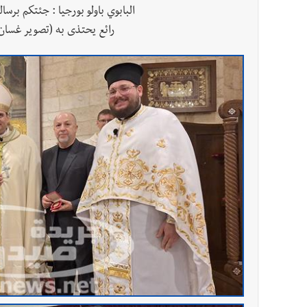
البابوي باولو بورجيا : جئتكم بر
رائع يحتذى به (تصوير غسان