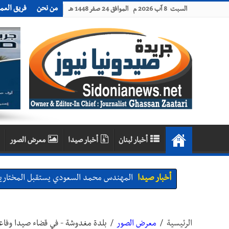
من نحن
فريق العم
السبت 8 آب 2026 م الموافق 24 صفر 1448 هـ
أخبار لبنان
أخبار صيدا
معرض الصور
أخبار صيدا
بلدية صيدا : حجز مركبتي توكتوك وتغريم ص
أخبار صيدا
We are hiring in Saida - Apply now before 14 august ...مطلوب موظفة للعمل في الأك
أخبار صيدا
بلدية صيدا ومؤسسة الحريري تعقدان الاجتم
الرئيسية
/
معرض الصور
/
بلدة مغدوشة - في قضاء صيدا وفاعليات