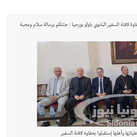
الة آخر نقطة للجيش اللبناني
ا على تقسيط المفعول الرجعي
وة لافتة السفير البابوي باولو بورجيا : جئتكم برسالة سلام ومحبة
ف دبور: تداخل السياسة بالقضاء ولبنان قد يسلّمه إلى السلطة
ول غربي يُحذّر من الفراغ !
ة؟
 والإبداع في ثانوية السفير : تعلّمت منكم حب الوطن والتمسك بالأرض ... 
بعاصيري والبيلاني
اتها وأهلها إستقبلوا بحفاوة لافتة السفير