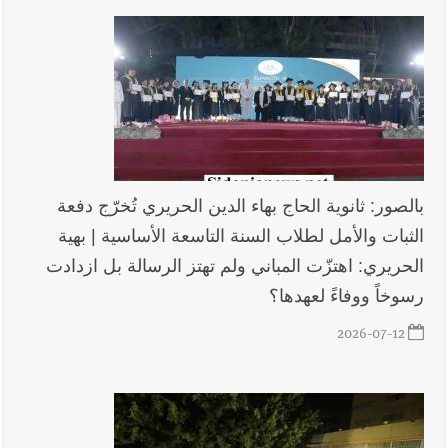
في ثانوية السفير : تعلّمت منكم حب الوطن والتمسك بالأرض ...
والجنوب هو عزة وكرامة لبنان
بالصور: ثانوية الحاج بهاء الدين الحريري تُخرّج دفعة
الثبات والأمل لطلاب السنة التاسعة الأساسية | بهية
الحريري: اهتزّت المباني ولم تهتز الرسالة بل ازدادت
رسوخاً ووفاءً لعهدها؟
2026-07-12