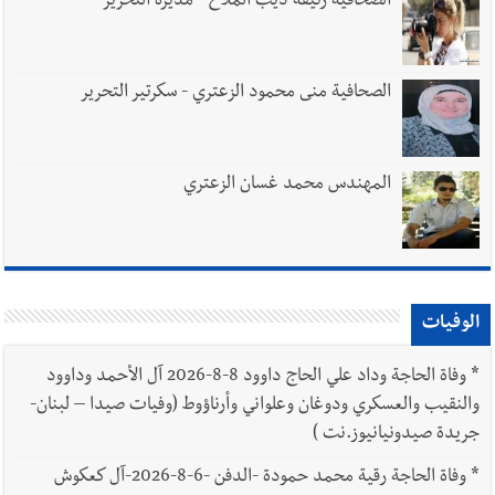
الصحافية رئيفة ديب الملاّح - مديرة التحرير
الصحافية منى محمود الزعتري - سكرتير التحرير
المهندس محمد غسان الزعتري
الوفيات
*
وفاة الحاجة وداد علي الحاج داوود 8-8-2026 آل الأحمد وداوود
والنقيب والعسكري ودوغان وعلواني وأرناؤوط (وفيات صيدا – لبنان-
جريدة صيدونيانيوز.نت )
*
وفاة الحاجة رقية محمد حمودة -الدفن -6-8-2026-آل كعكوش