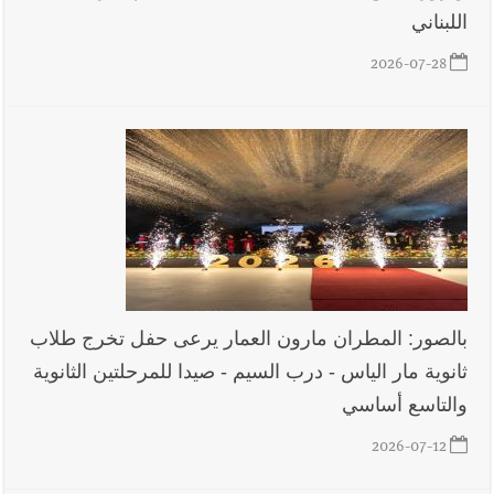
اللبناني
أخبار لبنان
روابط القطاع العام : إضراب الاثنين احتجاجا على
2026-07-28
تقسيط المفعول الرجعي
أخبار لبنان
خلفيات توقيف السفير الفلسطيني السابق أشرف دبور:
تداخل السياسة بالقضاء ولبنان قد يسلّمه إلى السلطة
أخبار لبنان
حراك ديبلوماسي للتجديد لـ اليونيفيل .. مسؤول غربي
يُحذّر من الفراغ !
بالصور: المطران مارون العمار يرعى حفل تخرج طلاب
أخبار لبنان
ليلة سقوط رياض سلامة... هل ننتظر الحقيقة؟
ثانوية مار الياس - درب السيم - صيدا للمرحلتين الثانوية
والتاسع أساسي
2026-07-12
أخبار صيدا
بالصور : غسان سركيس يرعى تخرّج فوج الفكر والإبداع