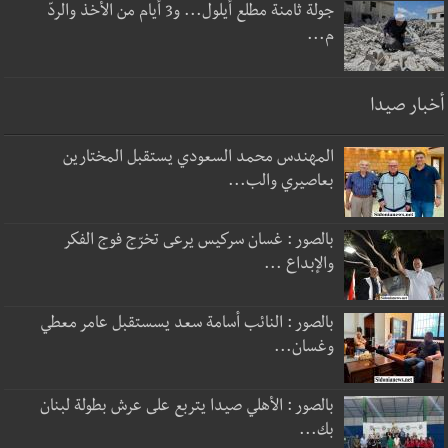
جولة ثامنة مطلع أيلول... و3 أيام من الأخذ والردّ
م...
أخبار صيدا
المهندس محمد السعودي يستقبل المختارين
بعاصيري والب...
بالصور : غسان سركيس يرعى تخرّج فوج الفكر
والإبداع ...
بالصور : النائب أسامة سعد يسستقبل عامر معطي
وغسان...
بالصور : الأهلي صيدا يتربع على عرش بطولة لبنان
بك...