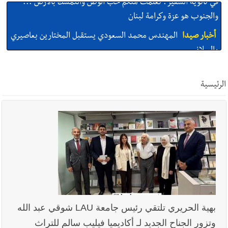
أخبار صيدا
المهندس محمد السعودي يستقبل المختارين بعاصيري
والبيلاني
أخبار صيدا
بلدية صيدا : حجز مركبتي توكتوك وتغريم صاحبهما
بسبب الإزعاج الصوتي
الرئيسية
أخبار صيدا
We are hiring in Saida - Apply now before 14
august ...مطلوب موظفة للعمل في الأكاديمية الدولية لبناء
القدرات -صيدا
أخبار صيدا
بلدية صيدا ومؤسسة الحريري تعقدان الاجتماع
التشاوري الأول للمرصد الحضري
أخبار لبنان
خرق إسرائيلي في زوطر الغربية وساتر ترابي قبالة آخر
بهية الحريري تلتقي رئيس جامعة LAU شوقي عبد الله
نقطة للجيش اللبناني
وتزور الجناح الجديد لـ أكاديميا فيليب سالم للتراث