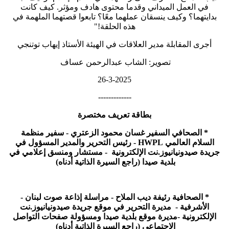
في العمل الميداني وقدما محتوى هادف ومؤثر. كيف كانت
بدايتهما؟ وكيف ينسقان عملهما معًا؟ تابعوا قصتهما الملهمة في
هذه الحلقة!"
أجرى المقابلة مدير العلاقات في الهيئة الأستاذ إيهاب توتنجي
تصوير: الشاب عبدالرحمن عساف
26-3-2025
-------------
بطاقة تعريف مختصرة
* الصحافي السفير غسان محمود الزعتري - سفير منظمة
السلام العالمي HWPL - رئيس التحرير والمدير المسؤول في
جريدة صيدونيانيوز.نت الإلكترونية - مستشار ومنسق إعلامي في
بلدية صيدا (راجع السيرة الذاتية أدناه)
* الصحافية رئيفة ديب الملاح - مراسلة إذاعة صوت لبنان -
الأشرفية - مديرة التحرير في موقع جريدة صيدونيانيوز.نت
الإلكترونية -مديرة موقع بلدية صيدا ومسؤولة صفحات التواصل
الإجتماعي (راجع السيرة الذاتية أدناه)