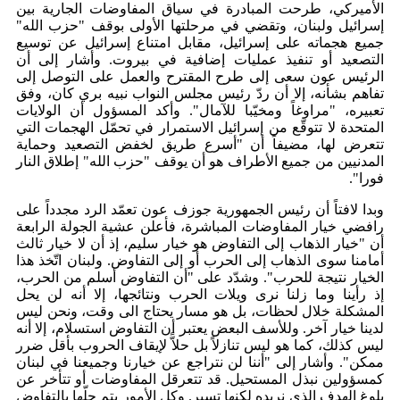
الأميركي، طرحت المبادرة في سياق المفاوضات الجارية بين
إسرائيل ولبنان، وتقضي في مرحلتها الأولى بوقف "حزب الله"
جميع هجماته على إسرائيل، مقابل امتناع إسرائيل عن توسيع
التصعيد أو تنفيذ عمليات إضافية في بيروت. وأشار إلى أن
الرئيس عون سعى إلى طرح المقترح والعمل على التوصل إلى
تفاهم بشأنه، إلا أن ردّ رئيس مجلس النواب نبيه بري كان، وفق
تعبيره، "مراوغاً ومخيّبا للآمال". وأكد المسؤول أن الولايات
المتحدة لا تتوقّع من إسرائيل الاستمرار في تحمّل الهجمات التي
تتعرض لها، مضيفاً أن "أسرع طريق لخفض التصعيد وحماية
المدنيين من جميع الأطراف هو أن يوقف "حزب الله" إطلاق النار
فورا".
وبدا لافتاً أن رئيس الجمهورية جوزف عون تعمّد الرد مجدداً على
رافضي خيار المفاوضات المباشرة، فأعلن عشية الجولة الرابعة
أن "خيار الذهاب إلى التفاوض هو خيار سليم، إذ أن لا خيار ثالث
أمامنا سوى الذهاب إلى الحرب أو إلى التفاوض. ولبنان اتّخذ هذا
الخيار نتيجة للحرب". وشدّد على "أن التفاوض أسلم من الحرب،
إذ رأينا وما زلنا نرى ويلات الحرب ونتائجها، إلا أنه لن يحل
المشكلة خلال لحظات، بل هو مسار يحتاج الى وقت، ونحن ليس
لدينا خيار آخر. وللأسف البعض يعتبر أن التفاوض استسلام، إلا أنه
ليس كذلك، كما هو ليس تنازلاً بل حلاًّ لإيقاف الحروب بأقل ضرر
ممكن". وأشار إلى "أننا لن نتراجع عن خيارنا وجميعنا في لبنان
كمسؤولين نبذل المستحيل. قد تتعرقل المفاوضات أو تتأخر عن
بلوغ الهدف الذي نريده لكنها تسير. وكل الأمور يتم حلّها بالتفاوض