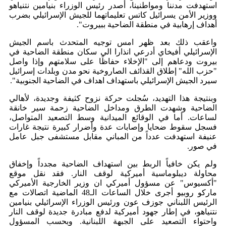
استهدفت مدننا ومواطنينا، أصدر رئيس الوزراء بنيامين نتنياهو
ووزير الأمن يسرائيل كاتس تعليماتهما للجيش الإسرائيلي بضرب
أهداف إرهابية في منطقة الضاحية ببيروت".
واعقب ذلك بعد ظهر امس توجيه المتحدث باسم الجيش
الإسرائيلي أفيخاي أدرعي انذارا الى سكان منطقة الضاحية في
بيروت ودعاهم إلى "الإخلاء حفاظًا على سلامتهم وإذا واصل
"حزب الله" إطلاق القذائف الصاروخية نحو مدن وبلدات إسرائيل
سيرد الجيش الإسرائيلي باستهداف اهداف في الضاحية الجنوبية".
وبنتيجة هذا التهديد، سُجلت حركة نزوح كثيفة وجديدة، لأهالي
الضاحية وشهدت الطرق ومداخل الضاحية زحمة سير خانقة
لساعات. أما في الوقائع الميدانية وسط التصعيد المتواصل،
فسجل سقوط ضحايا وإصابات عدة وأضرار كبيرة نتيجة غارات
عنيفة استهدفت عدداً من المباني مقابل مستشفى جبل عامل
في صور.
ولم يكن خافياً الربط بين استهداف الضاحية مجدداً وإخفاق
محاولة ديبلوماسية أميركية لوقف النار. فقد نقل موقع
"أكسيوس" عن مسؤول أميركي ان وزير الخارجية الأميركي
ماركو روبيو أجرى خلال الساعات الـ48 الماضية اتصالات مع
الرئيس اللبناني جوزف عون ورئيس الوزراء الإسرائيلي بنيامين
نتنياهو، في إطار جهود أميركية لدفع مبادرة جديدة لوقف النار
واحتواء التصعيد على الجبهة اللبنانية. وبحسب المسؤول