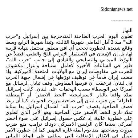
Sidonianews.net
--------------
النهار
تطوي اليوم الحرب الطاحنة المتدحرجة بين إسرائيل و"حزب
الله" منذ 2 آذار الماضي شهرها الثالث، وتبدأ شهرها الرابع وسط
وقائع شديدة الخطورة تحجب أي افق منظور محتمل لنهاية قريبة
لها، بل إن الإمعان في الاستثمار الإيراني الفجّ والعلني، فضلاً عن
التورّط الميداني والتسليحي والقيادي إلى جانب "حزب الله"،
ظهر في الساعات الأخيرة كعامل استباحة وابتزاز مكشوف
للحرب في مفاوضات إيران مع الولايات المتحدة الأميركية. وإذ
مضت إيران قدماً في توظيف تورّطها في إشعال جبهة الحرب
في لبنان، فزعمت أن فريقها المفاوض أوقف تبادل الرسائل مع
أميركا عبر الوسطاء بسبب الهجمات على لبنان، كانت إسرائيل
تمدّد واقعاً بالنار الاستراتيجية "الخط الاصفر" أو "المنطقة
العازلة" من جنوب لبنان إلى ضاحية بيروت الجنوبية. كما أن ربط
قصف الضاحية بقصف "حزب الله" لشمال اسرائيل بدا بمثابة
تمدّد ناري للخط الأصفر حتى الضاحية. وهو الأمر الذي انطوى
على خطورة عالية، إذ عكس حصول إسرائيل على ضوء أخضر
أميركي بعدما كان الرئيس الاميركي دونالد ترامب منع ضرب
بيروت وضاحيتها منذ يوم المئة غارة الشهير. كما أن خطورة الامر
تتمثّل في الاثقال الإضافية التي ستلقى على الوفد اللبناني