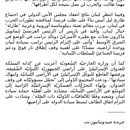
مهما طالت. والحرب لن تصل بنتيجة لكل أطرافها".
وفيما انتظر لبنان نتائج انعقاد مجلس الأمن الدولي في اجتماع
طارئ ليل أمس بناءً على طلب فرنسا، لمناقشة تطورات الحرب
في لبنان، برزت معالم تعبئة ديبلوماسية أوروبية وعربية "طارئة"
حيال لبنان. وأفيد في باريس أن الرئيس الفرنسيّ إيمانويل
ماكرون تحدّث مع نظيره الأميركيّ دونالد ترامب في الوضع في
الشرق الأوسط "وأثنى على التزام الرئيس ترامب بسيادة لبنان
ووحدة أراضيه، مشدّدًا على أهمية وقف إطلاق نار قويّ ودعم
فرنسا الجماعيّ للسلطات اللبنانية".
كما أن وزارة الخارجيّة السّعوديّة أعربت عن "إدانة المملكة
للعدوان الإسرائيليّ على أراضي الجمهوريّة اللّبنانيّة الشّقيقة،
ورفضها القاطع للتوغّل الإسرائيليّ في الأراضي اللّبنانيّة وانتهاك
سيادتها"، ودعت المجتمع الدّولي إلى "تحمّل مسؤوليّاته في وقف
العدوان، وإنهاء التحرّكات العسكريّة الإسرائيليّة الرّامية إلى
التوسّع في الأراضي اللّبنانيّة، مشدّدة على أهمّيّة حماية سيادة
لبنان وشعبه وفقًا للاتّفاقيّات الدّوليّة ذات الصّلة"، وشدّدت على
التزام اتفاق الطائف لبسط سيادة الدولة على أراضيها.
------------
جريدة صيدونيانيوز.نت