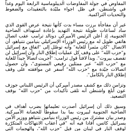
المفاوض في جولة المفاوضات الديبلوماسية الرابعة اليوم وغداً
في واشنطن، في ظل اجواء ملبّدة بالتعقيدات والضغوط
والتحديات التراكمية.
غير أن مفاجأة برزت مساء بدت كأنها نتيجة عرض القوى الذي
ساد لساعات طويلة نتيجة التهديد بإعادة استهداف الضاحية
الجنوبية، إذ أعلن الرئيس الأميركي دونالد ترامب عقب اتصال
هاتفي طويل له مع رئيس الوزراء الإسرائيلي بنيامين نتنياهو، أن
الاتصال "كان مثمراً للغاية" وأنه توصّل إلى "اتفاق مع إسرائيل
و"حزب الله" على وقف كل عمليات إطلاق النار وأن إسرائيل لن
تقصف بيروت". وبدا لافتاً قول ترامب: "أجريت اتصالاً جيداً للغاية
مع "حزب الله" عبر ممثلين رفيعي المستوى"، وأن حصول
اتصالات جيّدة مع "حزب الله" أسفر عن موافقته على وقف
إطلاق النار بالكامل".
وتزامن ذلك مع كشف مصدر أميركي أن الرئيس اللبناني جوزف
عون أبلغ واشنطن أنه تلقى تأكيدات من "حزب الله" بوقف
التصعيد.
وسيق ذلك أن إسرائيل أصدرت تعليماتها بضرب أهداف في
الضاحية الجنوبية لبيروت بما بدا سقوطاً للحصانة الأميركية.
وصدر بيان مشترك من رئيس الوزراء بنيامين نتنياهو ووزير الأمن
يسرائيل كاتس، أفادا فيه أنه "في أعقاب الانتهاكات المتكرّرة
لوقف النار في لبنان من قبل "حزب الله"، والهجمات التي