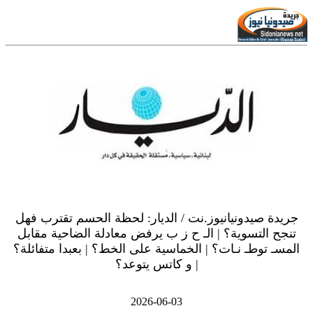
جريدة صيدونيانيوز.نت / الديار: لحظة الحسم تقترب فهل
تنجح التسوية؟ | الـ ح ز ب يرفض معادلة الضاحية مقابل
المسـ توطـ نـات؟ | الخماسية على الخط؟ | بعبدا متفائلة؟
| و كاتس يتوعد؟
2026-06-03