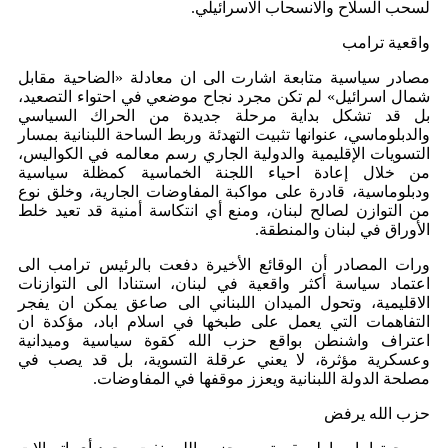
لسحب السلاح والانسحاب الاسرائيلي.
واقعية ترامب
مصادر سياسية متابعة اشارت الى ان معادلة «الضاحية مقابل
شمال اسرائيل» لم تكن مجرد نجاح موضعي في احتواء التصعيد،
بل قد تشكل بداية مرحلة جديدة من الحراك السياسي
والدبلوماسي، عنوانها تثبيت التهدئة وربط الساحة اللبنانية بمسار
التسويات الإقليمية والدولية الجاري رسم معالمه في الكواليس،
من خلال إعادة احياء اللجنة الخماسية كمظلة سياسية
ودبلوماسية، قادرة على مواكبة المفاوضات الجارية، وخلق نوع
من التوازن لصالح لبنان، ومنع أي انتكاسة أمنية قد تعيد خلط
الأوراق في لبنان والمنطقة.
ورات المصادر أن الوقائع الأخيرة دفعت بالرئيس ترامب الى
اعتماد سياسة أكثر واقعية في لبنان، استنادا الى التوازنات
الاقليمية، وتحول الميدان اللبناني الى صاعق يمكن ان يفجر
التفاهمات التي يعمل على طبخها في اسلام اباد، مؤكدة ان
اعتراف واشنطن بواقع حزب الله كقوة سياسية وميدانية
وعسكرية مؤثرة، لا يعني عرقلة التسوية، بل قد يصب في
مصلحة الدولة اللبنانية ويعزز موقفها في المفاوضات.
حزب الله يرفض