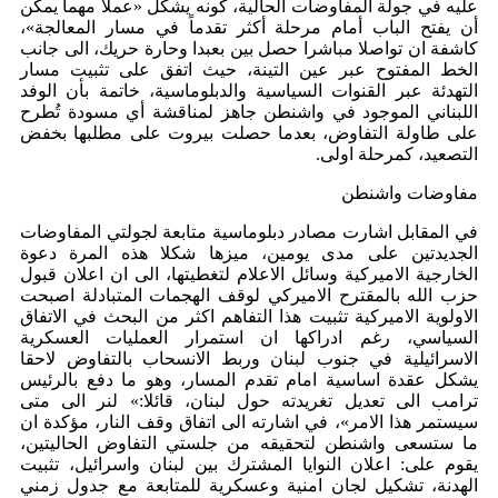
عليه في جولة المفاوضات الحالية، كونه يشكل «عملاً مهماً يمكن
أن يفتح الباب أمام مرحلة أكثر تقدماً في مسار المعالجة»،
كاشفة ان تواصلا مباشرا حصل بين بعبدا وحارة حريك، الى جانب
الخط المفتوح عبر عين التينة، حيث اتفق على تثبيت مسار
التهدئة عبر القنوات السياسية والدبلوماسية، خاتمة بأن الوفد
اللبناني الموجود في واشنطن جاهز لمناقشة أي مسودة تُطرح
على طاولة التفاوض، بعدما حصلت بيروت على مطلبها بخفض
التصعيد، كمرحلة اولى.
مفاوضات واشنطن
في المقابل اشارت مصادر دبلوماسية متابعة لجولتي المفاوضات
الجديدتين على مدى يومين، ميزها شكلا هذه المرة دعوة
الخارجية الاميركية وسائل الاعلام لتغطيتها، الى ان اعلان قبول
حزب الله بالمقترح الاميركي لوقف الهجمات المتبادلة اصبحت
الاولوية الاميركية تثبيت هذا التفاهم اكثر من البحث في الاتفاق
السياسي، رغم ادراكها ان استمرار العمليات العسكرية
الاسرائيلية في جنوب لبنان وربط الانسحاب بالتفاوض لاحقا
يشكل عقدة اساسية امام تقدم المسار، وهو ما دفع بالرئيس
ترامب الى تعديل تغريدته حول لبنان، قائلا:» لنر الى متى
سيستمر هذا الامر»، في اشارته الى اتفاق وقف النار، مؤكدة ان
ما ستسعى واشنطن لتحقيقه من جلستي التفاوض الحاليتين،
يقوم على: اعلان النوايا المشترك بين لبنان واسرائيل، تثبيت
الهدنة، تشكيل لجان امنية وعسكرية للمتابعة مع جدول زمني