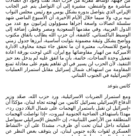
من جهتها، اوساط مقربة من حزب الله، نفت وجود أي اتصالات
مباشرة مع واشنطن، مشيرة إلى أن التواصل يتم عبر الجانب
الإيراني الذي يتواصل بدوره بشكل يومي مع رئيس مجلس النواب
نبيه بري، ولا سيما خلال الأيام الأخيرة، أن الأسبوع الماضي شهد
سلسلة اتصالات واسعة أجراها مسؤولون إيرانيون مع عدد من
الدول العربية، وفي مقدمها السعودية ومصر وقطر، إضافة إلى
الوسيط الباكستاني، كاشفة، أن حزب الله يطالب باتفاق مكتوب
وواضح يشكل وثيقة مضمونة بثوابت أساسية، أبرزها جدول زمني
واضح للانسحاب، معتبرة ان ما تحقق جاء نتيجة مخاوف الادارة
الاميركية من انهيار مفاوضاتها مع ايران، التي لوحت بورقة اعادة
تفعيل وحدة الساحات، خاتمة، بأن ما اتفق عليه لم يدخل بعد حيز
التنفيذ، لأن الحزب لن يسير في أي تفاهم يقوم على معادلة تمنع
المقاومة من استهداف شمال إسرائيل مقابل استمرار العمليات
الإسرائيلية في الجنوب اللبناني.
كاتس يتوعد
ومع استمرار الضربات الاسرائيلية، ورد حزب الله، صعّد وزير
الدفاع الإسرائيلي يسرائيل كانس، من لهجته تجاه لبنان، مؤكدًا أن
«إسرائيل لن تقبل باستمرار الهجمات على شمال البلاد دون رد»،
مهددًا باستهداف الضاحية الجنوبية لبيروت، «إذا تواصلت الهجمات
المنطلقة من الأراضي اللبنانية»، إن «الجيش الإسرائيلي سيواصل
عملياته داخل لبنان تحت أي ظرف»، مشددًا على أن «النشاط
العسكري لقوات بلاده جنوبي لبنان، لن يتوقف بغض النظر عن