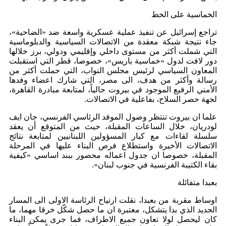
الخماسية على الخط
تراجع إسرائيل عن تنفيذ عملية عسكرية واسعة ضد «الضاحية»،
جاء نتيجة شبكة معقدة من الاتصالات السياسية والدبلوماسية
التي شملت أكثر من مستوى داخلي وإقليمي ودولي، برز خلالها
دور لافت لدول «خماسية باريس»، خصوصا، قطر التي استقبلت
المعاون السياسي لرئيس مجلس النواب، التي حملت أكثر من
رسالة وأكثر من هدف، الى مصر، التي شارك اعضاء وفدها
الأمني الرفيع الموجود في بيروت حالياً، لمتابعة مبادرة القاهرة،
لجهة حصر السلاح، بفاعلية في الاتصالات.
علما ان بيروت تنتظر وصول الموفد الرئاسي الفرنسي، جان ايف
لودريان، خلال الساعات المقبلة، حيث من المتوقع أن يعقد
سلسلة لقاءات مع كبار المسؤولين اللبنانيين لمتابعة نتائج
الاتصالات الأخيرة واستطلاع فرص البناء عليها في المرحلة
المقبلة، خصوصا ان جدول اعماله محصور ببند اساسي «كيفية
بقاء الكتيبة الفرنسية في جنوب لبنان».
بعبدا متفائلة
اوساط مقربة من بعبدا، نقلت ارتياح الرئاسة الاولى الى المسار
الجديد الذي بدا يتشكل، معتبرة ان ما حصل شكّل خرقا مهما، ما
كان ليحصل لولا تعاون جميع الاطراف، فما جرى يمكن البناء