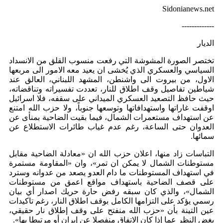
Sidonianews.net
-------------
الديار
تختصر الصورة المشوشة التي رفعت منسوب القلق من الانسداد
السياسي والعسكري الذي يُخشى ان يعيد معه الامور الى مربعها
الاول، من بيروت الى واشنطن، المشهد اللبناني، العالق عند
شياطين تفاصيل وقف اطلاق للنار، تعددت تفسيراته وتناقضاته،
حيث حافظ التصعيد العسكري الميداني على سقفه، فلا اسرائيل
اوقفت غاراتها واستهدافاتها وتوسعها جنوباً، ولا حزب الله امتنع
عن استهداف مستعمرات الشمال، فيما بقيت الضاحية بمنأى عن
العدوان حتى الساعة، رغم عدم غياب طائرات الاستطلاع عن
سمائها.
التباسات زاد منها، اعلان حزب الله ان «معادلة الضاحية مقابل
مستوطنات الشمال لا يمكن ان تمر»، وان «المقاومة مستمرة
في استهداف المستوطنات ما دام العدو يصعد من عدوانه وسترد
على قصف الضاحية باستهداف مواقع اعمق من مستوطنات
الشمال»، والذي كان سبقه رفض حارة حريك اصدار أي بيان
رسمي يؤكد على التزامها الكامل بوقف اطلاق النار، رغم تاكيدات
عين التينة بأن «حزب الله منفتح على وقف إطلاق نار حقيقي،
بغض النظر عما إذا كان الاتفاق منفصلا عن إيران أو مرتبطا بها».