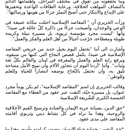
وما يحقّقونه من تفّوق في مختلف المراحل، واهتمامها الدائم
باكتشاف المواهب الخلاقة، ورعاية الطاقات الواعدة وتحفيزها
على الإبداع والابتكار حتى أصبح التميّز جزءًا من هويتها ورسالتها".
ورأت الحريري أن " المقاصد الإسلامية احتلت مكانة عميقة في
الوعي والوجدان، وأصبحت جزءًا من ذاكرة كلّ عائلة في صيدا".
وأنها "ليست مجرد مؤسسة تربوية، بل مسيرة نبيلة وكريمة
طويلة ومعطاءة، خرّجت أجيالاً من أهل العلم والفكر والعمل".
وأشارت الى أننا "نحتفل اليوم بجيل جديد من خريجي المقاصد
الإسلامية في صيدا، يكمل قصص النجاح التي كتبها من سبقوه،
ويرفع راية العلم والعمل والمعرفة في لبنان والعالم بكلّ ثقة
وثبات". وأننا "أردنا اليوم أن نتجاوز الآلام وأن نمنح الأمل مساحة
تليق به، وأن نحتفل بالنّجاح بوصفه انتصاراً للحياة وللعلم
وللوطن".
وقالت الحريري إن اسم "المقاصد الإسلامية"، لم يكن يوماً مجرد
عنوان، بل مسيرة حيّة، التقت عبر عقود من العطاء مع المقاصد
الخمسة الكبرى للشّريعة الإسلامية:
*حق الدين، بصيانة حرية الإيمان والعبادة وترسيخ القيم الأخلاقية
والروحية، وهذا ما نراه في كلّ نشاط ديني وتربوي أقامته
المقاصد على مدى عقود.
*حق النفس: بحماية حياة الإنسان وصون كرامته وأمنه، وهذا ما