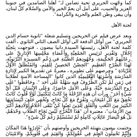
كما وجّهت الحريري تحية تضامن لـ" أهلنا الصامدين في جنوبنا
العزيز والحبيب، على أمل أن يعمّ الخير والأمن والسّلام كلّ لبنان،
وأن يبقى وطن العلم والحرية والكرامة".
لجنة الأهل
وبعد عرض فيلم عن الخريجين وتسليم شعلة "ثانوية حسام الدين
الحريري" من أوائل الدفعة الى أوائل الصف الثاني الثانوي ، ألقت
كلمة لجنة الأهل، رئيستها السيدة دانيا بيضون ، فتوجهت بِتَحِيَّةِ
إِجْلَالٍ وَتَقْدِيرٍ لرَئِيسِ الجَمْعِيَّةِ وَأَعْضَاءِ مَجْلِسِهَا الإِدَارِيِّ على
ِرِعَايَتِهمُ الحَكِيمَةِ، وَجُهُودِهمُ الطَّيِّبَةِ في ِدَعْمِ المَسِيرَة التَّرْبَوِيَّةِ،
لهَذَا الصَّرْحِ العَظِيمِ "الحِصْنُ الحَصِينُ لِلْقِيَمِ، وَالمُنْطَلَقُ الأَوَّلُ
لِلرِّيَادَةِ " وحرصهم على تطويره ، معبرةً عن تقديرها الكبير لِإِدَارَةِ
المَدْرَسَةِ وَأُسْرَتِهَا التَّعْلِيمِيَّةِ الذين كانوا "المساحة الآمنة لطلابنا
فِي زَمَنٍ لَمْ تَكُنِ الظُّرُوفُ فِيهِ سَهْلَةً عَلَى أَحَد ". وحَافَظْوا "عَلَى
رُوحِ المَدْرَسَةِ حَيَّةً، وَعَلَى الأَمَلِ حَاضِرًا، وَعَلَى الإِنْسَانِ قَبْلَ أَيِّ
شَيْءٍ آخَرَ". ورأت أن هَذِهِ الرِّحْلَةَ مَا كَانَتْ لِتَكْتَمِلَ لَوْلَا قُلُوبٌ كَانَتْ
تَخْفِقُ مَعَ كُلِّ امْتِحَانٍ، وَتَفْرَحُ مَعَ كُلِّ نَجَاحٍ، وَتُخْفِي خَلْفَ ابْتِسَامَتِهَا
الكَثِيرَ مِنَ التَّعَبِ وَالقَلَق لِلَّذِينَ تَعِبُوا كَيْ تَبْقَى أَحْلَامُ أَوْلَادِهِمْ أَكْبَرَ
مِنَ الأَزَمَاتِ"، معتبرة أن "هَذَا التَّخَرُّج لَيْسَ نَجَاحَ الطُّلَّابِ وَحْدَهُمْ،
بَلْ هُوَ انْتِصَارُ عَائِلَاتٍ كَامِلَةٍ لَمْ تَسْتَسْلِمْ رَغْمَ كُلِّ شَيْءٍ".
وختمت بيضون بتهنئة الخريجين وأوصتهم بأن "غَادِرُوا هَذَا المَكَانَ
وَأَنْتُمْ تَحْمِلُونَ العِلْمَ فِي عُقُولِكُمْ، وَالقِيَمَ فِي قُلُوبِكُمْ، وَالامْتِنَانَ