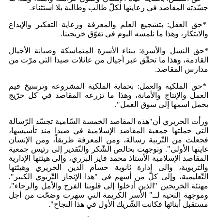
جسّدته المقاصد في رعايتها لكلّ طالب وطالبة بلا استثناء.
*حق العقل: بتشجيع العلم والمعرفة ورعاية التفكير والإبداع
والابتكار، وهذا ما نلمسه اليوم في تفوّق خريجينا.
*حق النسل والأسرة: ببناء الأسرة المتماسكة وصيانة الأجيال
القادمة، وهذا ما تحقّق عبر أجيال من عائلات صيدا التي مرّت من
مدارس المقاصد.
*حق الملكية والعمل: بحماية الملكية المشروعة وترسيخ قيم
العمل والإنتاج والأمانة، وهذا ما تزرعه المقاصد في كل خرّيج
يحمل اسمها إلى سوق العمل".
ورأت الحريري أن"هذه المقاصد الخمسة السّامية تجسّد الرّسالة
التي حملتها جمعية المقاصد الإسلامية في صيدا منذ تأسيسها،
فجعلت من التّربية رسالة، ومن المعرفة طريقاً، ومن الإنسان
غايتها الأولى". وتوجهت بخالص الشّكر والتّقدير إلى رئيس جمعية
المقاصد الإسلامية الأستاذ محمد فايز البزري، وإلى هيئتها الإدارية
والتربوية، والى إدارة ثانوية حسام الدين الحريري وهيئتها
التّعليمية، وإلى كلّ من أسهم في "هذا الإنجاز التّربوي الكبير".
مهنئة الخريجين "الذين أدخلوا إلى قلوبنا الفرح والأمل والرجاء"،
وموجهة التحية لــ" الأسر الكريمة التي سهرت وضحّت من أجل
مستقبل أبنائها فكانت الشّريك الأول في هذا النجاح".