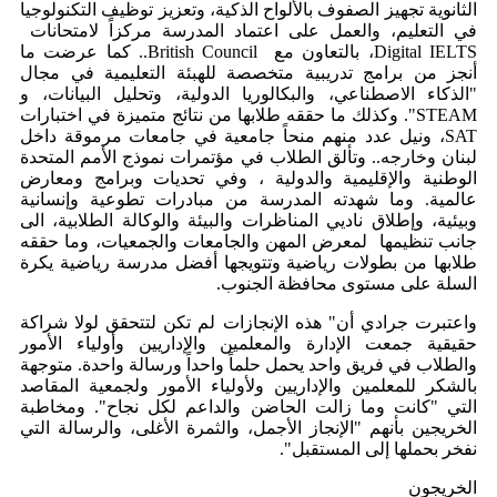
الثانوية تجهيز الصفوف بالألواح الذكية، وتعزيز توظيف التكنولوجيا
في التعليم، والعمل على اعتماد المدرسة مركزاً لامتحانات
Digital IELTS، بالتعاون مع British Council.. كما عرضت ما
أنجز من برامج تدريبية متخصصة للهبئة التعليمية في مجال
"الذكاء الاصطناعي، والبكالوريا الدولية، وتحليل البيانات، و
STEAM". وكذلك ما حققه طلابها من نتائج متميزة في اختبارات
SAT، ونيل عدد منهم منحاً جامعية في جامعات مرموقة داخل
لبنان وخارجه.. وتألق الطلاب في مؤتمرات نموذج الأمم المتحدة
الوطنية والإقليمية والدولية ، وفي تحديات وبرامج ومعارض
عالمية. وما شهدته المدرسة من مبادرات تطوعية وإنسانية
وبيئية، وإطلاق ناديي المناظرات والبيئة والوكالة الطلابية، الى
جانب تنظيمها لمعرض المهن والجامعات والجمعيات، وما حققه
طلابها من بطولات رياضية وتتويجها أفضل مدرسة رياضية يكرة
السلة على مستوى محافظة الجنوب.
واعتبرت جرادي أن" هذه الإنجازات لم تكن لتتحقق لولا شراكة
حقيقية جمعت الإدارة والمعلمين والإداريين وأولياء الأمور
والطلاب في فريق واحد يحمل حلماً واحداً ورسالة واحدة. متوجهة
بالشكر للمعلمين والإداريين ولأولياء الأمور ولجمعية المقاصد
التي "كانت وما زالت الحاضن والداعم لكل نجاح". ومخاطبة
الخريجين بأنهم "الإنجاز الأجمل، والثمرة الأغلى، والرسالة التي
نفخر بحملها إلى المستقبل".
الخريجون