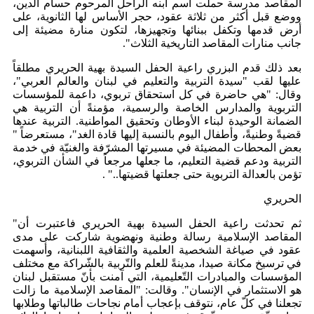
المقاصد مدرسة حملت اسم ابنه الراحل المرحوم حسام الدين،
ووضع قبل أكثر من ثلاثة عقود، حجر الأساس لها الثانوية، على
أرض قدمها وتكفل ببنائها وتجهيزها، لتكون منارة مضيئة إلى
جانب منارات المقاصد التاريخية الثلاث".
بعد ذلك قدم البزري راعية الحفل السيدة بهية الحريري مطلقاً
عليها لقب "سيدة التربية والتعليم في لبنان والعالم العربي"،
وقال: "هي حاضرة في كل استحقاق تربوي، داعمة للمؤسسات
التربوية والمدارس الخاصة والرسمية، مؤمنةً أن التربية هي
الضمانة الوحيدة لبناء الأوطان وتحقيق المواطنية. التربية عندها
قضيةً وطنيةً، وأطفال اليوم بالنسبة إليها قادة الغد"، مستعرضاً "
بعض المحطات المضيئة في مسيرتها المشرّفة والغنيّة في خدمة
التربية ودعم قضية التعليم، ما جعلها مرجعاً في الشأن التربوي،
تؤمن بالعدالة التربوية حتى جعلتها قضيتها.." .
الحريري
ثم تحدثت راعية الحفل السيدة بهية الحريري فاعتبرت أن"
المقاصد الإسلامية رسالة وطنية ونهضوية شاركت على مدى
عقود في صياغة الشخصية العلمية والثقافية اللبنانية، وأسهمت
في ترسيخ مكانة صيدا، مدينةً للعلم والتّربية بالشّراكة مع مختلف
المؤسسات والمبادرات التّعليمية، التي آمنت بأنّ مستقبل لبنان
هو الاستثمار في الإنسان". وقالت: "المقاصد الإسلامية ما زالت
تجعلنا في كلّ عام، نتوقف بإعجاب أمام نجاحات طالباتها وطلابها