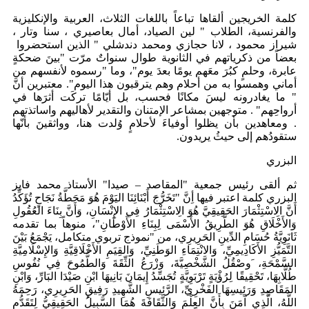
كلمة الخريجين ألقاها تباعاً باللغات الثلاث، العربية والإنكليزية
والفرنسية، الطلاب " لين الصياد، أمال بعاصيري ، سنا وتار ،
شيراز محمود ، لانا حجازي ومحمد دندشلي " الذين استحضروا
بعضاً من ذكرياتهم في الثانوية طوال سنواتٌ مرّت "بينَ ضحكةٍ
عابرة، وحلمٍ كبُرَ معَهم يومًا بعدَ يوم"، وما "رسموه لأنفسهم من
أماني وهمسوا به من أحلام وهم يترقبون هذا اليوم". معتبرين أنَّ
" ما يغادرونه ليسَ مكانًا فحسب، بل أيّامًا تركَت أثرَها في
أرواحِهم" . متوجهين بمشاعر الإمتنان والتقدير لأهاليهم واساتذتهم
. ومعاهدين بأن يظلوا أوفياءَ لأحلامٍ وُلدت هنا، وواثقينَ بأنّها
ستقودُهم إلى حيثُ يريدون.
البزري
ثم ألقى رئيس جمعية "المقاصد – صيدا" الأستاذ محمد فايز
البزري كلمة اعتبر فيها أِنَّ "تَخَرُّجَ أَبْنَائِنَا اليَوْمَ هُوَ مَحَطَّةُ نَجَاحٍ تُؤَكِّدُ
أَنَّ الِاسْتِثْمَارَ الحَقِيقِيَّ هُوَ الِاسْتِثْمَارُ فِي الإِنْسَانِ، وَأَنَّ بِنَاءَ العُقُولِ
وَالأَخْلَاقِ هُوَ الطَّرِيقُ الأَسْمَى لِبِنَاءِ الأَوْطَانِ"، منوهاً بما تقدمه
ثَانَوِيَّةُ حُسَامِ الدِّينِ الحَرِيرِي، من "نموذج تربوي متكامل، يَجْمَعُ بَيْنَ
التَّمَيُّزِ الأَكَادِيمِيِّ، وَالانْتِمَاءِ الوَطَنِيِّ، وَالقِيَمِ الأَخْلَاقِيَّةِ وَالإِسْلَامِيَّةِ
السَّمْحَةِ، َوصْقُلُ الشَّخْصِيَّةَ، وَزْرَعُ الثِّقَةَ وَالطُّمُوحَ فِي نُفُوسِ
طُلَّابِهَا، تَحْقِيقًا لِرُؤْيَةٍ تَرْبَوِيَّةٍ تُجَسِّدُ إِيمَانَ بَانِيهَا ابْنِ صَيْدَا البَارِّ، وَابْنِ
المَقَاصِدِ وَرَئِيسِهَا الفَخْرِيِّ، الرَّئِيسِ الشَّهِيدِ رَفِيقِ الحَرِيرِي، رَحِمَهُ
اللَّهُ، الَّذِي آمَنَ بِأَنَّ العِلْمَ وَالثَّقَافَةَ هُمَا السَّبِيلُ الحَقِيقِيُّ لِتَقَدُّمِ