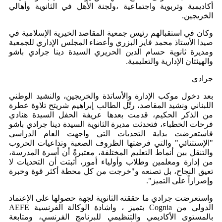
أكاديمية وتربوية واجتماعية ،ولجنة الأهل في الثانوية وأهالي
الخريجين.
وكان في استقبالهم رئيس جمعية المقاصد الخيرية الإسلامية في
صيدا الأستاذ محمد فايز البزري وأعضاء المجلس الإداري للجمعية
ومديرة ثانوية حسام الدين الحريري السيدة دينا جرادي باشو
والهيئتان الإدارية والتعليمية.
جرادي
بعد دخول موكب الإدارة والأساتذة والخريجين، والنشيد الوطني
اللبناني ونشيد المقاصد، رتّل الطالب إبراهيم شريتح تلاوة عطرة
من الذكر الحكيم، قدمت بعدها عريفة الحفل السيدة هنادي
فرحات الخطباء، فتحدثت مديرة الثانوية السيدة دينا جرادي باشو
فاستعرضت بداية التحديات التي واجهت العام الدراسي
"الإستثنائي" والتي فرضتها الظروف الصعبة وتداعيات الحروب
والتنقل بين أنماط التعليم المختلفة، معتبرةً أن أسرة المدرسة،
من إدارة ومعلمين وطلاب وأولياء أمور، أثبتت أن التحديات لا
تعيق النجاح، بل تصنعه و"خرجت من كل محطة أكثر قوة وخبرة
وإصراراً على التميز".
واستعرضت جرادي ما حققته الثانوية لجهة حصولها على الإعتماد
الدولي من Cognia بتميز ، واشادة الوكالة الفرنسية AEFE
بالمستوى الأكاديمي والتنظيمي للبرنامج الفرنسي، ومتابعة