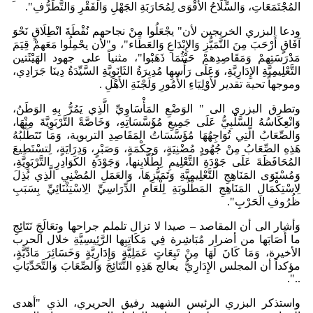
المُجْتَمَعَاتِ، وَالسِّلَاحُ الأَقْوَى لِمُحَارَبَةِ الجَهْلِ وَالفَقْرِ وَالتَّطَرُّفِ".
ودعا البزري الخريجين لأن" يجْعَلُوا مِنْ نجاحهم نُقْطَةَ انْطِلَاقٍ نَحْوَ
آفَاقٍ أَرْحَبَ مِنَ التَّمَيُّزِ وَالإِبْدَاعِ وَالعَطَاء"، و"لأن يحْمِلُوا مَعَهمْ قِيَمَ
مَدْرَسَتِهمْ وَمَقَاصِدِهمْ حَيْثُمَا ذَهَبْوا"، مثنياً على جهود الهَيْئَتين
التَّعْلِيمِيَّةِ الإِدَارِيَّةِ، وَعَلَى رَأْسِهِا مُدِيرَةُ الثَانَوِيَّةِ السَّيِّدَةُ دِينَا جَرَادِي،
وموجهاً تحية تقدير لأَوْلِيَاءِ الأُمُورِ وَلَجْنَةِ الأَهْلِ .
وتطرق البزري الى " الوَضْعِ المَأْسَاوِيِّ الَّذِي يَمُرُّ بِهِ الوَطَنُ،
وَانْعِكَاسُهُ السَّلْبِيُّ عَلَى جَمِيعِ مُؤَسَّسَاتِهِ، وَخَاصَّةً التَّرْبَوِيَّةَ مِنْهَا،
وَالصِّعَابُ الَّتِي تُوَاجِهُهَا مُؤَسَّسَاتُ المَقَاصِدِ التربوية، وَمَا تَتَطَلَّبُهُ
هَذِهِ الصِّعَابُ مِنْ جُهُودٍ مُضْنِيَةٍ، وَحِكْمَةٍ، وَصَبْرٍ، وَدِرَايَةٍ، لِتسْتَطِيعَ
المُحَافَظَةَ عَلَى جَوْدَةِ التَّعْلِيمِ لِطُلَّابِنها، وَجَوْدَةِ الكَوَادِرِ التَّرْبَوِيَّةِ،
وَمُسْتَوَى المَنَاهِجِ التَّعْلِيمِيَّةِ وَتَمَيُّزِهَا، وَالعَمَلِ المُضْنِي الَّذِي بُذِلَ
لِاسْتِكْمَالِ المَنَاهِجِ المَطْلُوبَةِ لِلْعَامِ الدِّرَاسِيِّ الِاسْتِثْنَائِيِّ بِسَبَبِ
ظُرُوفِ الحَرْبِ".
وَأشار الى أن المقاصد – صيدا لا تزال تلملم جراحها وتعَالَجَِ نَتَائِجِ
ما أَصَابَها من أضرار مُبَاشِرة فِي مَكَاتِبِها الرَّئِيسِيَّةِ خلال الحرب
الأخيرة، وَمَا كَانَ لَهَا مِنْ تَبِعَاتٍ عَمَلِيَّةٍ وَإِدَارِيَّةٍ وَخَسَائِرَ مَادِّيَّةٍ،
مؤكداً أن المجلس الإِدَارِيُّ يعالج هَذِهِ النَّتَائِجَ وَالصِّعَابَ وَالتَّحَدِّيَاتِ
..".
واستذكر البزري الرئيس الشهيد رفيق الحريري، الذي "أهدى