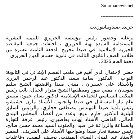
Sidonianews.net
---------------------
جريدة صيدونيانيوز.نت
برعاية وحضور رئيس مؤسسة الحريري للتنمية البشرية
المستدامة السيدة بهية الحريري ، احتفلت جمعية المقاصد
الخيرية الإسلامية في صيدا بتخريج الدفعة الثامنة عشرة من
طلاب الصف الثانوي الثالث في ثانوية حسام الدين الحريري –
دفعة العام 2026 .
حضر الإحتفال الذي أقيم في ملعب القسم الإبتدائي في الثانوية:
النواب " الدكتور أسامة سعد، الدكتور عبد الرحمن البزري
والأستاذ علي عسيران"، مفتي صيدا واقضيتها الشيخ سليم
سوسان ، مفتي صور ومنطقتها الشيخ مدرار الحبال، نائب رئيس
المكتب السياسي للجماعة الإسلامية الدكتور بسام حمود، منسق
عام تيار المستقبل في صيدا والجنوب الأستاذ مازن حشيشو،
رئيس بلدية صيدا المهندس مصطفى حجازي، والرئيس السابق
للبلدية الدكتور حازم بديع، وعدد من أعضاء المجلس البلدي
الحالي، القاضي الأستاذ إيهاب بعاصيري، رئيس غرفة التجارة
والصناعة والزراعة في صيدا والجنوب السيد محمد حسن صالح،
رئيس جمعية تجار صيدا وضواحيها الأستاذ علي الشريف، السفير
الأستاذ عبد المولى الصلح، المهندس يوسف النقيب، وفاعليات