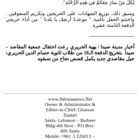
لِكُلِّ مَنْ سَارَ مَعَكُمْ فِي هَذِهِ الرِّحْلَةِ".
وسبق ذلك، توزيع الشهادات على الخريجين وتكريم المتفوقين .
واختتم الحفل بأغنية " موعدنا أرضك يا بلدنا " من أداء خريجي
الدفعة الثامنة عشرة .
-----------------------------
أخبار مدينة صيدا / بهية الحريري رعت احتفال جمعية المقاصد –
صيدا بتخريج الدفعة الـ18 من طلاب ثانوية حسام الدين الحريري:
جيل مقاصدي جديد يكمل قصص نجاح من سبقوه
www.Sidonianews.Net
Owner & Administrator &
Editor-in-Chief: Ghassan
Zaatari
Saida- Lebanon – Barbeer
Bldg-4th floor - P.O.Box:
406 Saida
Mobile: +961 3 226013 –