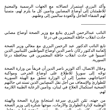
وأكد البزري استمرار اتصالاته مع الجهات الرسمية والمعنية
للاطمئنان إلى أوضاع المصابين وتأمين كل ما يلزم لهم، متمنياً
لهم الشفاء العاجل والعودة سالمين إلى وطنهم.
--------------------
النائب عبدالرحمن البزري يتابع مع وزير الصحة أوضاع مصابي
حادث انقلاب حافلة المعتمرين في درعا
تابع النائب الدكتور عبد الرحمن البزري مع معالي وزير الصحة
العامة الدكتور ركان ناصر الدين أوضاع المواطنين اللبنانيين الذين
أُصيبوا في حادث انقلاب حافلة المعتمرين في محافظة درعا
السورية.
وخلال الاتصال، أكد الوزير ناصر الدين أن فريقاً من وزارة الصحة
توجّه إلى سوريا للاطلاع على أوضاع الجرحى ومواكبة
احتياجاتهم، مشيراً إلى أن الوزارة تنسّق مع الهيئة السورية
للطوارئ والإسعاف من أجل نقل المصابين الذين تستدعي حالتهم
الصحية استكمال العلاج في لبنان، وتأمين الرعاية الطبية اللازمة
لهم.
من جهته، ثمّن البزري سرعة استجابة وزارة الصحة والهيئة
الوطنية لإدارة الطوارئ والأزمات، موجهاً شكره إلى وزير الصحة
الدكتور ركان ناصر الدين، وإلى رئيس "وحدة إدارة مخاطر