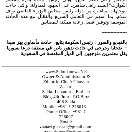
الكوارث" السيد زاهي شاهين، على الجهود المبذولة، والتي جاءت
بتوجيهات مباشرة من دولة رئيس مجلس الوزراء القاضي نواف
سلام، بما أسهم في التعامل السريع والفعّال مع هذه الحادثة
المؤسفة وتوفير أفضل رعاية ممكنة للمصابين.
-----------------
بالفيديو والصور : رئيس الحكومة يتابع: حادث مأساوي يهز صيدا
: ضحايا وجرحى في حادث تدهور باص في منطقة درعا بسوريا
يقل معتمرين متوجهين إلى الديار المقدسة في السعودية
www.Sidonianews.Net
Owner & Administrator &
Editor-in-Chief: Ghassan
Zaatari
Saida- Lebanon – Barbeer
Bldg-4th floor - P.O.Box:
406 Saida
Mobile: +961 3 226013 –
Phone Office: +961 7
726007
Email:
zaatari.ghassan@gmail.com
-
zaataripress@yahoo.com