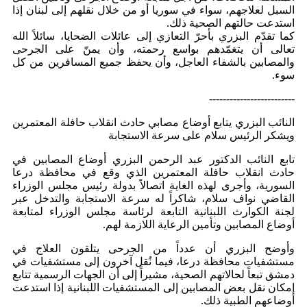
السبل لعلاجهم، سواء في سوريا أو من خلال نقلهم إلى لبنان إذا
استدعت حالتهم الصحية ذلك.
كما تقدّم البزري بأحرّ التعازي إلى عائلات الضحايا، سائلاً الله
تعالى أن يتغمّدهم بواسع رحمته، وأن يمنّ على الجرحى
والمصابين بالشفاء العاجل، وأن يحفظ جميع المسافرين من كل
سوء.
-------------------------
النائب البزري يتابع أوضاع مصابي حادث انقلاب حافلة المعتمرين
ويشكر الرئيس سلام على سرعة الاستجابة
تابع النائب الدكتور عبد الرحمن البزري أوضاع المصابين في
حادث انقلاب حافلة المعتمرين الذي وقع في محافظة درعا
السورية، وأجرى لهذه الغاية اتصالاً بدولة رئيس مجلس الوزراء
القاضي نواف سلام، شاكراً له سرعة الاستجابة والتدخل عبر
لجنة الكوارث اللبنانية التابعة لرئاسة مجلس الوزراء لمتابعة
أوضاع المصابين وتأمين الرعاية اللازمة لهم.
وأوضح البزري أن عدداً من الجرحى يتلقون العلاج في
مستشفيات محافظة درعا، فيما نُقل آخرون إلى مستشفيات في
دمشق تبعاً لحالاتهم الصحية، مشيراً إلى أن الجهات الرسمية تتابع
إمكان نقل بعض المصابين إلى المستشفيات اللبنانية إذا استدعت
أوضاعهم الطبية ذلك.