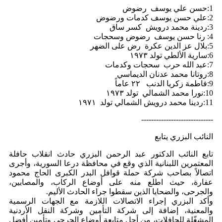
1:حسن علي يوسف رضوض
2:علي حسن يوسف كدمات ورضوض
3:ردينة محمد درويش كسر ساق
4: رنا حسن يوسف رضوض وسحجات
5:بلال عز الدين عكرة رض على الضهر
6:سارية الألطي تولد ١٩٧٣
7:عبد الله حرب سحجات وكدمات
8:روتانا محمد عدنان الديماسي
9:فاطمة زكريا الدنب ٢٢ عاماً
10:نورا محمد الشمالي تولد ١٩٧٣
11:ردينا محمد درويش الشمالي تولد ١٩٧١
-----------------------------
النائب البزري يتابع
تابع النائب الدكتور عبد الرحمن البزري حادث انقلاب حافلة
المعتمرين اللبنانية الذي وقع في محافظة درعا السورية، وأجرى
اتصالاً بصاحب شركة حملة قوافل البدر الكبرى الحاج محمود
عفارة، حيث اطلع منه على أوضاع الركاب، والمصابين،
والجرحى، والضحايا الذين سقطوا جراء الحادث الأليم.
وأكد البزري إجراء الاتصالات اللازمة مع الجهات الرسمية
والمعنية، إضافة إلى شركة التأمين وشركة النقل الأردنية
المشغّلة للحافلات، من أجل متابعة أوضاع الجرحى وتأمين أفضل