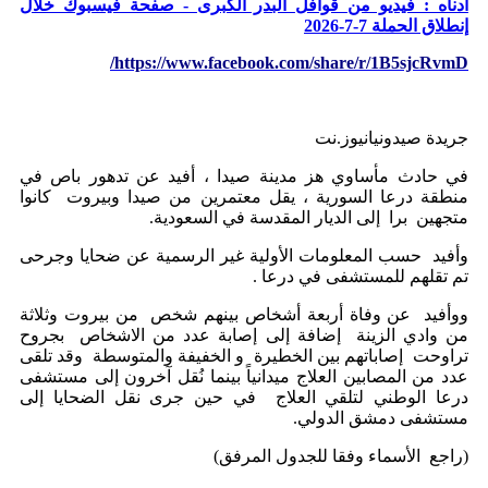
أدناه : فيديو من قوافل البدر الكبرى - صفحة فيسبوك خلال
إنطلاق الحملة 7-7-2026
https://www.facebook.com/share/r/1B5sjcRvmD/
جريدة صيدونيانيوز.نت
في حادث مأساوي هز مدينة صيدا ، أفيد عن تدهور باص في
منطقة درعا السورية ، يقل معتمرين من صيدا وبيروت كانوا
متجهين برا إلى الديار المقدسة في السعودية.
وأفيد حسب المعلومات الأولية غير الرسمية عن ضحايا وجرحى
تم تقلهم للمستشفى في درعا .
ووأفيد عن وفاة أربعة أشخاص بينهم شخص من بيروت وثلاثة
من وادي الزينة إضافة إلى إصابة عدد من الاشخاص بجروح
تراوحت إصاباتهم بين الخطيرة و الخفيفة والمتوسطة وقد تلقى
عدد من المصابين العلاج ميدانياً بينما نُقل آخرون إلى مستشفى
درعا الوطني لتلقي العلاج في حين جرى نقل الضحايا إلى
مستشفى دمشق الدولي.
(راجع الأسماء وفقا للجدول المرفق)