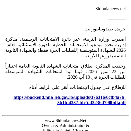
Sidonianews.net
------------
جريدة صيدونيانيوز.نت
أصدرت وزارة التربية، عبر دائرة الامتحانات الرسمية، مذكرة
2026​ للشهادة المتوسطة (للطلبات الحرة فقط) والشهادة الثانوية
العامة بفروعها الأربعة.
وحددت المذكرة انطلاق امتحانات الشهادة الثانوية العامة اعتباراً
من 22 تموز 2026، فيما تبدأ امتحانات الشهادة المتوسطة
للطلبات الحرة في 10 آب 2026.
للإطلاع على جدول الإمتحانات أنقر على الرابط أدناه
https://backend.nna-leb.gov.lb/uploads/376316/0cfb4a7b-
3b1b-4337-bfc5-d3236d790bdf.pdf
www.Sidonianews.Net
Owner & Administrator &
Editor-in-Chief: Ghassan