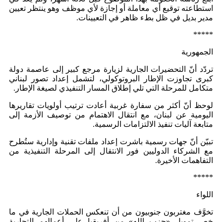
استطاعته توقيع أي معاملة أو إجازة لأي موظف وهو ينتظر تعيين
مدير بديل في ظل بطء ظاهر في التعيينات.
*****
الجمهورية
تردّد أنّ التحضيرات الجارية لزيارة مرجع كبير إلى عاصمة دولة
كبرى تجاوزت الإطار البروتوكولي، لتشمل إعداد تصور لبناني
متكامل للمرحلة التي تلي إطلاق المسار التنفيذي لصيغة الإطار.
لوحظ أنّ أكثر من سفارة غربية أعادت ترتيب أولويات تقاريرها
اليومية عن لبنان، مع انتقال الاهتمام من توصيف الأزمة إلى
متابعة آليات تنفيذ الالتزامات الرسمية.
تبيّن أنّ جهات رسمية باشرت إعداد ملفات تقنية وإدارية ستُطرح
مع الشركاء الدوليين فور الانتقال إلى المرحلة التنفيذية من
التفاهمات الأخيرة.
*****
اللواء
تخوَّف مغتربون جنوبيون من أن تنعكس الحملات الجارية في ما
خص تمويل «حزب الله» من أفريقيا على أعمالهم التجارية