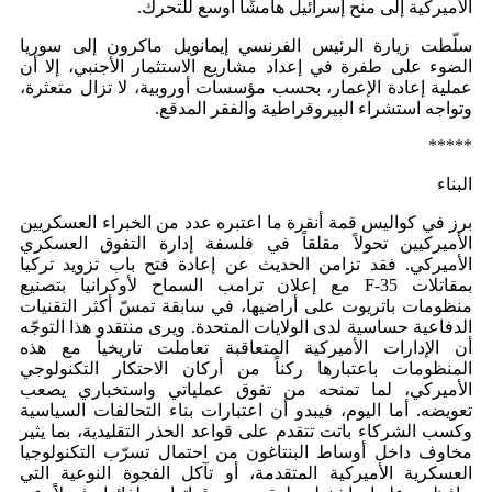
الأميركية إلى منح إسرائيل هامشًا أوسع للتحرك.
سلّطت زيارة الرئيس الفرنسي إيمانويل ماكرون إلى سوريا
الضوء على طفرة في إعداد مشاريع الاستثمار الأجنبي، إلا أن
عملية إعادة الإعمار، بحسب مؤسسات أوروبية، لا تزال متعثرة،
وتواجه استشراء البيروقراطية والفقر المدقع.
*****
البناء
برز في كواليس قمة أنقرة ما اعتبره عدد من الخبراء العسكريين
الأميركيين تحولاً مقلقاً في فلسفة إدارة التفوق العسكري
الأميركي. فقد تزامن الحديث عن إعادة فتح باب تزويد تركيا
بمقاتلات F-35 مع إعلان ترامب السماح لأوكرانيا بتصنيع
منظومات باتريوت على أراضيها، في سابقة تمسّ أكثر التقنيات
الدفاعية حساسية لدى الولايات المتحدة. ويرى منتقدو هذا التوجّه
أن الإدارات الأميركية المتعاقبة تعاملت تاريخياً مع هذه
المنظومات باعتبارها ركناً من أركان الاحتكار التكنولوجي
الأميركي، لما تمنحه من تفوق عملياتي واستخباري يصعب
تعويضه. أما اليوم، فيبدو أن اعتبارات بناء التحالفات السياسية
وكسب الشركاء باتت تتقدم على قواعد الحذر التقليدية، بما يثير
مخاوف داخل أوساط البنتاغون من احتمال تسرّب التكنولوجيا
العسكرية الأميركية المتقدمة، أو تآكل الفجوة النوعية التي