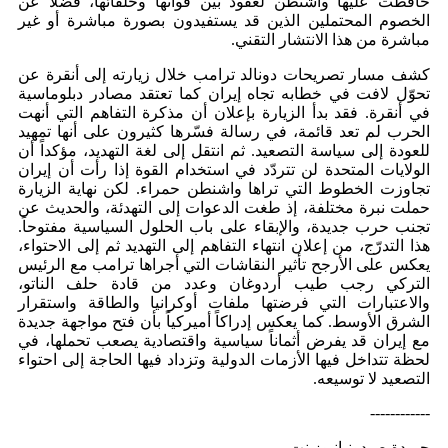
حافظت عليها واشنطن لعقود بين قواتها وحلفائها، فضلاً عن
الخصوم المحتملين الذين قد يستفيدون بصورة مباشرة أو غير
مباشرة من هذا الانتشار التقني.
كشف مسار تصريحات دونالد ترامب خلال زيارته إلى أنقرة عن
تحوّل لافت في خطابه تجاه إيران كما تعتقد مصادر دبلوماسية
في أنقرة. فقد بدأ الزيارة بإعلان أن مذكرة التفاهم التي أنهت
الحرب لم تعد قائمة، في رسالة فسّرها كثيرون على أنها تمهيد
للعودة إلى سياسة التصعيد. ثم انتقل إلى لغة التهديد، مؤكداً أن
الولايات المتحدة لن تتردّد في استخدام القوة إذا رأت أن إيران
تجاوزت الخطوط التي تراها واشنطن حمراء. لكن نهاية الزيارة
حملت نبرة مختلفة، إذ طغت الدعوات إلى التهدئة، والحديث عن
تجنب حرب جديدة، والإبقاء على باب الحلول السياسية مفتوحاً.
هذا التدرّج، من إعلان انتهاء التفاهم إلى التهديد ثم إلى الاحتواء،
يعكس على الأرجح تأثير النقاشات التي أجراها ترامب مع الرئيس
التركي رجب طيب أردوغان وعدد من قادة حلف الناتو،
والاعتبارات التي فرضتها ملفات أوكرانيا والطاقة واستقرار
الشرق الأوسط. كما يعكس إدراكاً أميركياً بأن فتح مواجهة جديدة
مع إيران قد يفرض أثماناً سياسية واقتصادية يصعب تحملها، في
لحظة تتداخل فيها الأزمات الدولية وتزداد فيها الحاجة إلى احتواء
التصعيد لا توسيعه.
------------
جريدة صيدونيانيوز.نت