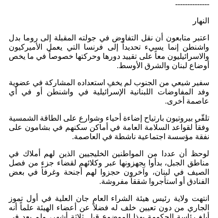
--------------
النهار
اعتبر متابعون أن نقل التفاوض في جولته المقبلة إلى روما بدل
واشنطن إنما يسيء تحديداً إلى فرنسا التي يعمل الأميركيون
والاسرائيليون معاً على تقييد دورها وحركتها خصوصاً في ما يخص
أوضاع لبنان والشرق الأوسط.
سفير شيعي من الجنوب لم يخفِ استعداده المشاركة في عضوية
وفد المفاوضات اللبنانية الإسرائيلية في واشنطن أو في أي
عاصمة أخرى.
تلقّى بيروتيون بارتياح إضاءة أحياء وشوارع على الطاقة الشمسية
وفقاً لقواعد السلامة العامة في أماكن سكنهم في بشامون على
نفقة مؤسسة اجتماعية ناشطة في العاصمة.
لوحظ أن عددا من المواطنين الخليجيين الذين لهم أملاك في
مناطق الجبل، بدأوا يجهزونها عبر وكلائهم لقضاء جزء من فصل
الصيف في لبنان، وآخرون حجزوا لهم أجنحة وغرفاً في بعض
الفنادق أو استأجروا شققاً مفروشة.
انتهت ولاية رئيس هيئة الشراء العام جان العلية في أول تموز
الجاري من دون تعيين خلف له فضلاً عن أعضاء الهيئة علماً أنه
أبلغ رئاسة الحكومة بهذا الموضوع قبل ثلاثة أشهر، ولم يعد في