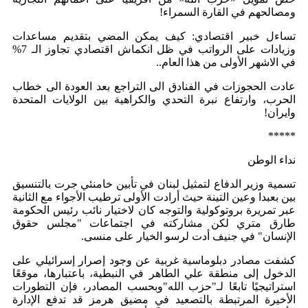
ومصالحهم في القارة السمراء!
تساءل خبير اقتصادي: كيف يمكن المضي بتقديم مساعدات
وزيادات على الرواتب في ظل انكماش اقتصادي تجاوز الـ 7%
في الاشهر الأولى من هذا العام..
عادت الحجوزات في الفنادق الى التراجع بعد العودة الى خطاب
الحرب، وارتفاع نبرة التحدي والكراهية بين الولايات المتحدة
وايران!
*****
نداء الوطن
تسمية وزير الدفاع لتمثيل لبنان في تأبين خامنئي جرت بالتنسيق
بين بعبدا وعين التينة حيث أرادت الأولى ترطيب الأجواء مع الثانية
عبر تمريرة بروتوكولية والتوجه كان لاختيار نائب رئيس الحكومة
طارق متري لكن مشاركته في اجتماعات "مجلس حقوق
الإنسان" في جنيف أدت لرسو الخيار على منسى.
‎كشفت مصادر دبلوماسية غربية عن وجود إصرار إسرائيلي على
الدخول إلى منطقة علي الطاهر في النبطية، باعتبارها، موقعًا
استراتيجيًا تابعًا لـ"حزب الله"وبحسب المصادر، فإن التطورات
الأخيرة المرتبطة بالتصعيد في مضيق هرمز قد تدفع الإدارة