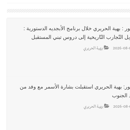
القدم
ستقبل النائب أكرم شهيب الذي شدد على ضرورة التفاف جميع اللبنانيين حو
رائيلي يستهدف فرق المؤسسة أثناء عملهم في عيتا الجبل
ر : بهية الحريري خلال برنامج الأبجديه الدستورية :
ل التّجارب التّاريخية إلى دروس تبني المستقبل
 التعازي بوفاة الراحل ميشال معلولي
وح طفيفة نتيجة استهداف إسرائيلي معادٍ لجرافة للجيش في بلدة المنصوري 
2026-08-
بهية الحريري
جرافة للجيش اللبناني خلال عملها في المنصوري ومعلومات أولية عن اصابة أح
احبهما بسبب الإزعاج الصوتي
ور: بهية الحريري استقبلت بشارة الأسمر مع وفد من
د الجنوب
2026-08-
بهية الحريري