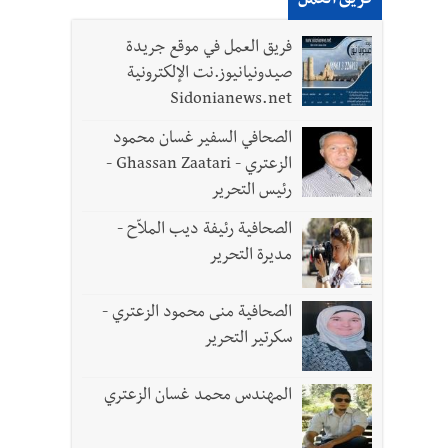
فريق العمل
فريق العمل في موقع جريدة
ل الجيش في هذه المرحلة الدقيقة
صيدونيانيوز.نت الإلكترونية
Sidonianews.net
الصحافي السفير غسان محمود
الزعتري - Ghassan Zaatari -
- صور
رئيس التحرير
د العسكريين
الصحافية رئيفة ديب الملاّح -
مديرة التحرير
الصحافية منى محمود الزعتري -
سكرتير التحرير
المهندس محمد غسان الزعتري