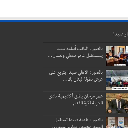
ار صيدا
بالصور : النائب أسامة سعد
يسستقبل عامر معطي وغسان...
بالصور : الأهلي صيدا يتربع على
عرش بطولة لبنان بك...
عمر مرجان يطلق أكاديمية نادي
الحرية لكرة القدم
بالصور : بلدية صيدا تستقبل
السيد محمد زيدان: استعر...