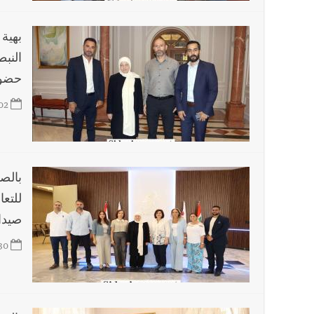
بهية
النبط
حضور
02
بالص
للتع
صيدا
30