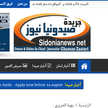
من نحن
فريق العم
السبت 8 آب 2026 م الموافق 24 صفر 1448 هـ
أخبار لبنان
أخبار صيدا
معرض الصور
أخبار صيدا
We are hiring in Saida - Apply now before 14 august ...مطلوب موظفة للعمل في الأك
أخبار صيدا
بلدية صيدا ومؤسسة الحريري تعقدان الاجتم
أخبار صيدا
بالصور : بلدية صيدا تستقبل السيد محمد زي
الرئيسية
/
بهية الحريري