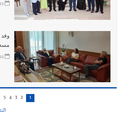
23
وفد 
مسعا
22
6
5
4
3
2
1
النتائ