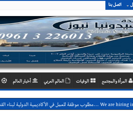
ل
اتصل بنا
المرأة والمجتمع
الوفيات
العالم العربي
أخبار العالم
اديمية الدولية لبناء القدرات -صيدا
اع التشاوري الأول للمرصد الحضري
دان: استعراض شامل لمشاريع وتأكيدٌ على حماية القيمة التراثية للمدينة ا