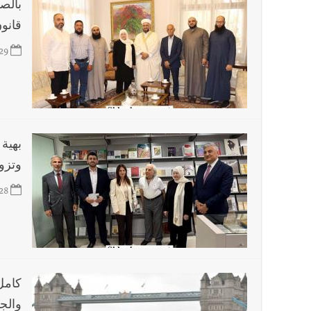
بالصو
قانون
29
وتزور
28
كامل
والجن