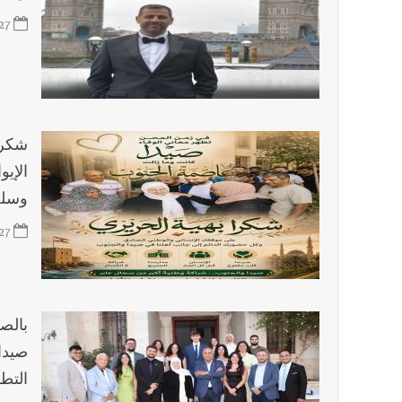
27
شكرا
الإيو
وسلخه
27
بالص
صيدا
التط