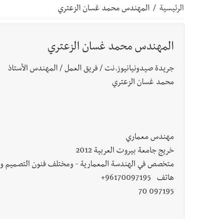
الرئيسية
/
المهندس محمد غسان الزعتري
أخبار صيدا
عمر مرجان يتصل برئيس النادي الرياضي مهنئا
المهندس محمد غسان الزعتري
أخبار صيدا
مؤسسة مياه لبنان الجنوبي : انخفاض التغذية
جريدة صيدونيانيوز.نت / فريق العمل / المهندس الأستاذ
أخبار لبنان
بالصور : قائد الجيش اللبناني العماد رودولف هيكل شدد خلال استقباله 
محمد غسان الزعتري
أخبار لبنان
الطقس غدا صيفي معتاد والحرارة ضمن معدلا
مهندس معماري
أخبار لبنان
إنفجار مرفأ أم إنفجار دولة؟... كيف نحمي لب
خريج جامعة بيروت العربية 2012
متخصص في الهندسة المعمارية - ومختلف فنون التصميم وال
أخبار لبنان
راتب النائب من 3 آلاف إلى 5 آلاف دولار شهرياً... فكيف أقرّت الزيادة؟
هاتف 96170097195+
097195 70
أخبار لبنان
مواجهة مؤجّلة لنزاع طويل