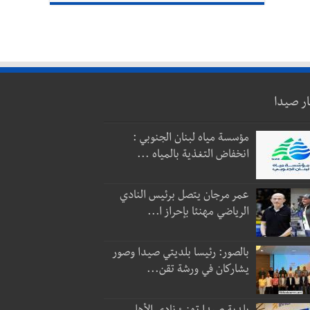
ار صيدا
مؤسسة مياه لبنان الجنوبي :
انخفاض التغذية بالمياه ...
عمر مرجان يتصل برئيس النادي
الرياضي مهنئا بإحراز ا...
بالصور: رئيسا بلديتي صيدا وصور
يشاركان في ورشة تقن...