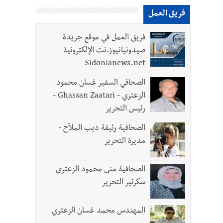
فريق العمل
فريق العمل في موقع جريدة
صيدونيانيوز.نت الإلكترونية
Sidonianews.net
الصحافي السفير غسان محمود
الزعتري - Ghassan Zaatari -
رئيس التحرير
الصحافية رئيفة ديب الملاّح -
مديرة التحرير
الصحافية منى محمود الزعتري -
سكرتير التحرير
المهندس محمد غسان الزعتري