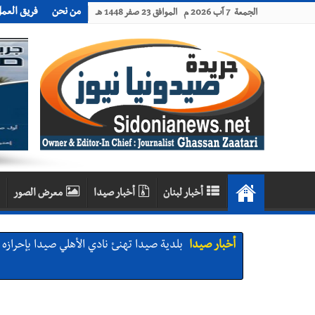
من نحن
فريق العم
الجمعة 7 آب 2026 م الموافق 23 صفر 1448 هـ
أخبار لبنان
أخبار صيدا
معرض الصور
أخبار صيدا
بلدية صيدا تهنئ نادي الأهلي صيدا بإحرازه بطو
أخبار صيدا
بالصور: رئيسا بلديتي صيدا وصور يشاركان ف