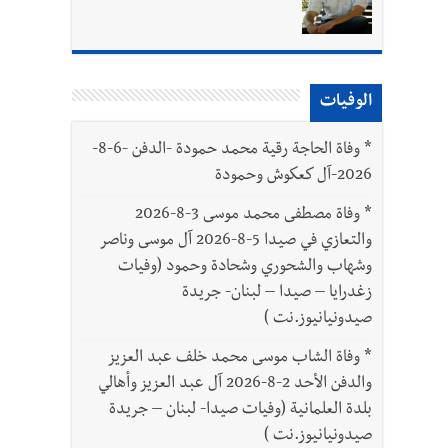
بتور : 112 شهيداً شُيّعوا في غزة بعد أن بقوا تحت الأنقاض منذ عام 2023: أيُعقل أن يبقى الشعب الفلسطيني يعيش كل هذا الألم؟ وإلى متى
الوفيات
*
وفاة الحاجة رقية محمد حمودة -الدفن -6-8-
2026-آل كعكوش وحمودة
*
وفاة مصطفى محمد موسى 3-8-2026
والتعازي في صيدا 5-8-2026 آل موسى وناصر
وشهاب والشحوري وشحادة وحمود (وفيات
زغدرايا – صيدا – لبنان- جريدة
صيدونيانيوز.نت )
*
وفاة الشاب موسى محمد خلف عبد العزيز
والدفن الأحد 2-8-2026 آل عبد العزيز وأهالي
بلدة العلمانية (وفيات صيدا- لبنان – جريدة
صيدونيانيوز.نت )