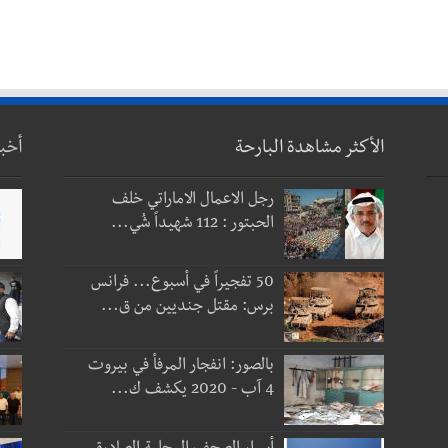
الأكثر مشاهدة البارحة
أخب
رجل الاعمال الاماراتي خلف
الحبتور : 112 شهيداً شُي...
50 تفجيراً في أسبوع... فرانس
برس: مقتل جنديين من ق...
بالصور: انفجار المرفأ في بيروت
4 آب - 2020 يكشف ك...