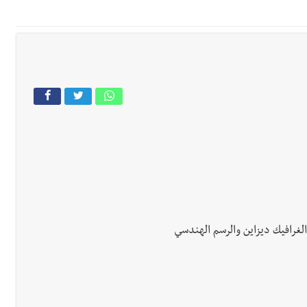
 بإحراز البطولة
 بالمياه في صيدا نتيجة الانقطاع المتكرر لخط الخدمات الكهربائي
قائد القوة المشتركة الألمانية اللواء Alexander Sollfrank على ضرورة تعزيز التعاون بين الجيشَين
تها الموسمية
نان؟
غرافيك ديزاين والرسم الهندسي